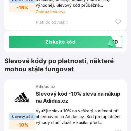
výhodněji. Slevový kód průběžně
-15%
aktualizujeme! Jakmile je nový kód k
Zobrazit více
dispozici, najdete ho opět zde!
Platí do odvolání
Získejte kód
59QD
Slevové kódy po platnosti, některé
mohou stále fungovat
Adidas.cz
Slevový kód -10% sleva na nákup
na Adidas.cz
Využijte slevu 10% na veškerý sortiment při
objednávce na Adidas.cz. Kód pro uplatnění
Slevový kód
výhody stačí vložit v košíku před
-10%
dokončením nákupu.