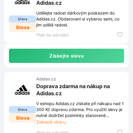
Adidas.cz
Udělejte radost dárkovým poukazem do
Adidas.cz. Obdarovaní si vyberou sami, co
Sleva
jim udělá radost.
Sleva
Platí do odvolání
Získejte slevu
Adidas.cz
Doprava zdarma na nákup na
Adidas.cz
V eshopu Adidas.cz získate při nákupu nad 1
300 Kč dopravu zdarma. Pro využití slevy je
Sleva
nutné dodržet podmínky stanovené
Sleva
obchodem. Tyto podmínky jsou zveřejněny
Zobrazit více
na webových stránkách obchodu a mohou
Platí do odvolání