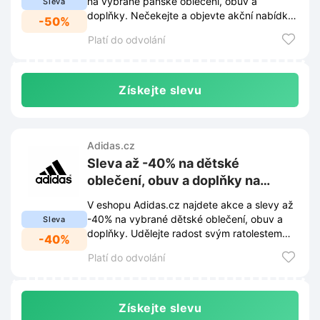
na vybrané pánské oblečení, obuv a
Sleva
doplňky. Nečekejte a objevte akční nabídku,
-50%
která osvěží váš šatník.
Platí do odvolání
Získejte slevu
Adidas.cz
Sleva až -40% na dětské
oblečení, obuv a doplňky na
Adidas.cz
V eshopu Adidas.cz najdete akce a slevy až
-40% na vybrané dětské oblečení, obuv a
Sleva
doplňky. Udělejte radost svým ratolestem
-40%
kvalitními kousky za skvělé ceny.
Platí do odvolání
Získejte slevu