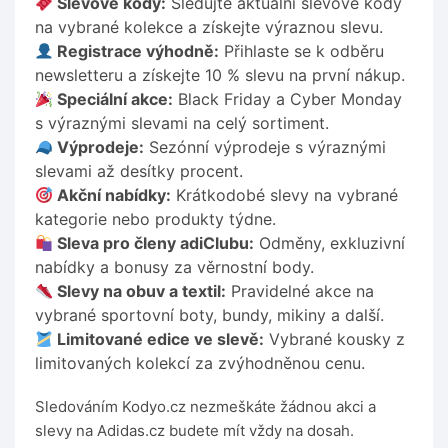
Slevové kódy:
Sledujte aktuální slevové kódy
na vybrané kolekce a získejte výraznou slevu.
Registrace výhodně:
Přihlaste se k odběru
newsletteru a získejte 10 % slevu na první nákup.
Speciální akce:
Black Friday a Cyber Monday
s výraznými slevami na celý sortiment.
Výprodeje:
Sezónní výprodeje s výraznými
slevami až desítky procent.
Akční nabídky:
Krátkodobé slevy na vybrané
kategorie nebo produkty týdne.
Sleva pro členy adiClubu:
Odměny, exkluzivní
nabídky a bonusy za věrnostní body.
Slevy na obuv a textil:
Pravidelné akce na
vybrané sportovní boty, bundy, mikiny a další.
Limitované edice ve slevě:
Vybrané kousky z
limitovaných kolekcí za zvýhodněnou cenu.
Sledováním Kodyo.cz nezmeškáte žádnou akci a
slevy na Adidas.cz budete mít vždy na dosah.