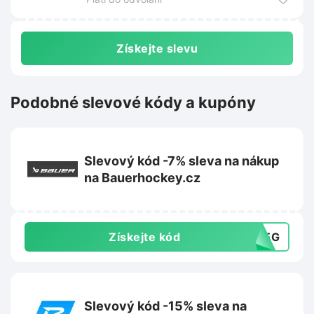
se průběžně měnit.
Získejte slevu
Podobné slevové kódy a kupóny
Slevový kód -7% sleva na nákup
na Bauerhockey.cz
Získejte kód
51EG
Slevový kód -15% sleva na