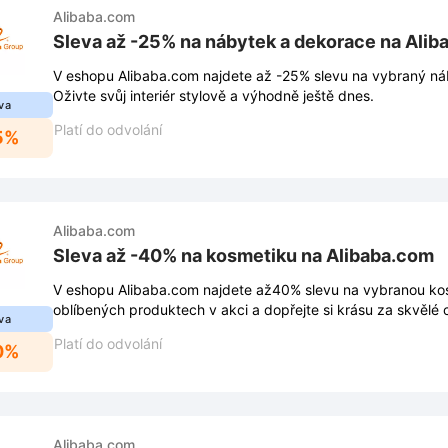
Alibaba.com
Sleva až -25% na nábytek a dekorace na Ali
V eshopu Alibaba.com najdete až -25% slevu na vybraný ná
Oživte svůj interiér stylově a výhodně ještě dnes.
va
Platí do odvolání
5%
Alibaba.com
Sleva až -40% na kosmetiku na Alibaba.com
V eshopu Alibaba.com najdete až40% slevu na vybranou kos
oblíbených produktech v akci a dopřejte si krásu za skvělé 
va
Platí do odvolání
0%
Alibaba.com