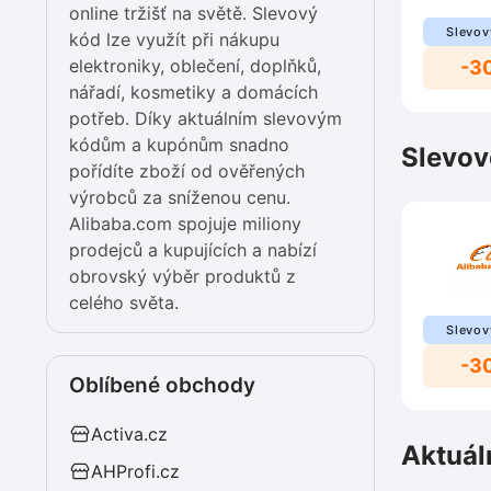
online tržišť na světě. Slevový
Slevov
kód lze využít při nákupu
elektroniky, oblečení, doplňků,
-3
nářadí, kosmetiky a domácích
potřeb. Díky aktuálním slevovým
kódům a kupónům snadno
Slevov
pořídíte zboží od ověřených
výrobců za sníženou cenu.
Alibaba.com spojuje miliony
prodejců a kupujících a nabízí
obrovský výběr produktů z
celého světa.
Slevov
-3
Oblíbené obchody
Activa.cz
Aktuál
AHProfi.cz