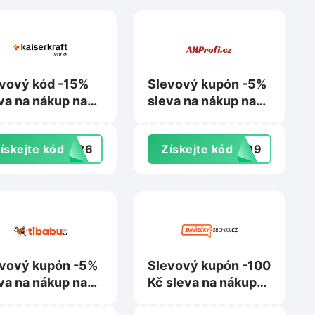
vový kód -15%
Slevový kupón -5%
va na nákup na
sleva na nákup na
serkraft.cz
AHProfi.cz
ískejte kód
RT26
Získejte kód
oy09
vový kupón -5%
Slevový kupón -100
va na nákup na
Kč sleva na nákup
abu.cz
na Svarecky-