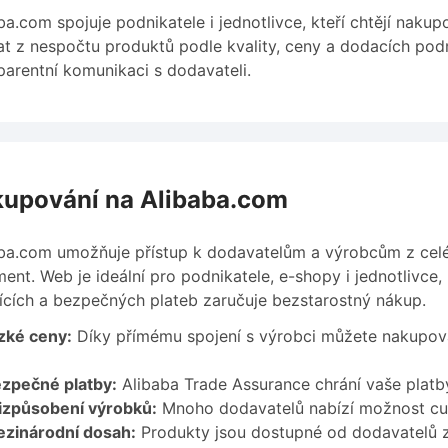
ba.com spojuje podnikatele i jednotlivce, kteří chtějí nak
at z nespočtu produktů podle kvality, ceny a dodacích podm
parentní komunikaci s dodavateli.
upování na Alibaba.com
ba.com umožňuje přístup k dodavatelům a výrobcům z celéh
ment. Web je ideální pro podnikatele, e-shopy i jednotlivce,
ících a bezpečných plateb zaručuje bezstarostný nákup.
zké ceny:
Díky přímému spojení s výrobci můžete nakupova
zpečné platby:
Alibaba Trade Assurance chrání vaše platb
izpůsobení výrobků:
Mnoho dodavatelů nabízí možnost cu
zinárodní dosah:
Produkty jsou dostupné od dodavatelů z 