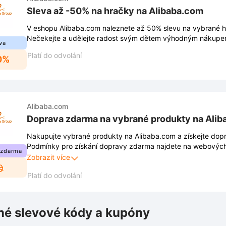
Sleva až -50% na hračky na Alibaba.com
V eshopu Alibaba.com naleznete až 50% slevu na vybrané h
Nečekejte a udělejte radost svým dětem výhodným nákupe
va
Platí do odvolání
0%
Alibaba.com
Doprava zdarma na vybrané produkty na Ali
Nakupujte vybrané produkty na Alibaba.com a získejte dop
Podmínky pro získání dopravy zdarma najdete na webovýc
 zdarma
Podmínky se mohou měnit.
Zobrazit více
Platí do odvolání
é slevové kódy a kupóny