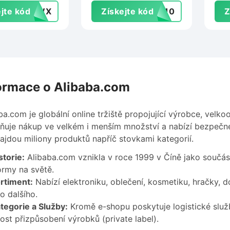
Tradetex.cz
jte kód
K3WX
Získejte kód
LE10
Z
ormace o Alibaba.com
ba.com je globální online tržiště propojující výrobce, velk
uje nákup ve velkém i menším množství a nabízí bezpečné
ajdou miliony produktů napříč stovkami kategorií.
storie:
Alibaba.com vznikla v roce 1999 v Číně jako součás
ormy na světě.
rtiment:
Nabízí elektroniku, oblečení, kosmetiku, hračky, 
 dalšího.
tegorie a Služby:
Kromě e-shopu poskytuje logistické služb
st přizpůsobení výrobků (private label).