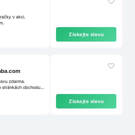
račky v akci.
m.
Získejte slevu
baba.com
ravu zdarma.
h stránkách obchodu.
Získejte slevu