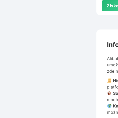
Získe
Inf
Aliba
umožň
zde n
Hi
platf
So
mnoho
Ka
možno