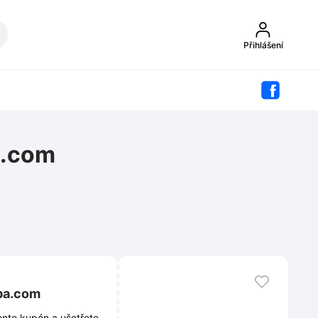
Přihlášení
a.com
aba.com
ento kupón a ušetřete