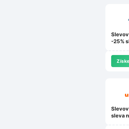
Slevov
-25% s
školní 
potřeb
Získe
Activa
Slevov
sleva 
Uni-ma