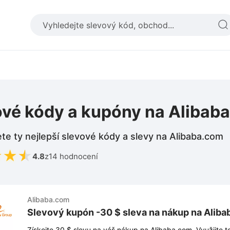
ové kódy a kupóny na Alibab
te ty nejlepší slevové kódy a slevy na Alibaba.com
★
★
★
4.8
z
14 hodnocení
Alibaba.com
Slevový kupón -30 $ sleva na nákup na Alib
Získejte 30 $ slevu na váš nákup na Alibaba.com. Využijte t