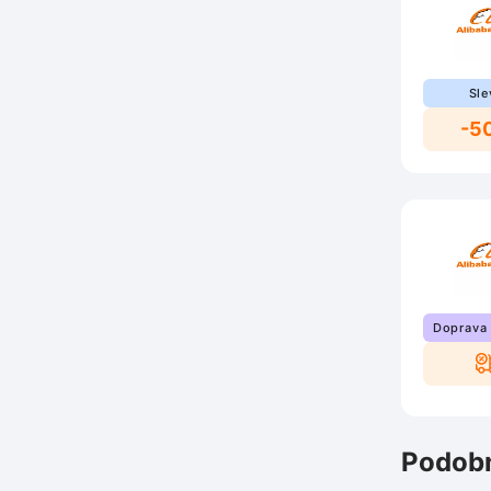
Sle
-5
Doprava
Podobn