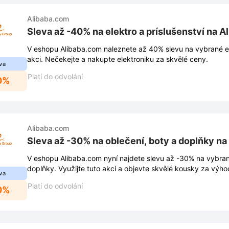
Alibaba.com
Sleva až -40% na elektro a príslušenství na 
V eshopu Alibaba.com naleznete až 40% slevu na vybrané ele
akci. Nečekejte a nakupte elektroniku za skvělé ceny.
va
Platí do odvolání
0%
Alibaba.com
Sleva až -30% na oblečení, boty a doplňky n
V eshopu Alibaba.com nyní najdete slevu až -30% na vybran
doplňky. Využijte tuto akci a objevte skvělé kousky za výh
va
Platí do odvolání
0%