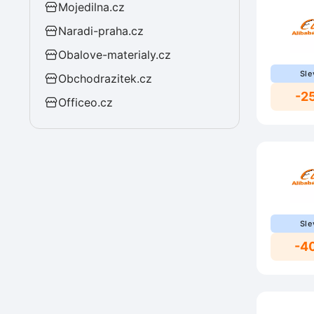
Mojedilna.cz
Naradi-praha.cz
Obalove-materialy.cz
Sle
Obchodrazitek.cz
-2
Officeo.cz
Sle
-4