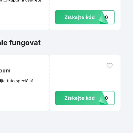
Získejte kód
TK30
ále fungovat
.com
te tuto speciální
Získejte kód
IT30