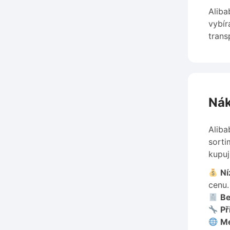
Aliba
vybír
trans
Nák
Aliba
sorti
kupuj
Ní
cenu.
Be
Př
Me