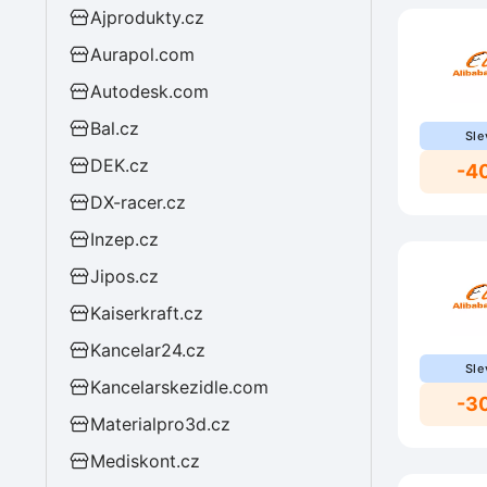
Ajprodukty.cz
Aurapol.com
Autodesk.com
Bal.cz
Sle
DEK.cz
-4
DX-racer.cz
Inzep.cz
Jipos.cz
Kaiserkraft.cz
Kancelar24.cz
Sle
Kancelarskezidle.com
-3
Materialpro3d.cz
Mediskont.cz