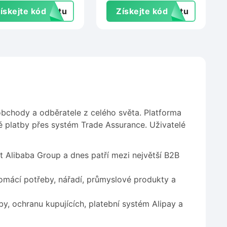
obchod.cz
ískejte kód
extu
Získejte kód
extu
oobchody a odběratele z celého světa. Platforma
 platby přes systém Trade Assurance. Uživatelé
t Alibaba Group a dnes patří mezi největší B2B
domácí potřeby, nářadí, průmyslové produkty a
y, ochranu kupujících, platební systém Alipay a