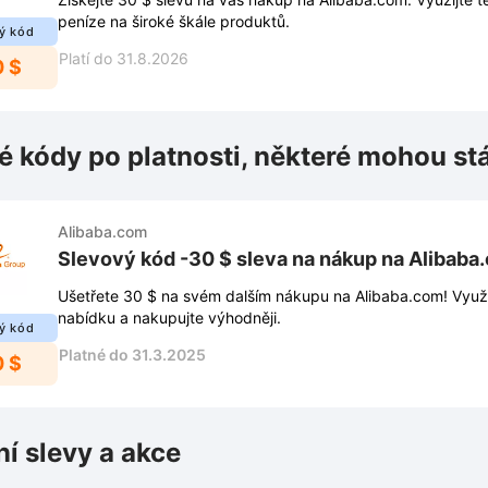
peníze na široké škále produktů.
ý kód
Platí do 31.8.2026
0 $
é kódy po platnosti, některé mohou st
Alibaba.com
Slevový kód -30 $ sleva na nákup na Alibaba
Ušetřete 30 $ na svém dalším nákupu na Alibaba.com! Využij
nabídku a nakupujte výhodněji.
ý kód
Platné do 31.3.2025
0 $
ní slevy a akce