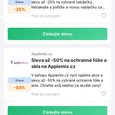
slevy až -25% na vybrané nabíječky.
Sleva
Nečekejte a pořiďte si novou nabíječku za
-25%
skvělou cenu.
Platí do odvolání
Získejte slevu
Applemix.cz
Sleva až -50% na ochranné fólie a
skla na Applemix.cz
V eshopu Applemix.cz nyní najdete akce a
slevy až -50% na vybrané ochranné fólie a
Sleva
skla. Chraňte svůj telefon za skvělé ceny!
-50%
Platí do odvolání
Získejte slevu