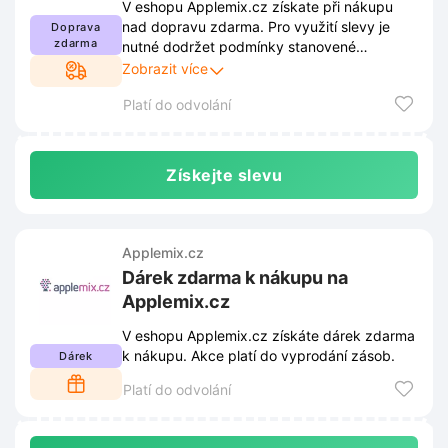
V eshopu Applemix.cz získate při nákupu
nad dopravu zdarma. Pro využití slevy je
Doprava
zdarma
nutné dodržet podmínky stanovené
obchodem. Tyto podmínky jsou zveřejněny
Zobrazit více
na webových stránkách obchodu a mohou
Platí do odvolání
se průběžně měnit.
Získejte slevu
Applemix.cz
Dárek zdarma k nákupu na
Applemix.cz
V eshopu Applemix.cz získáte dárek zdarma
k nákupu. Akce platí do vyprodání zásob.
Dárek
Platí do odvolání