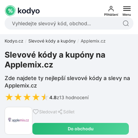
Přihlášení
Menu
Kodyo.cz
Slevové kódy a kupóny
Applemix.cz
Slevové kódy a kupóny na
Applemix.cz
Zde najdete ty nejlepší slevové kódy a slevy na
Applemix.cz
★
★
★
★
★
4.8
z
13 hodnocení
Sledovat
Sdílet
Do obchodu