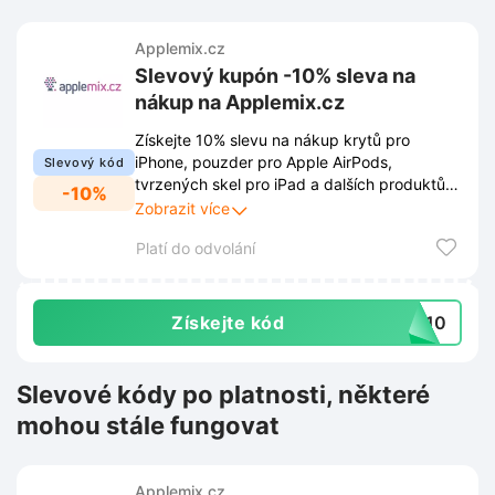
Applemix.cz
Slevový kupón -10% sleva na
nákup na Applemix.cz
Získejte 10% slevu na nákup krytů pro
iPhone, pouzder pro Apple AirPods,
Slevový kód
tvrzených skel pro iPad a dalších produktů
-10%
na Applemix.cz. Využijte tuto nabídku a
Zobrazit více
chraňte své zařízení stylově.
Platí do odvolání
Získejte kód
va10
Slevové kódy po platnosti, některé
mohou stále fungovat
Applemix.cz