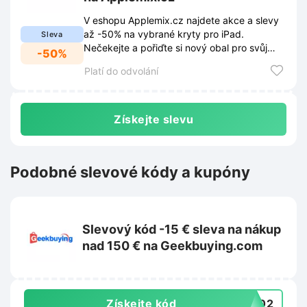
V eshopu Applemix.cz najdete akce a slevy
až -50% na vybrané kryty pro iPad.
Sleva
Nečekejte a pořiďte si nový obal pro svůj
-50%
tablet za skvělou cenu.
Platí do odvolání
Získejte slevu
Podobné slevové kódy a kupóny
Slevový kód -15 € sleva na nákup
nad 150 € na Geekbuying.com
Získejte kód
TS02