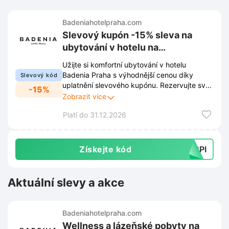
Badeniahotelpraha.com
Slevový kupón -15% sleva na
ubytování v hotelu na
Badeniahotelpraha.com
Užijte si komfortní ubytování v hotelu
Badenia Praha s výhodnější cenou díky
Slevový kód
uplatnění slevového kupónu. Rezervujte svůj
-15%
pobyt nyní a získejte slevu 15% na celkovou
Zobrazit více
objednávku.
Platí do 31.12.2026
Získejte kód
ACPI
Aktuální slevy a akce
Badeniahotelpraha.com
Wellness a lázeňské pobyty na