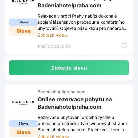
Badeniahotelpraha.com
Relaxace v srdci Prahy nabízí dokonalé
spojení lázeňských procedur a komfortního
Sleva
ubytování. Objevte oázu klidu pro načerpání
Sleva
nové energie a regeneraci těla i mysli na
Zobrazit více
Badeniahotelpraha.com.
Platí do odvolání
Získejte slevu
Badeniahotelpraha.com
Online rezervace pobytu na
Badeniahotelpraha.com
Rezervace ubytování probíhá rychle a
pohodlně prostřednictvím webových stránek
Sleva
Badeniahotelpraha.com. Stačí zvolit termín
Sleva
pobytu a zajistit si pokoj online během
Zobrazit více