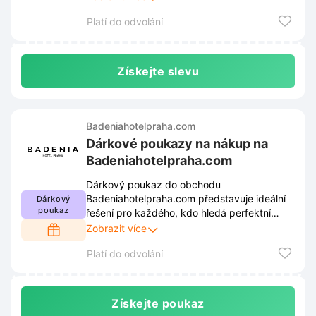
několika málo okamžiků.
Platí do odvolání
Získejte slevu
Badeniahotelpraha.com
Dárkové poukazy na nákup na
Badeniahotelpraha.com
Dárkový poukaz do obchodu
Badeniahotelpraha.com představuje ideální
Dárkový
poukaz
řešení pro každého, kdo hledá perfektní
pozornost pro rodinu či přátele. Obdarovaní
Zobrazit více
si díky tomuto výběru sami zvolí přesně to,
Platí do odvolání
co jim udělá největší radost.
Získejte poukaz