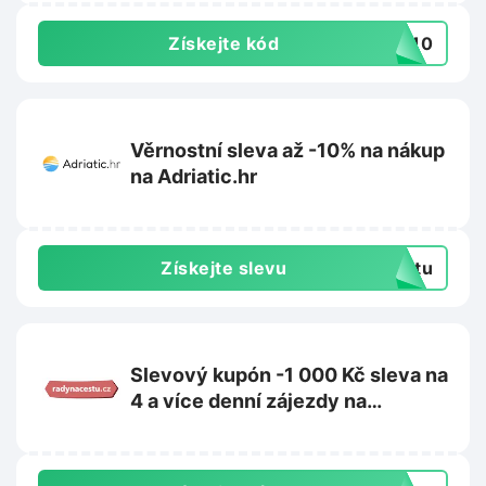
Získejte kód
ET10
Věrnostní sleva až -10% na nákup
na Adriatic.hr
Získejte slevu
extu
Slevový kupón -1 000 Kč sleva na
4 a více denní zájezdy na
Radynacestu.cz