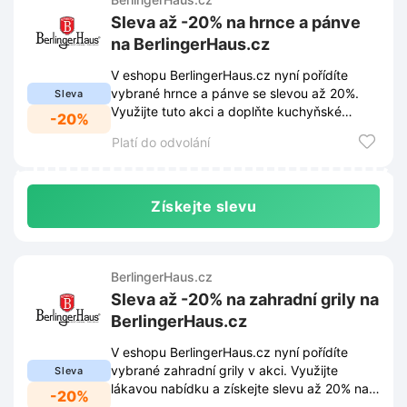
Sleva až -20% na hrnce a pánve
na BerlingerHaus.cz
V eshopu BerlingerHaus.cz nyní pořídíte
vybrané hrnce a pánve se slevou až 20%.
Sleva
Využijte tuto akci a doplňte kuchyňské
-20%
vybavení za výhodné ceny.
Platí do odvolání
Získejte slevu
BerlingerHaus.cz
Sleva až -20% na zahradní grily na
BerlingerHaus.cz
V eshopu BerlingerHaus.cz nyní pořídíte
vybrané zahradní grily v akci. Využijte
Sleva
lákavou nabídku a získejte slevu až 20% na
-20%
grilovací vybavení.