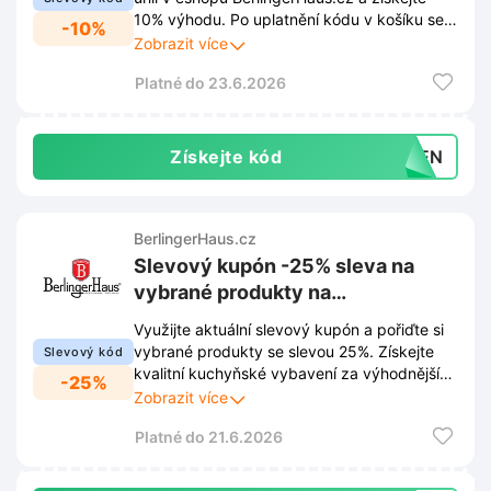
10% výhodu. Po uplatnění kódu v košíku se
-10%
cena vybraného zboží automaticky sníží.
Zobrazit více
Platné do 23.6.2026
Získejte kód
OHEN
BerlingerHaus.cz
Slevový kupón -25% sleva na
vybrané produkty na
BerlingerHaus.cz
Využijte aktuální slevový kupón a pořiďte si
vybrané produkty se slevou 25%. Získejte
Slevový kód
kvalitní kuchyňské vybavení za výhodnější
-25%
ceny při nákupu na BerlingerHaus.cz.
Zobrazit více
Platné do 21.6.2026