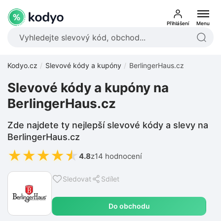
Přihlášení
Menu
Kodyo.cz
Slevové kódy a kupóny
BerlingerHaus.cz
Slevové kódy a kupóny na
BerlingerHaus.cz
Zde najdete ty nejlepší slevové kódy a slevy na
BerlingerHaus.cz
★
★
★
★
★
4.8
z
14 hodnocení
Sledovat
Sdílet
Do obchodu