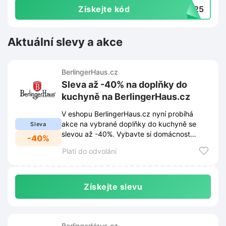
Získejte kód
NY25
Aktuální slevy a akce
BerlingerHaus.cz
Sleva až -40% na doplňky do
kuchyně na BerlingerHaus.cz
V eshopu BerlingerHaus.cz nyní probíhá
akce na vybrané doplňky do kuchyně se
Sleva
slevou až -40%. Vybavte si domácnost
-40%
kvalitním vybavením za výhodnější ceny.
Platí do odvolání
Získejte slevu
BerlingerHaus.cz