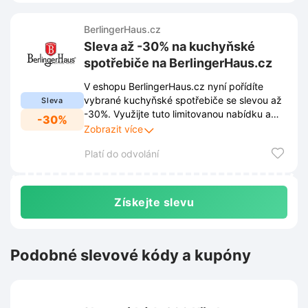
BerlingerHaus.cz
Sleva až -30% na kuchyňské
spotřebiče na BerlingerHaus.cz
V eshopu BerlingerHaus.cz nyní pořídíte
vybrané kuchyňské spotřebiče se slevou až
Sleva
-30%. Využijte tuto limitovanou nabídku a
-30%
vybavte svou domácnost moderními
Zobrazit více
pomocníky za výhodné ceny.
Platí do odvolání
Získejte slevu
Podobné slevové kódy a kupóny