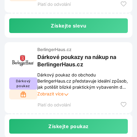
Platí do odvolání
Získejte slevu
BerlingerHaus.cz
Dárkové poukazy na nákup na
BerlingerHaus.cz
Dárkový poukaz do obchodu
BerlingerHaus.cz představuje ideální způsob,
Dárkový
poukaz
jak potěšit blízké praktickým vybavením do
kuchyně. Obdarovaní si díky tomuto výběru
Zobrazit více
zvolí přesně takové zboží, které jim udělá
Platí do odvolání
největší radost.
Získejte poukaz