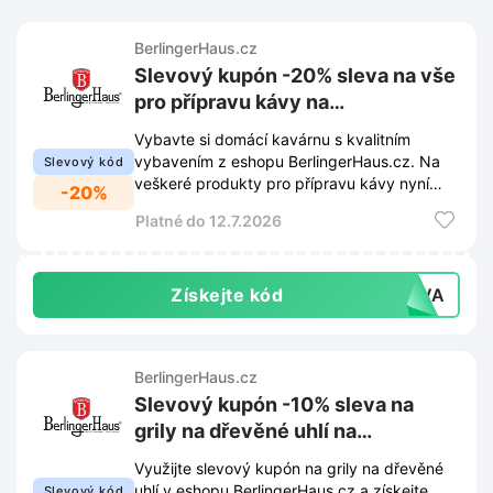
BerlingerHaus.cz
Slevový kupón -20% sleva na vše
pro přípravu kávy na
BerlingerHaus.cz
Vybavte si domácí kavárnu s kvalitním
vybavením z eshopu BerlingerHaus.cz. Na
Slevový kód
veškeré produkty pro přípravu kávy nyní
-20%
uplatníte slevu 20%.
Platné do 12.7.2026
Získejte kód
ÁVA
BerlingerHaus.cz
Slevový kupón -10% sleva na
grily na dřevěné uhlí na
BerlingerHaus.cz
Využijte slevový kupón na grily na dřevěné
uhlí v eshopu BerlingerHaus.cz a získejte
Slevový kód