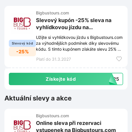
Bigbustours.com
Slevový kupón -25% sleva na
vyhlídkovou jízdu na
Bigbustours.com
Užijte si vyhlídkovou jízdu s Bigbustours.com
za výhodnějších podmínek díky slevovému
Slevový kód
kódu. S tímto kupónem získáte slevu 25% na
-25%
celkovou cenu rezervace.
Platí do 31.3.2027
Získejte kód
BT25
Aktuální slevy a akce
Bigbustours.com
Online sleva při rezervaci
vstupenek na Bigbustours.com