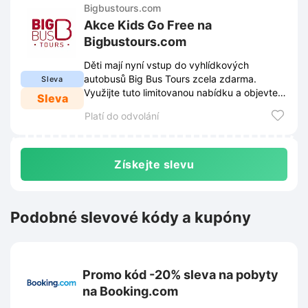
Bigbustours.com
Akce Kids Go Free na
Bigbustours.com
Děti mají nyní vstup do vyhlídkových
autobusů Big Bus Tours zcela zdarma.
Sleva
Využijte tuto limitovanou nabídku a objevte
Sleva
krásy města společně s celou rodinou.
Platí do odvolání
Získejte slevu
Podobné slevové kódy a kupóny
Promo kód -20% sleva na pobyty
na Booking.com