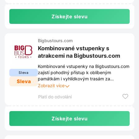
Získejte slevu
Bigbustours.com
Kombinované vstupenky s
atrakcemi na Bigbustours.com
Kombinované vstupenky na Bigbustours.com
zajistí pohodlný přístup k oblíbeným
Sleva
památkám i vyhlídkovým trasám za
Sleva
zvýhodněnou cenu. Kompletní balíčky ušetří
Zobrazit více
čas při plánování itineráře a umožní
Platí do odvolání
bezproblémové poznávání města z
otevřených autobusů.
Získejte slevu