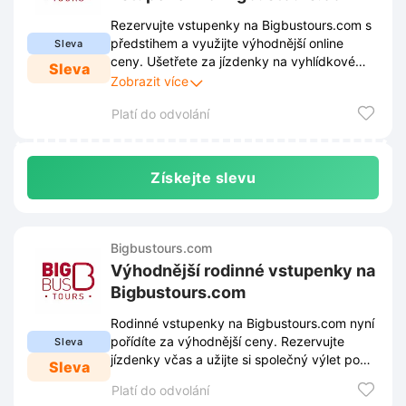
Rezervujte vstupenky na Bigbustours.com s
předstihem a využijte výhodnější online
Sleva
ceny. Ušetřete za jízdenky na vyhlídkové
Sleva
autobusy díky včasnému nákupu přímo přes
Zobrazit více
internet.
Platí do odvolání
Získejte slevu
Bigbustours.com
Výhodnější rodinné vstupenky na
Bigbustours.com
Rodinné vstupenky na Bigbustours.com nyní
pořídíte za výhodnější ceny. Rezervujte
Sleva
jízdenky včas a užijte si společný výlet po
Sleva
městě naplno.
Platí do odvolání