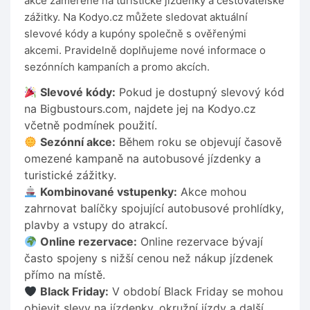
akce zaměřené na turistické jízdenky a cestovatelské
zážitky. Na Kodyo.cz můžete sledovat aktuální
slevové kódy a kupóny společně s ověřenými
akcemi. Pravidelně doplňujeme nové informace o
sezónních kampaních a promo akcích.
Slevové kódy:
Pokud je dostupný slevový kód
na Bigbustours.com, najdete jej na Kodyo.cz
včetně podmínek použití.
Sezónní akce:
Během roku se objevují časově
omezené kampaně na autobusové jízdenky a
turistické zážitky.
Kombinované vstupenky:
Akce mohou
zahrnovat balíčky spojující autobusové prohlídky,
plavby a vstupy do atrakcí.
Online rezervace:
Online rezervace bývají
často spojeny s nižší cenou než nákup jízdenek
přímo na místě.
Black Friday:
V období Black Friday se mohou
objevit slevy na jízdenky, okružní jízdy a další