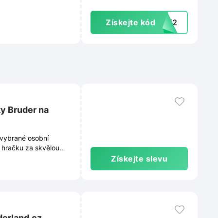
Získejte kód
UVK2
y Bruder na
 vybrané osobní
í hračku za skvělou
Získejte slevu
derland.cz