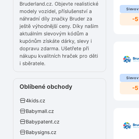
Bruderland.cz. Objevte realistické
Slevov
modely vozidel, příslušenství a
náhradní díly značky Bruder za
-
ještě výhodnější ceny. Díky našim
aktuálním slevovým kódům a
kupónům získáte dárky, slevy i
dopravu zdarma. Ušetřete při
nákupu kvalitních hraček pro děti
i sběratele.
Slevov
Oblíbené obchody
-
4kids.cz
Babymall.cz
Babypatent.cz
Babysigns.cz