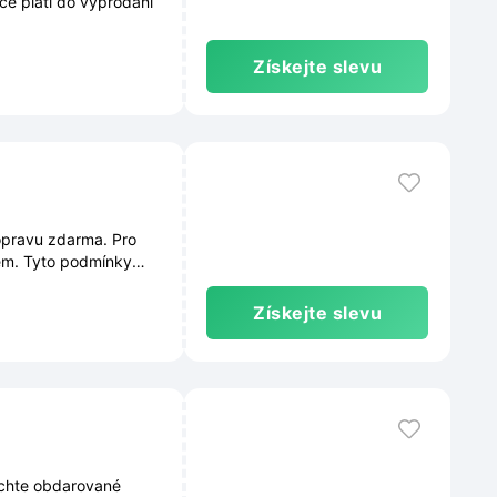
e platí do vyprodání
Získejte slevu
opravu zdarma. Pro
em. Tyto podmínky
e průběžně měnit.
Získejte slevu
echte obdarované