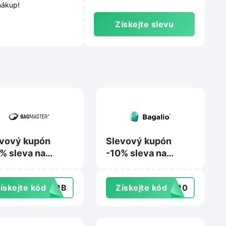
 nákup!
Získejte slevu
vový kupón
Slevový kupón
% sleva na
-10% sleva na
up na
značku BagMaster
master.cz
na Bagalio.cz
ískejte kód
GMRB
Získejte kód
ER10