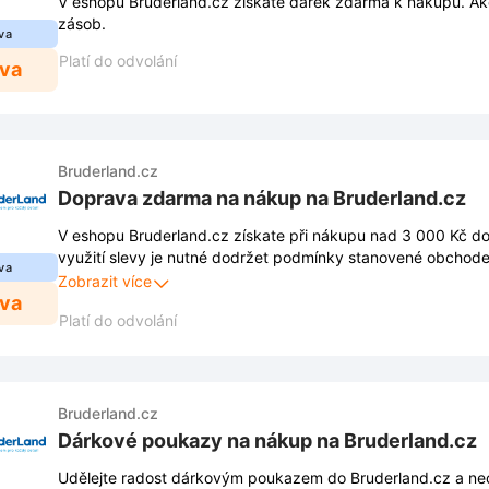
V eshopu Bruderland.cz získáte dárek zdarma k nákupu. Akc
zásob.
va
Platí do odvolání
eva
Bruderland.cz
Doprava zdarma na nákup na Bruderland.cz
V eshopu Bruderland.cz získate při nákupu nad 3 000 Kč d
využití slevy je nutné dodržet podmínky stanovené obchod
va
jsou zveřejněny na webových stránkách obchodu a mohou s
Zobrazit více
eva
Platí do odvolání
Bruderland.cz
Dárkové poukazy na nákup na Bruderland.cz
Udělejte radost dárkovým poukazem do Bruderland.cz a n