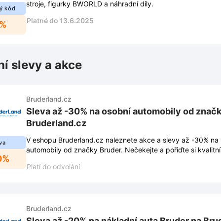
stroje, figurky BWORLD a náhradní díly.
ý kód
Platné do 13.6.2025
5%
ní slevy a akce
Bruderland.cz
Sleva až -30% na osobní automobily od značk
Bruderland.cz
V eshopu Bruderland.cz naleznete akce a slevy až -30% na
va
automobily od značky Bruder. Nečekejte a pořiďte si kvalitn
0%
cenu.
Platí do odvolání
Bruderland.cz
Sleva až -20% na nákladní auta Bruder na Bru