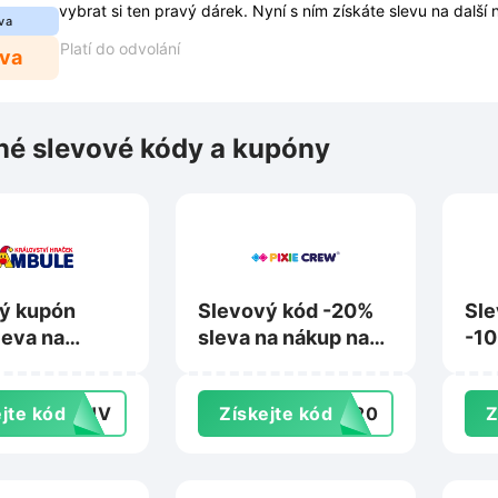
vybrat si ten pravý dárek. Nyní s ním získáte slevu na další
va
Platí do odvolání
eva
é slevové kódy a kupóny
ý kupón
Slevový kód -20%
Sle
leva na
sleva na nákup na
-10
na
Pixiecrew.cz
nák
e.cz
Bag
jte kód
N2HV
Získejte kód
LE20
Z