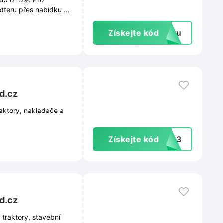
letteru přes nabídku ve
 kolekcích a
Získejte kód
extu
d.cz
raktory, nakladače a
Získejte kód
M8B3
d.cz
 traktory, stavební