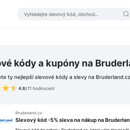
ové kódy a kupóny na Bruder
te ty nejlepší slevové kódy a slevy na Bruderland.c
★
★
★
4.8
z
11 hodnocení
Bruderland.cz
Slevový kód -5% sleva na nákup na Bruderlan
Slevový kód do eshopu Bruderland.cz, který vám zlevní nák