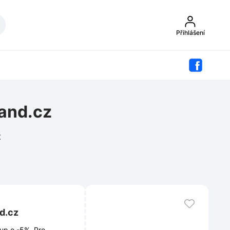
Přihlášení
land.cz
z
d.cz
up o -5%. Pro