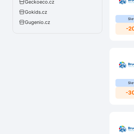
Geckoeco.cz
Gokids.cz
Sle
Gugenio.cz
-2
Sle
-3