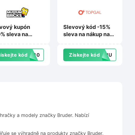
vový kupón
Slevový kód -15%
% sleva na
sleva na nákup na
upenky na
Topgal.cz
seumofbricks.cz
ískejte kód
ER30
Získejte kód
TOHU
 hračky a modely značky Bruder. Nabízí
ěřuje se výhradně na produkty značky Bruder,