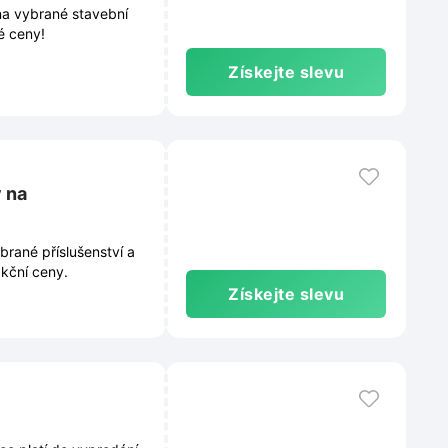
na vybrané stavební
lé ceny!
Získejte slevu
y na
rané příslušenství a
akční ceny.
Získejte slevu