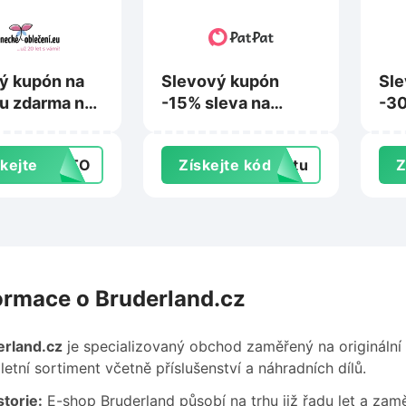
ý kupón na
Slevový kupón
Sle
u zdarma na
-15% sleva na
-30
cke-
nákup na
vst
ni.eu
Patpat.com
Mu
kejte
AUTO
Získejte kód
extu
Z
levu
ormace o Bruderland.cz
erland.cz
je specializovaný obchod zaměřený na originální
etní sortiment včetně příslušenství a náhradních dílů.
torie:
E-shop Bruderland působí na trhu již řadu let a zam