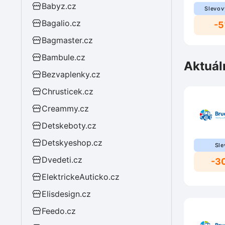
Babyz.cz
Slevov
Bagalio.cz
-
Bagmaster.cz
Bambule.cz
Aktuál
Bezvaplenky.cz
Chrusticek.cz
Creammy.cz
Detskeboty.cz
Detskyeshop.cz
Sle
Dvedeti.cz
-3
ElektrickeAuticko.cz
Elisdesign.cz
Feedo.cz