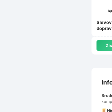
Slevov
doprav
Kojene
oblece
Zís
s
Inf
Brud
kompl
His