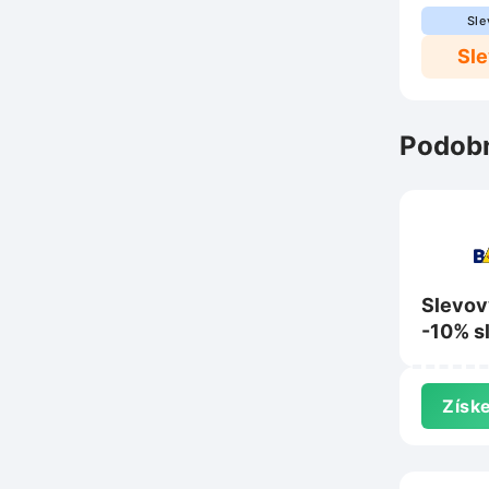
Sle
Sl
Podobn
Slevov
-10% s
nákup 
Bambul
Získe