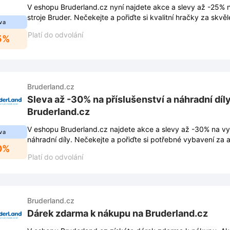
V eshopu Bruderland.cz nyní najdete akce a slevy až -25% 
stroje Bruder. Nečekejte a pořiďte si kvalitní hračky za skvě
va
Platí do odvolání
5%
Bruderland.cz
Sleva až -30% na příslušenství a náhradní díl
Bruderland.cz
V eshopu Bruderland.cz najdete akce a slevy až -30% na vyb
va
náhradní díly. Nečekejte a pořiďte si potřebné vybavení za 
0%
Platí do odvolání
Bruderland.cz
Dárek zdarma k nákupu na Bruderland.cz