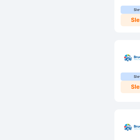
Sle
Sl
Sle
Sl