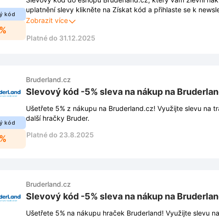
uplatnění slevy klikněte na Získat kód a přihlaste se k news
ý kód
spodním rohu stránky. Budete tak mít přehled o nejnovějších
Zobrazit více
5%
exkluzivních slevách.
Platné do 31.12.2025
Bruderland.cz
Slevový kód -5% sleva na nákup na Bruderlan
Ušetřete 5% z nákupu na Bruderland.cz! Využijte slevu na t
další hračky Bruder.
ý kód
Platné do 23.8.2025
5%
Bruderland.cz
Slevový kód -5% sleva na nákup na Bruderlan
Ušetřete 5% na nákupu hraček Bruderland! Využijte slevu na