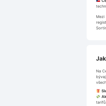
Če
techn
Mezi 
regis
Sorti
Jak
Na Ce
bývaj
všech
Sl
Ak
tarifů