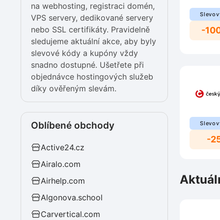
na webhosting, registraci domén,
Slevov
VPS servery, dedikované servery
nebo SSL certifikáty. Pravidelně
-10
sledujeme aktuální akce, aby byly
slevové kódy a kupóny vždy
snadno dostupné. Ušetřete při
objednávce hostingových služeb
díky ověřeným slevám.
Oblíbené obchody
Slevov
-2
Active24.cz
Airalo.com
Aktuál
Airhelp.com
Algonova.school
Carvertical.com