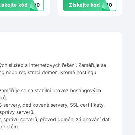
ískejte kód
E100
Získejte kód
ET10
ky-hosting.cz
ch služeb a internetových řešení. Zaměřuje se
sting nebo registraci domén. Kromě hostingu
zaměřuje se na stabilní provoz hostingových
ků.
 servery, dedikované servery, SSL certifikáty,
správy serverů.
y, správu serverů, převod domén, zálohování dat
ojektům.