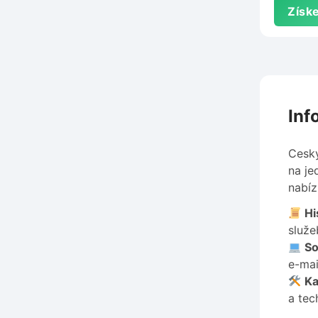
Získe
Inf
Cesky
na je
nabíz
Hi
služe
So
e-mai
Ka
a tec