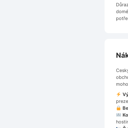
Důraz
domén
potře
Nák
Cesky
obcho
mohou
Vý
preze
Be
Ko
hosti