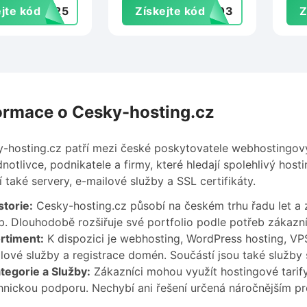
jte kód
NG25
Získejte kód
2303
Z
Ces
ormace o Cesky-hosting.cz
-hosting.cz patří mezi české poskytovatele webhostingový
dnotlivce, podnikatele a firmy, které hledají spolehlivý ho
í také servery, e-mailové služby a SSL certifikáty.
storie:
Cesky-hosting.cz působí na českém trhu řadu let a 
b. Dlouhodobě rozšiřuje své portfolio podle potřeb zákazní
rtiment:
K dispozici je webhosting, WordPress hosting, VPS
lové služby a registrace domén. Součástí jsou také služby 
tegorie a Služby:
Zákazníci mohou využít hostingové tarif
hnickou podporu. Nechybí ani řešení určená náročnějším pr