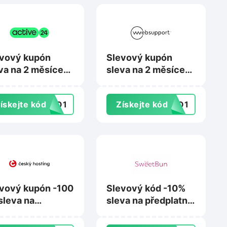
vový kupón
Slevový kupón
va na 2 měsíce
sleva na 2 měsíce
rma na
zdarma na Hosting
bhosting na
na Websupport.cz
ískejte kód
SKO1
Získejte kód
SKO1
ive24.cz
vový kupón -100
Slevový kód -10%
sleva na
sleva na předplatné
tifikát
na Sweetbun.ai
itiveSSL DV na