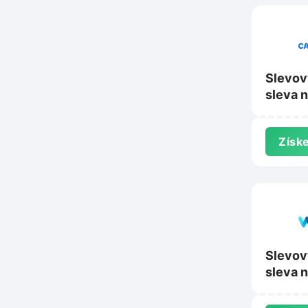
Slevov
sleva n
histori
Carver
Získe
Slevov
sleva 
Webhos
Webgl