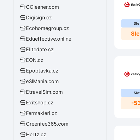
CCleaner.com
Digisign.cz
Sle
Ecohomegroup.cz
Sl
Edueffective.online
Elitedate.cz
EON.cz
Epoptavka.cz
eSIMania.com
EtravelSim.com
Sle
Exitshop.cz
-5
Fermakleri.cz
Greenfee365.com
Hertz.cz