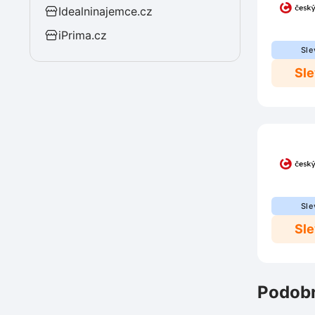
Idealninajemce.cz
iPrima.cz
Sle
Sl
Sle
Sl
Podobn