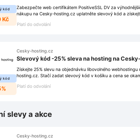
Zabezpečte web certifikátem PositiveSSL DV za výhodnější
ý kód
nákupu na Cesky-hosting.cz uplatněte slevový kód a získejt
0 Kč
Platí do odvolání
Cesky-hosting.cz
Slevový kód -25% sleva na hosting na Cesky
Získejte 25% slevu na objednávku libovolného webhostingu
hosting.cz. Stačí zadat slevový kód v košíku a cena se okamž
ý kód
Platí do odvolání
5%
ní slevy a akce
Cesky-hosting.cz