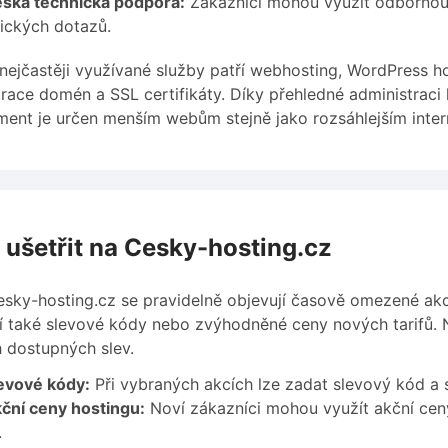
ská technická podpora:
Zákazníci mohou využít odbornou 
ických dotazů.
nejčastěji využívané služby patří webhosting, WordPress ho
trace domén a SSL certifikáty. Díky přehledné administraci
ment je určen menším webům stejně jako rozsáhlejším inte
 ušetřit na Cesky-hosting.cz
sky-hosting.cz se pravidelně objevují časově omezené akc
í také slevové kódy nebo zvýhodněné ceny nových tarifů. 
 dostupných slev.
evové kódy:
Při vybraných akcích lze zadat slevový kód a 
ční ceny hostingu:
Noví zákazníci mohou využít akční cen
.