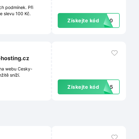
ch podmínek. Při
e slevu 100 Kč.
Získejte kód
E100
-hosting.cz
 na webu Cesky-
itě sníží.
Získejte kód
NG25