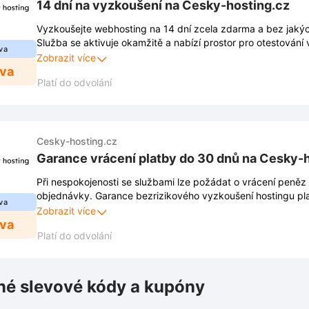
14 dní na vyzkoušení na Cesky-hosting.cz
Vyzkoušejte webhosting na 14 dní zcela zdarma a bez jaký
Služba se aktivuje okamžitě a nabízí prostor pro otestování
va
reálném provozu.
Zobrazit více
eva
Platí do odvolání
Cesky-hosting.cz
Garance vrácení platby do 30 dnů na Cesky-
Při nespokojenosti se službami lze požádat o vrácení peně
objednávky. Garance bezrizikového vyzkoušení hostingu pl
va
zákazníky bez dalších podmínek.
Zobrazit více
eva
Platí do odvolání
é slevové kódy a kupóny