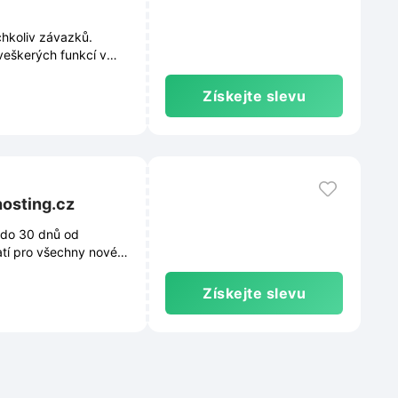
chkoliv závazků.
 veškerých funkcí v
Získejte slevu
hosting.cz
z do 30 dnů od
atí pro všechny nové
Získejte slevu