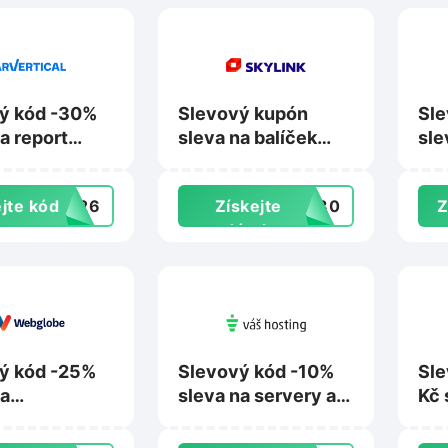
ý kód -30%
Slevový kupón
Sle
a report
sleva na balíček
sle
e vozidla na
KOMBI+ na měsíc
zda
tical.com
zdarma na
We
jte kód
2026
Získejte
OB30
Z
Skylink.cz
Act
dárek
ý kód -25%
Slevový kód -10%
Sle
na
sleva na servery a
Kč 
ting Plus na
hosting na Vas-
cer
obe.cz
hosting.cz
Pos