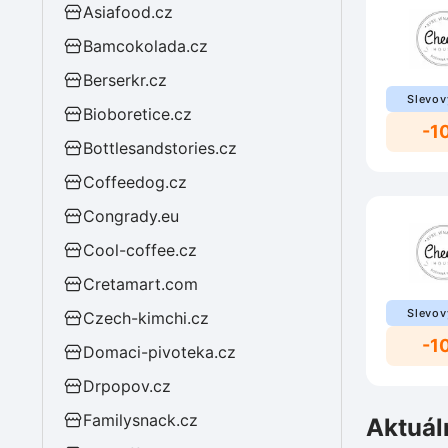
Asiafood.cz
Bamcokolada.cz
Berserkr.cz
Slevov
Bioboretice.cz
-1
Bottlesandstories.cz
Coffeedog.cz
Congrady.eu
Cool-coffee.cz
Cretamart.com
Slevov
Czech-kimchi.cz
-1
Domaci-pivoteka.cz
Drpopov.cz
Familysnack.cz
Aktuál