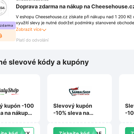
Doprava zdarma na nákup na Cheesehouse.c
V eshopu Cheesehouse.cz získate při nákupu nad 1 200 Kč
využití slevy je nutné dodržet podmínky stanovené obchod
 zdarma
jsou zveřejněny na webových stránkách obchodu a mohou s
Zobrazit více
Platí do odvolání
é slevové kódy a kupóny
ý kupón -100
Slevový kupón
Sle
va na nákup
-10% sleva na
-10
000 Kč na
nákup na
nák
hop.cz
Sambalshop.cz
Sve
jte kód
TERY
Získejte kód
ANQE
Z