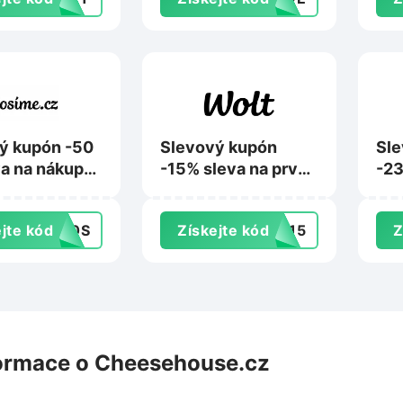
ý kupón -50
Slevový kupón
Sle
va na nákup
-15% sleva na první
-23
0 Kč na
objednávku z
nák
.cz
prodejen na
Po
jte kód
50S
Získejte kód
AL15
Z
Wolt.com
ormace o Cheesehouse.cz