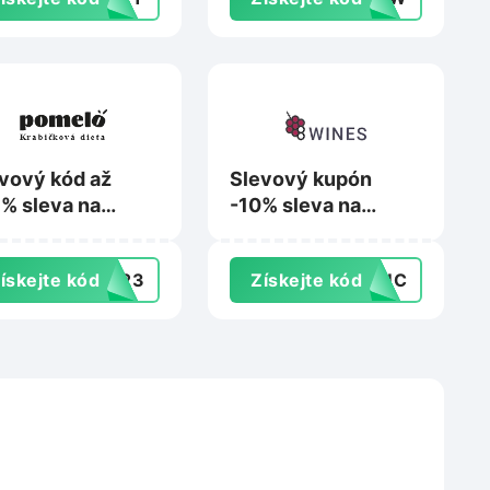
vový kód až
Slevový kupón
% sleva na
-10% sleva na
up na
nákup na 8wines.cz
melobox.cz
ískejte kód
NY23
Získejte kód
T3UC