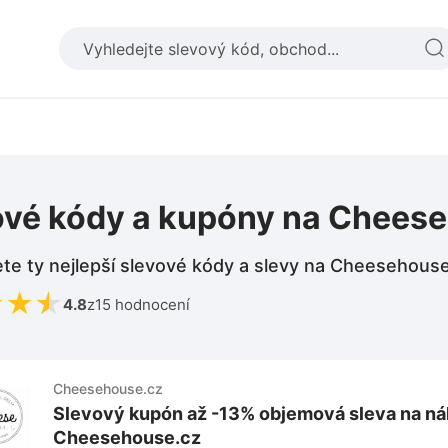
ové kódy a kupóny na Chees
te ty nejlepší slevové kódy a slevy na Cheesehous
★
★
★
4.8
z
15 hodnocení
Cheesehouse.cz
Slevový kupón až -13% objemová sleva na ná
Cheesehouse.cz