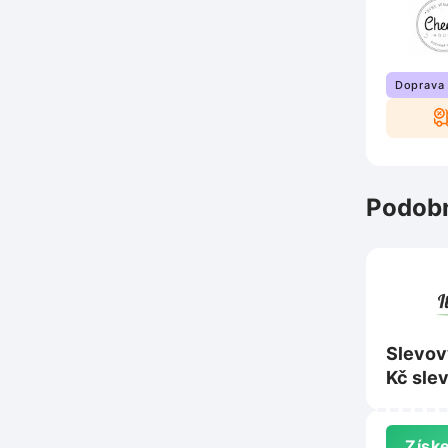
Doprava
Podobn
Slevov
Kč sle
nad 1 
ItalyS
Získe