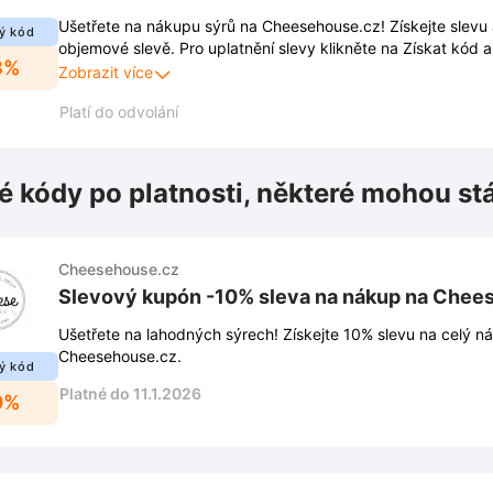
Ušetřete na nákupu sýrů na Cheesehouse.cz! Získejte slevu
ý kód
objemové slevě. Pro uplatnění slevy klikněte na Získat kód a 
3%
shopu. Výše slevy se odvíjí od hodnoty vašeho nákupu.
Zobrazit více
Platí do odvolání
é kódy po platnosti, některé mohou st
Cheesehouse.cz
Slevový kupón -10% sleva na nákup na Chee
Ušetřete na lahodných sýrech! Získejte 10% slevu na celý n
Cheesehouse.cz.
ý kód
Platné do 11.1.2026
0%