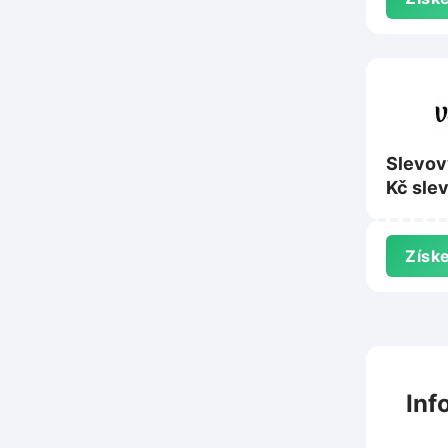
Slevov
Kč sle
nad 60
Vosime
Získe
Inf