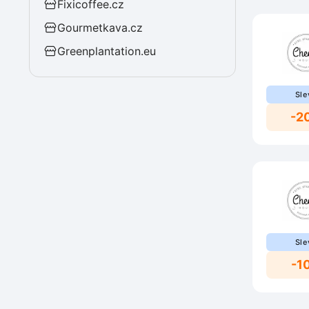
Fixicoffee.cz
Gourmetkava.cz
Greenplantation.eu
Sle
-2
Sle
-1