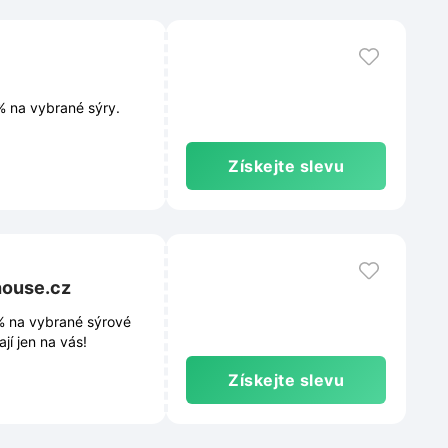
% na vybrané sýry.
Získejte slevu
house.cz
% na vybrané sýrové
í jen na vás!
Získejte slevu