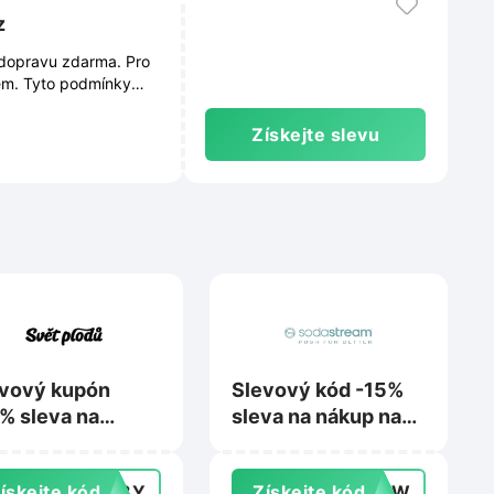
z
 dopravu zdarma. Pro
em. Tyto podmínky
e průběžně měnit.
Získejte slevu
vový kupón
Slevový kód -15%
% sleva na
sleva na nákup na
up na
Sodastream.cz
tplodu.cz
ískejte kód
148Y
Získejte kód
0DYW