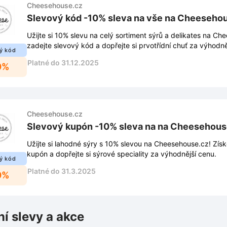
Cheesehouse.cz
Slevový kód -10% sleva na vše na Cheeseho
Užijte si 10% slevu na celý sortiment sýrů a delikates na Ch
zadejte slevový kód a dopřejte si prvotřídní chuť za výhodně
ý kód
Platné do 31.12.2025
0%
Cheesehouse.cz
Slevový kupón -10% sleva na na Chee
Užijte si lahodné sýry s 10% slevou na Cheesehouse.cz! Získ
kupón a dopřejte si sýrové speciality za výhodnější cenu.
ý kód
Platné do 31.3.2025
0%
ní slevy a akce