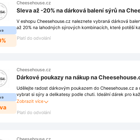
Cheesehouse.cz
Sleva až -20% na dárková balení sýrů na Ch
V eshopu Cheesehouse.cz naleznete vybraná dárková balení 
až 20% na lahodných sýrových kombinacích, které potěší 
va
Platí do odvolání
0%
Cheesehouse.cz
Dárkové poukazy na nákup na Cheesehouse.
Udělejte radost dárkovým poukazem do Cheesehouse.cz a
vybrat si sýry a delikatesy podle chuti. Ideální dárek pro k
va
kvalitních potravin.
Zobrazit více
eva
Platí do odvolání
Cheesehouse.cz