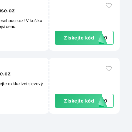
use.cz
eesehouse.cz! V košíku
jší cenu.
Získejte kód
ik10
sehouse.cz
ejte exkluzivní slevový
Získejte kód
RO10