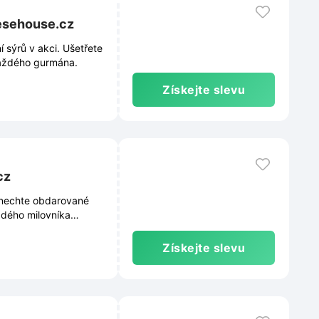
eesehouse.cz
sýrů v akci. Ušetřete
každého gurmána.
Získejte slevu
cz
 nechte obdarované
aždého milovníka
Získejte slevu