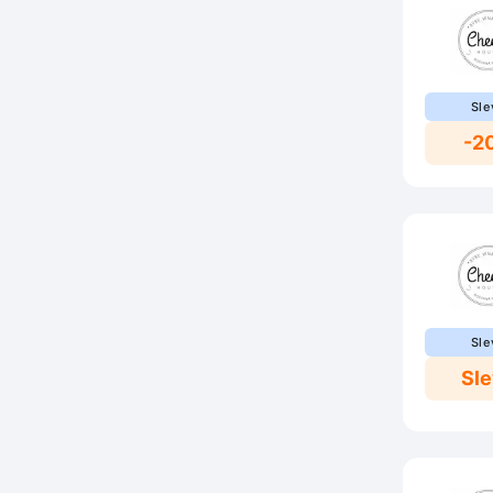
Sle
-2
Sle
Sl