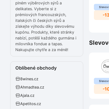
plném výběrových sýrů a
Slevov
delikates. Vyberte si z
prémiových francouzských,
-1
italských či českých sýrů a
získejte výhodu díky slevovému
kupónu. Produkty, které stránky
nabízí, potěší každého gurmána i
Slevov
milovníka fondue a tapas.
Nakupujte chytře a za méně!
Oblíbené obchody
8wines.cz
Slevov
Ahmadtea.cz
-1
Ajala.cz
Apetitos.cz