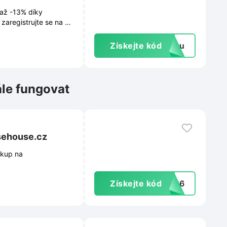
 až -13% díky
zaregistrujte se na e-
Získejte kód
extu
ále fungovat
sehouse.cz
ákup na
Získejte kód
2026