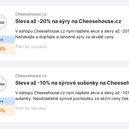
Cheesehouse.cz
Sleva až -20% na sýry na Cheesehouse.cz
V eshopu Cheesehouse.cz nyní najdete akce a slevy až -20
Nečekejte a dopřejte si lahodné sýry za skvělé ceny.
va
Platí do odvolání
0%
Cheesehouse.cz
Sleva až -10% na sýrové sušenky na Cheese
V eshopu Cheesehouse.cz nyní najdete akce a slevy až -10
sušenky. Neodolatelné sýrové pochoutky za akční ceny čekaj
va
Platí do odvolání
0%