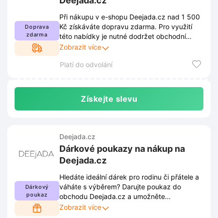
Deejada.cz
Při nákupu v e-shopu Deejada.cz nad 1 500
Kč získáváte dopravu zdarma. Pro využití
Doprava
zdarma
této nabídky je nutné dodržet obchodní
podmínky uvedené na webových stránkách.
Zobrazit více
Pravidla se mohou průběžně měnit, proto
Platí do odvolání
doporučujeme sledovat aktuální znění
informací přímo u prodejce.
Získejte slevu
Deejada.cz
Dárkové poukazy na nákup na
Deejada.cz
Hledáte ideální dárek pro rodinu či přátele a
váháte s výběrem? Darujte poukaz do
Dárkový
poukaz
obchodu Deejada.cz a umožněte
obdarovaným vybrat si přesně to, co
Zobrazit více
skutečně chtějí.