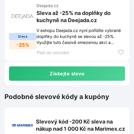
Deejada.cz
Sleva až -25% na doplňky do
kuchyně na Deejada.cz
V eshopu Deejada.cz nyní pořídíte vybrané
doplňky do kuchyně se slevou až -25%.
Sleva
Využijte tuto časově omezenou akci a
-25%
vybavte si domácnost za výhodnější ceny.
Platí do odvolání
Získejte slevu
Podobné slevové kódy a kupóny
Slevový kód -200 Kč sleva na
nákup nad 1 000 Kč na Marimex.cz