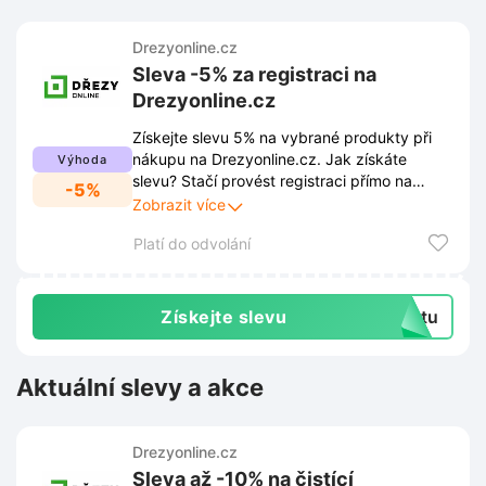
Drezyonline.cz
Sleva -5% za registraci na
Drezyonline.cz
Získejte slevu 5% na vybrané produkty při
nákupu na Drezyonline.cz. Jak získáte
Výhoda
slevu? Stačí provést registraci přímo na
-5%
eshopu Drezyonline.cz. Po úspěšné
Zobrazit více
registraci se sleva aktivuje automaticky pro
Platí do odvolání
objednávku.
Získejte slevu
extu
Aktuální slevy a akce
Drezyonline.cz
Sleva až -10% na čistící