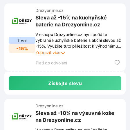
Drezyonline.cz
Sleva až -15% na kuchyňské
baterie na Drezyonline.cz
V eshopu Drezyonline.cz nyní pořídíte
vybrané kuchyňské baterie s akční slevou až
Sleva
-15%. Využijte tuto příležitost k výhodnému
-15%
nákupu kvalitního vybavení do kuchyně.
Zobrazit více
Platí do odvolání
Získejte slevu
Drezyonline.cz
Sleva až -10% na výsuvné koše
na Drezyonline.cz
V eshopu Drezyonline.cz nyní pořídíte