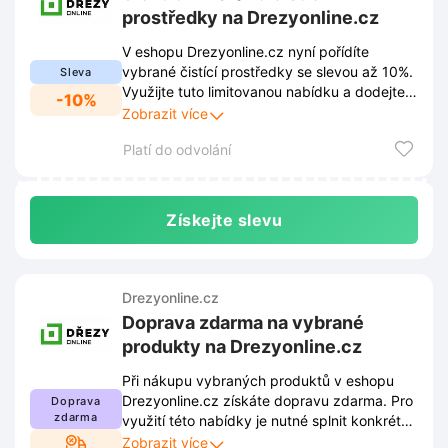
prostředky na Drezyonline.cz
V eshopu Drezyonline.cz nyní pořídíte
vybrané čistící prostředky se slevou až 10%.
Sleva
Využijte tuto limitovanou nabídku a dodejte
-10%
svému dřezu perfektní lesk za výhodnější
Zobrazit více
ceny.
Platí do odvolání
Získejte slevu
Drezyonline.cz
Doprava zdarma na vybrané
produkty na Drezyonline.cz
Při nákupu vybraných produktů v eshopu
Drezyonline.cz získáte dopravu zdarma. Pro
Doprava
zdarma
využití této nabídky je nutné splnit konkrétní
obchodní podmínky. Kompletní pravidla jsou
Zobrazit více