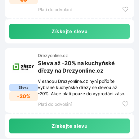
dostupná přímo na webových stránkách
Platí do odvolání
obchodu a mohou se průběžně měnit.
Získejte slevu
Drezyonline.cz
Sleva až -20% na kuchyňské
dřezy na Drezyonline.cz
V eshopu Drezyonline.cz nyní pořídíte
vybrané kuchyňské dřezy se slevou až
Sleva
-20%. Akce platí pouze do vyprodání zásob,
-20%
proto neváhejte s nákupem.
Platí do odvolání
Získejte slevu