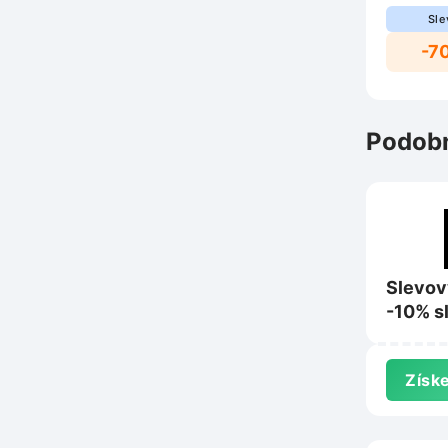
Sle
-7
Podobn
Slevov
-10% s
nákup 
Gobupr
Získe