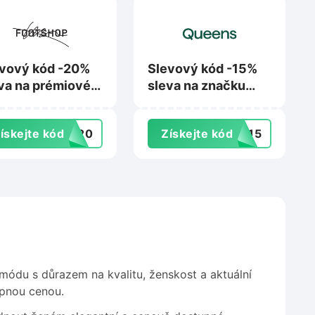
vový kód -20%
Slevový kód -15%
va na prémiové
sleva na značku
čky na
Diesel na
tshop.cz
Queens.cz
ískejte kód
UM20
Získejte kód
EL15
ódu s důrazem na kvalitu, ženskost a aktuální
upnou cenou.