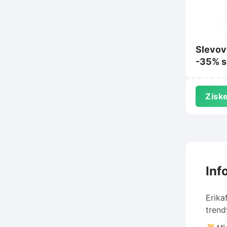
Slevov
-35% s
nákup 
na Eob
Získe
Inf
Erika
trend