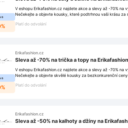
V eshopu Erikafashion.cz najdete akce a slevy až -70% na v
Nečekejte a objevte kousky, které podtrhnou vaši krásu za 
va
Platí do odvolání
0%
Erikafashion.cz
Sleva až -70% na trička a topy na Erikafashio
V eshopu Erikafashion.cz najdete akce a slevy až -70% na v
Nečekejte a objevte skvělé kousky za bezkonkurenční ceny
va
Platí do odvolání
0%
Erikafashion.cz
Sleva až -50% na kalhoty a džíny na Erikafash