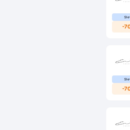
Sle
-7
Sle
-7