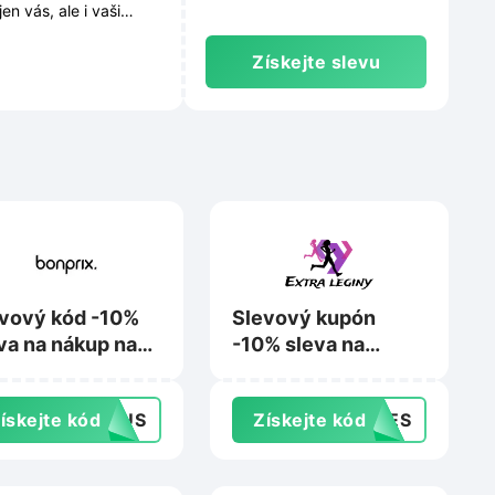
n vás, ale i vaši
Získejte slevu
vový kód -10%
Slevový kupón
va na nákup na
-10% sleva na
prix.cz
nákup na
Extraleginy.cz
ískejte kód
OCUS
Získejte kód
DNES