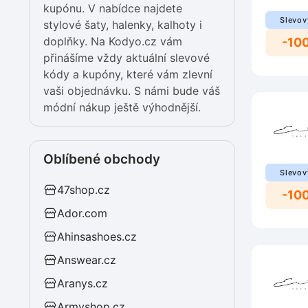
kupónu. V nabídce najdete
Slevov
stylové šaty, halenky, kalhoty i
doplňky. Na Kodyo.cz vám
-10
přinášíme vždy aktuální slevové
kódy a kupóny, které vám zlevní
vaši objednávku. S námi bude váš
módní nákup ještě výhodnější.
Oblíbené obchody
Slevov
47shop.cz
-10
Ador.com
Ahinsashoes.cz
Answear.cz
Aranys.cz
Armyshop.cz