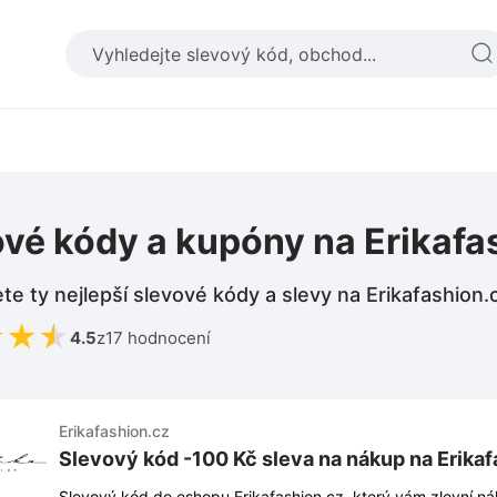
vé kódy a kupóny na Erikafa
te ty nejlepší slevové kódy a slevy na Erikafashion.
★
★
★
4.5
z
17 hodnocení
Erikafashion.cz
Slevový kód -100 Kč sleva na nákup na Erikaf
Slevový kód do eshopu Erikafashion.cz, který vám zlevní ná