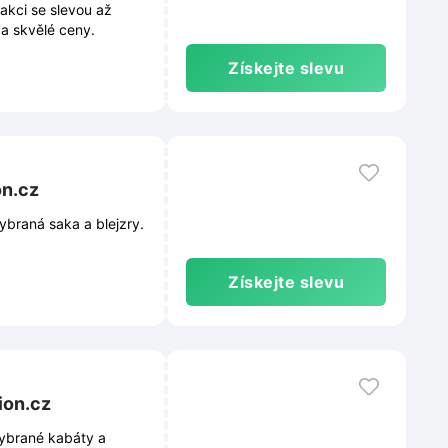
akci se slevou až
za skvělé ceny.
Získejte slevu
on.cz
ybraná saka a blejzry.
Získejte slevu
ion.cz
vybrané kabáty a