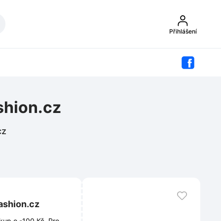
Přihlášení
shion.cz
cz
ashion.cz
kup o -100 Kč. Pro