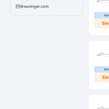
Breuninger.com
Sle
Sl
Sle
Sl