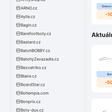
Slevov
ARNO.cz
-1
Aylla.cz
Bagin.cz
Barefootboty.cz
Aktuál
Bastard.cz
BatohBOBBY.cz
BatohyZavazadla.cz
Bezvatriko.cz
Sle
Blaire.cz
-5
BoardStar.cz
Bohempia.com
Bonprix.cz
Boty-dux.cz