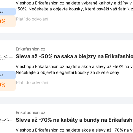
V eshopu Erikafashion.cz najdete vybrané kalhoty a džíny v 
-50%. Nečekejte a objevte kousky, které osvěží váš šatník 
va
Platí do odvolání
0%
Erikafashion.cz
Sleva až -50% na saka a blejzry na Erikafashi
V eshopu Erikafashion.cz najdete akce a slevy až -50% na v
Nečekejte a objevte elegantní kousky za skvělé ceny.
va
Platí do odvolání
0%
Erikafashion.cz
Sleva až -70% na kabáty a bundy na Erikafash
V eshopu Erikafashion.cz najdete akce a slevy až -70% na 