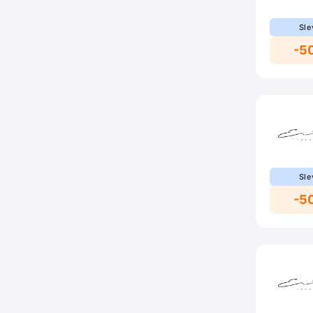
Sle
-5
Sle
-5