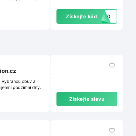
Získejte kód
ra10
ion.cz
a vybranou obuv a
íjemní podzimní dny.
Získejte slevu
z