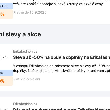
veškeré zboží a dopřejte si nové kousky za skvělé ceny.
ý kód
Platné do 15.9.2025
0%
ní slevy a akce
Erikafashion.cz
Sleva až -50% na obuv a doplňky na Erikafash
V eshopu Erikafashion.cz naleznete akce a slevy až -50% n
doplňky. Nečekejte a objevte skvělé nabídky, které vám zpř
va
Platí do odvolání
0%
Erikafashion.cz
Dárkové poukazy na nákup na Erikafashion.c