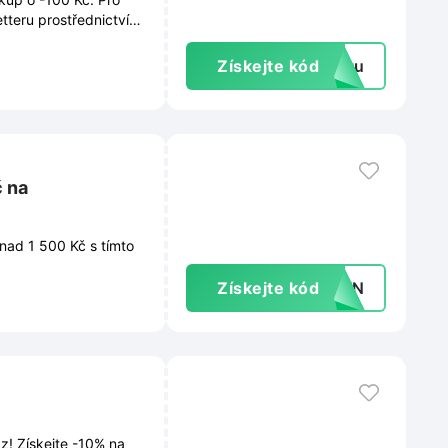
etteru prostřednictvím
ovinky, slevy ani
Získejte kód
extu
č na
 nad 1 500 Kč s tímto
Získejte kód
CSYN
z! Získejte -10% na