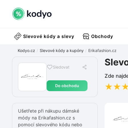
Slevové kódy a slevy
Obchody
Kodyo.cz
Slevové kódy a kupóny
Erikafashion.cz
Slevo
Sledovat
Zde najde
★
★
Do obchodu
Ušetřete při nákupu dámské
módy na Erikafashion.cz s
pomocí slevového kódu nebo