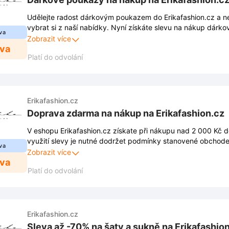
Udělejte radost dárkovým poukazem do Erikafashion.cz a 
vybrat si z naší nabídky. Nyní získáte slevu na nákup dárk
va
potěšíte tak své blízké.
Zobrazit více
eva
Platí do odvolání
Erikafashion.cz
Doprava zdarma na nákup na Erikafashion.cz
V eshopu Erikafashion.cz získate při nákupu nad 2 000 Kč 
využití slevy je nutné dodržet podmínky stanovené obchod
va
jsou zveřejněny na webových stránkách obchodu a mohou s
Zobrazit více
eva
Platí do odvolání
Erikafashion.cz
Sleva až -70% na šaty a sukně na Erikafashio