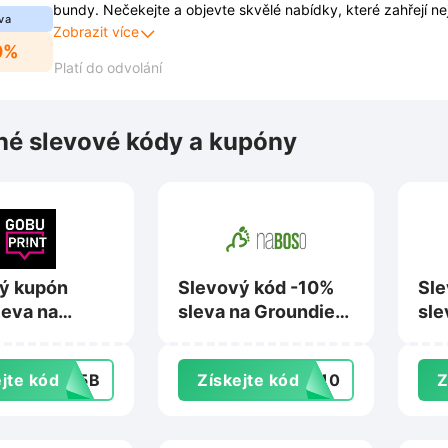
bundy. Nečekejte a objevte skvělé nabídky, které zahřejí neje
va
peněženku.
Zobrazit více
0%
Platí do odvolání
é slevové kódy a kupóny
ý kupón
Slevový kód -10%
Sle
leva na
sleva na Groundies,
sle
na
Angles a Rayve na
Bon
int.cz
NaBoso.cz
jte kód
485B
Získejte kód
TE10
Z