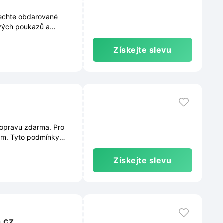
nechte obdarované
ových poukazů a
Získejte slevu
dopravu zdarma. Pro
em. Tyto podmínky
e průběžně měnit.
Získejte slevu
n.cz