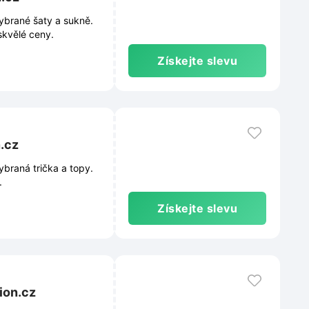
ybrané šaty a sukně.
skvělé ceny.
Získejte slevu
n.cz
ybraná trička a topy.
.
Získejte slevu
ion.cz