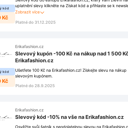
uplatnění slevy klikněte na Získat kód a přihlaste se k newsl
ý kód
vyskakovacího okna. Díky tomu Vám také neuniknou žádné n
Zobrazit více
0 Kč
exkluzivní nabídky.
Platné do 31.12.2025
Erikafashion.cz
Slevový kupón -100 Kč na nákup nad 1 500 K
Erikafashion.cz
Ušetřete 100 Kč na Erikafashion.cz! Získejte slevu na nákup
ý kód
slevovým kupónem.
0 Kč
Platné do 28.9.2025
Erikafashion.cz
Slevový kód -10% na vše na Erikafashion.cz
Osvěžte svůj šatník s neodolatelnou slevou na Erikafashion.c