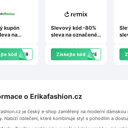
ý kupón
Slevový kód -80%
Sle
leva na
sleva na označené
sle
nad 1 899 Kč
produkty na
zna
uv.cz
Remixshop.com
Foo
jte kód
MMER
Získejte kód
TIVE
Z
ormace o Erikafashion.cz
fashion.cz je český e-shop zaměřený na moderní dámskou m
y. Nabízí oblečení, které kombinuje styl s pohodlím a dost