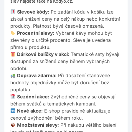
slev najdete také na Kodyo.cz.
Slevové kódy:
Po zadání kódu v košíku lze
získat snížení ceny na celý nákup nebo konkrétní
produkty. Platnost bývá časově omezená.
Procentní slevy:
Vybrané kávy mohou být
zlevněny o určité procento. Sleva je uvedena
přímo u produktu.
Dárkové balíčky v akci:
Tematické sety bývají
dostupné za snížené ceny během vybraných
období.
Doprava zdarma:
Při dosažení stanovené
hodnoty objednávky může být doručení bez
poplatku.
Sezónní akce:
Zvýhodněné ceny se objevují
během svátků a tematických kampaní.
Nové akce:
E-shop pravidelně aktualizuje
cenová zvýhodnění během roku.
Množstevní slevy:
Při nákupu většího balení