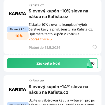
Kafista.cz
Slevový kupón -10% sleva na
nákup na Kafista.cz
Získejte 10% slevu na kompletní výběr
čerstvé kávy a příslušenství na Kafista.cz.
Slevový kód
Uplatněte tento kupón v košíku a
-10%
vychutnejte si oblíbené nápoje za výhodnější
Zobrazit více
ceny.
Platné do 31.5.2026
Získejte kód
TA10
Kafista.cz
Slevový kupón -14% sleva na
nákup na Kafista.cz
Užijte si výběrovou kávu a vybavení pro její
přípravu se slevou 14%. Stačí zadat platný