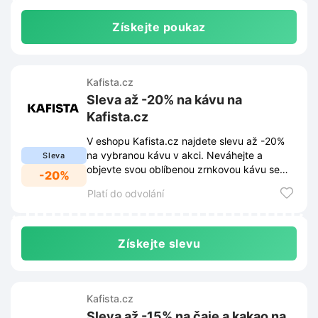
Získejte poukaz
Kafista.cz
Sleva až -20% na kávu na
Kafista.cz
V eshopu Kafista.cz najdete slevu až -20%
na vybranou kávu v akci. Neváhejte a
Sleva
objevte svou oblíbenou zrnkovou kávu se
-20%
slevou a ušetřete až desítky Kč.
Platí do odvolání
Získejte slevu
Kafista.cz
Sleva až -15% na čaje a kakao na