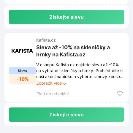
Získejte slevu
Kafista.cz
Sleva až -10% na skleničky a
hrnky na Kafista.cz
V eshopu Kafista.cz najdete slevu až -10%
na vybrané skleničky a hrnky. Prohlédněte si
Sleva
naši akční nabídku a vyberte si nový kousek
-10%
do vaší sbírky za skvělou cenu.
Zobrazit více
Platí do odvolání
Získejte slevu