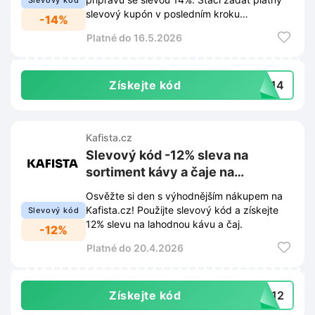
Slevový kód
slevový kupón v posledním kroku
-14%
objednávky na webu Kafista.cz.
Platné do 16.5.2026
Získejte kód
EK14
Kafista.cz
Slevový kód -12% sleva na
sortiment kávy a čaje na
Kafista.cz
Osvěžte si den s výhodnějším nákupem na
Kafista.cz! Použijte slevový kód a získejte
Slevový kód
12% slevu na lahodnou kávu a čaj.
-12%
Platné do 20.4.2026
Získejte kód
DM12