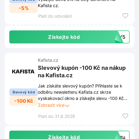
Kafista cz.
-5%
Platí do odvolání
Získejte kód
ODY5
Kafista.cz
Slevový kupón -100 Kč na nákup
na Kafista.cz
Jak získáte slevový kupón? Přihlaste se k
odběru newsletteru Kafista.cz skrze
Slevový kód
vyskakovací okno a získejte slevu -100 Kč
-100 Kč
na svůj nákup. Nechte si zpříjemnit nákup
Zobrazit více
kávy touto jedinečnou nabídkou. S odběrem
Platí do 31.8.2026
Vám neuniknou žádné novinky, slevy ani
exkluzivní nabídky, takže budete vždy v
obraze.
Získejte kód
extu