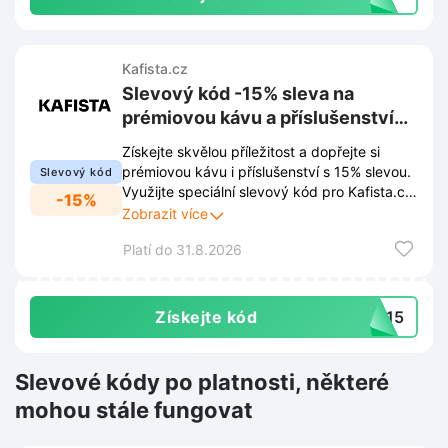
Kafista.cz
Slevový kód -15% sleva na
prémiovou kávu a příslušenství
na Kafista.cz
Získejte skvělou příležitost a dopřejte si
prémiovou kávu i příslušenství s 15% slevou.
Slevový kód
Využijte speciální slevový kód pro Kafista.cz
-15%
a vychutnejte si dokonalý šálek.
Zobrazit více
Platí do 31.8.2026
Získejte kód
VA15
Slevové kódy po platnosti, některé
mohou stále fungovat