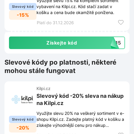
Využijte slevu 15% na kompletní sortiment
vybavení na Kilpi.cz. Kód stačí zadat v
Slevový kód
košíku a cena bude okamžitě ponížena.
-15%
Platí do 31.12.2026
Získejte kód
SY15
Slevové kódy po platnosti, některé
mohou stále fungovat
Kilpi.cz
Slevový kód -20% sleva na nákup
na Kilpi.cz
Využijte slevu 20% na veškerý sortiment v e-
shopu Kilpi.cz. Zadejte platný kód v košíku a
Slevový kód
získejte výhodnější cenu pro nákup
-20%
outdoorového vybavení.