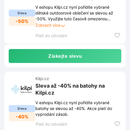
V eshopu Kilpi.cz nyní pořídíte vybrané
dětské outdoorové oblečení se slevou až
Sleva
-50%. Využijte tuto časově omezenou
-50%
nabídku a vybavte děti na dobrodružství v
Zobrazit více
přírodě za výhodnější ceny.
Platí do odvolání
Získejte slevu
Kilpi.cz
Sleva až -40% na batohy na
Kilpi.cz
V eshopu Kilpi.cz nyní pořídíte vybrané
batohy se slevou až -40%. Akce platí do
Sleva
vyprodání zásob.
-40%
Platí do odvolání