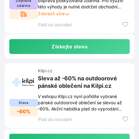
doprava poskytována zdarma. Pro využití
Doprava
zdarma
této výhody je nutné dodržet obchodní
podmínky stanovené prodejcem. Kompletní
Zobrazit více
znění pravidel je dostupné na webových
Platí do odvolání
stránkách a může se průběžně měnit.
Získejte slevu
Kilpi.cz
Sleva až -60% na outdoorové
pánské oblečení na Kilpi.cz
V eshopu Kilpi.cz nyní pořídíte vybrané
pánské outdoorové oblečení se slevou až
Sleva
-60%. Akční nabídka platí do vyprodání
-60%
zásob.
Platí do odvolání