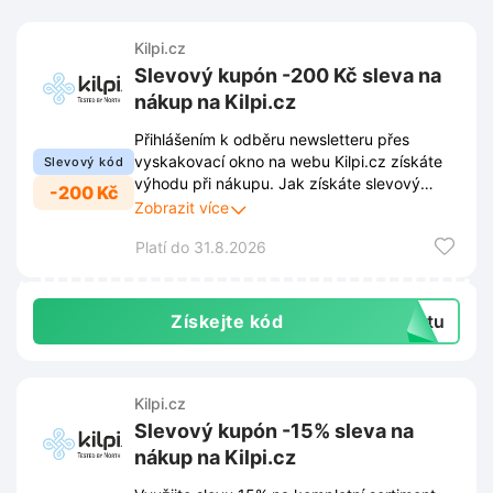
Kilpi.cz
Slevový kupón -200 Kč sleva na
nákup na Kilpi.cz
Přihlášením k odběru newsletteru přes
vyskakovací okno na webu Kilpi.cz získáte
Slevový kód
výhodu při nákupu. Jak získáte slevový
-200 Kč
kupón? Po registraci e-mailové adresy
Zobrazit více
obdržíte do schránky kód v hodnotě 200 Kč.
Platí do 31.8.2026
Díky pravidelnému zasílání novinek
neuniknou žádné akce ani exkluzivní
nabídky. Využijte tuto příležitost a doplňte
šatník o kvalitní sportovní oblečení.
Získejte kód
extu
Kilpi.cz
Slevový kupón -15% sleva na
nákup na Kilpi.cz