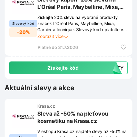
L’Oréal Paris, Maybelline, Mixa,
Garnier a Iconique na Krasa.cz
Získejte 20% slevu na vybrané produkty
značek L’Oréal Paris, Maybelline, Mixa,
Slevový kód
Garnier a Iconique. Slevový kód uplatníte v
-20%
košíku eshopu Krasa.cz pro výhodnější
Zobrazit více
nákup oblíbené kosmetiky.
Platné do 31.7.2026
Získejte kód
AUTY
Aktuální slevy a akce
Krasa.cz
Sleva až -50% na pleťovou
kosmetiku na Krasa.cz
V eshopu Krasa.cz najdete slevy až -50% na