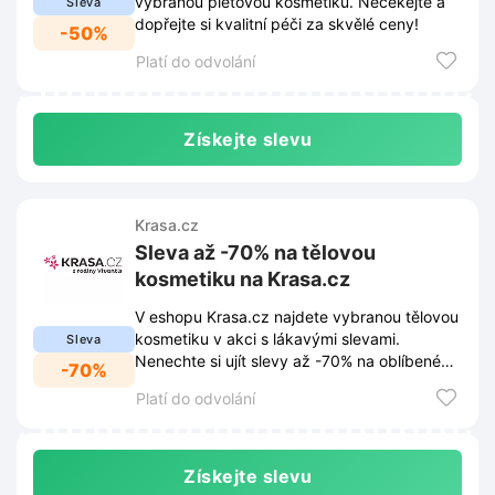
vybranou pleťovou kosmetiku. Nečekejte a
Sleva
dopřejte si kvalitní péči za skvělé ceny!
-50%
Platí do odvolání
Získejte slevu
Krasa.cz
Sleva až -70% na tělovou
kosmetiku na Krasa.cz
V eshopu Krasa.cz najdete vybranou tělovou
kosmetiku v akci s lákavými slevami.
Sleva
Nenechte si ujít slevy až -70% na oblíbené
-70%
produkty, které pečují o vaši pokožku.
Platí do odvolání
Získejte slevu