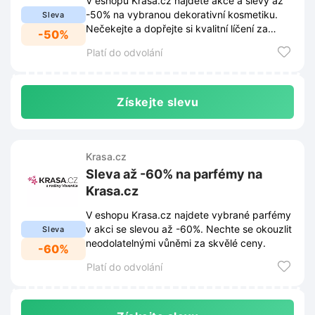
V eshopu Krasa.cz najdete akce a slevy až
-50% na vybranou dekorativní kosmetiku.
Sleva
Nečekejte a dopřejte si kvalitní líčení za
-50%
skvělé ceny.
Platí do odvolání
Získejte slevu
Krasa.cz
Sleva až -60% na parfémy na
Krasa.cz
V eshopu Krasa.cz najdete vybrané parfémy
v akci se slevou až -60%. Nechte se okouzlit
Sleva
neodolatelnými vůněmi za skvělé ceny.
-60%
Platí do odvolání