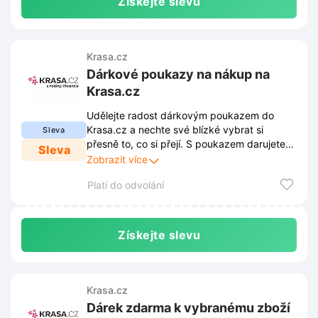
Získejte slevu
Krasa.cz
Dárkové poukazy na nákup na
Krasa.cz
Udělejte radost dárkovým poukazem do
Krasa.cz a nechte své blízké vybrat si
Sleva
přesně to, co si přejí. S poukazem darujete
Sleva
možnost krásy a radosti bez starostí s
Zobrazit více
výběrem.
Platí do odvolání
Získejte slevu
Krasa.cz
Dárek zdarma k vybranému zboží