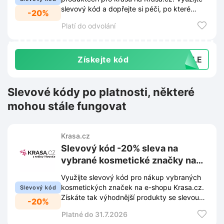
slevový kód a dopřejte si péči, po které
-20%
toužíte, za výhodnější cenu.
Platí do odvolání
Získejte kód
SALE
Slevové kódy po platnosti, některé
mohou stále fungovat
Krasa.cz
Slevový kód -20% sleva na
vybrané kosmetické značky na
Krasa.cz
Využijte slevový kód pro nákup vybraných
kosmetických značek na e-shopu Krasa.cz.
Slevový kód
Získáte tak výhodnější produkty se slevou
-20%
20% při uplatnění v košíku.
Platné do 31.7.2026