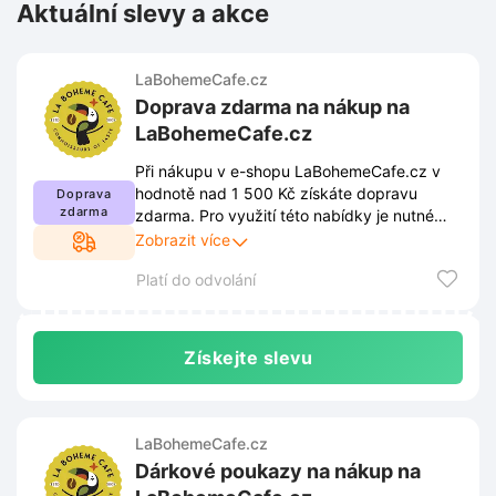
Aktuální slevy a akce
LaBohemeCafe.cz
Doprava zdarma na nákup na
LaBohemeCafe.cz
Při nákupu v e-shopu LaBohemeCafe.cz v
hodnotě nad 1 500 Kč získáte dopravu
Doprava
zdarma
zdarma. Pro využití této nabídky je nutné
dodržet aktuální obchodní podmínky
Zobrazit více
uvedené na webových stránkách. Pravidla
Platí do odvolání
se mohou průběžně měnit, proto
doporučujeme sledovat jejich aktuální znění
před odesláním objednávky.
Získejte slevu
LaBohemeCafe.cz
Dárkové poukazy na nákup na