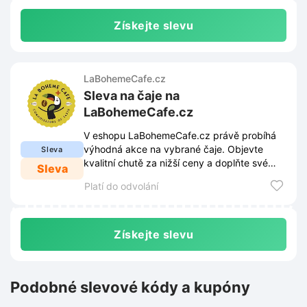
Získejte slevu
LaBohemeCafe.cz
Sleva na čaje na
LaBohemeCafe.cz
V eshopu LaBohemeCafe.cz právě probíhá
výhodná akce na vybrané čaje. Objevte
Sleva
kvalitní chutě za nižší ceny a doplňte své
Sleva
zásoby ještě dnes.
Platí do odvolání
Získejte slevu
Podobné slevové kódy a kupóny