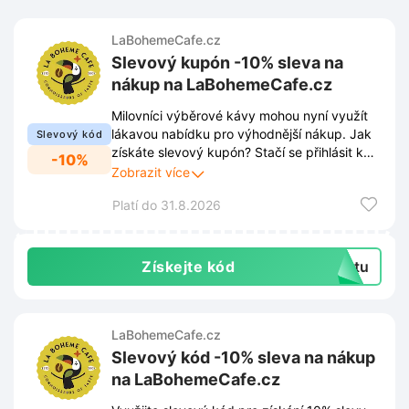
LaBohemeCafe.cz
Slevový kupón -10% sleva na
nákup na LaBohemeCafe.cz
Milovníci výběrové kávy mohou nyní využít
lákavou nabídku pro výhodnější nákup. Jak
Slevový kód
získáte slevový kupón? Stačí se přihlásit k
-10%
odběru newsletteru prostřednictvím
Zobrazit více
vyskakovacího okna na stránkách
Platí do 31.8.2026
LaBohemeCafe.cz. Registrace zajistí přísun
novinek, slev i exkluzivních nabídek přímo do
e-mailové schránky. Po přihlášení obdržíte
kód na 10% slevu, který lze uplatnit při
Získejte kód
extu
objednávce.
LaBohemeCafe.cz
Slevový kód -10% sleva na nákup
na LaBohemeCafe.cz