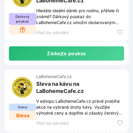
LaBohemeCafe.cz
Hledáte ideální dárek pro rodinu, přátele či
známé? Dárkový poukaz do
Dárkový
poukaz
LaBohemeCafe.cz umožní obdarovaným
vybrat si přesně podle vlastních preferencí.
Platí do odvolání
Získejte poukaz
LaBohemeCafe.cz
Sleva na kávu na
LaBohemeCafe.cz
V eshopu LaBohemeCafe.cz právě probíhá
akce na vybrané druhy kávy. Využijte
Sleva
výhodné ceny a doplňte si zásoby čerstvých
Sleva
zrn ještě dnes.
Platí do odvolání