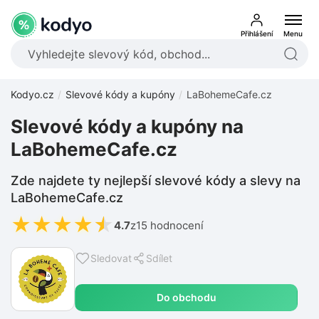
Přihlášení
Menu
Kodyo.cz
Slevové kódy a kupóny
LaBohemeCafe.cz
Slevové kódy a kupóny na
LaBohemeCafe.cz
Zde najdete ty nejlepší slevové kódy a slevy na
LaBohemeCafe.cz
★
★
★
★
★
4.7
z
15 hodnocení
Sledovat
Sdílet
Do obchodu