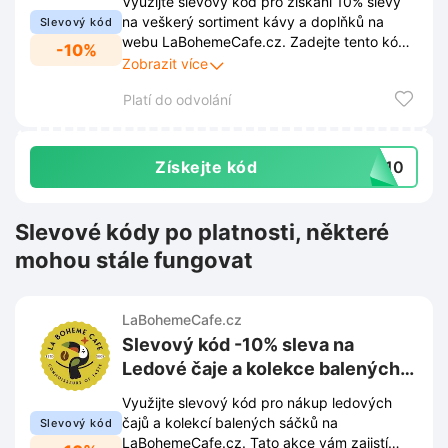
Využijte slevový kód pro získání 10% slevy
na veškerý sortiment kávy a doplňků na
Slevový kód
webu LaBohemeCafe.cz. Zadejte tento kód
-10%
v košíku a cena objednávky se okamžitě
Zobrazit více
sníží.
Platí do odvolání
Získejte kód
ME10
Slevové kódy po platnosti, některé
mohou stále fungovat
LaBohemeCafe.cz
Slevový kód -10% sleva na
Ledové čaje a kolekce balených
sáčků na LaBohemeCafe.cz
Využijte slevový kód pro nákup ledových
čajů a kolekcí balených sáčků na
Slevový kód
LaBohemeCafe.cz. Tato akce vám zajistí