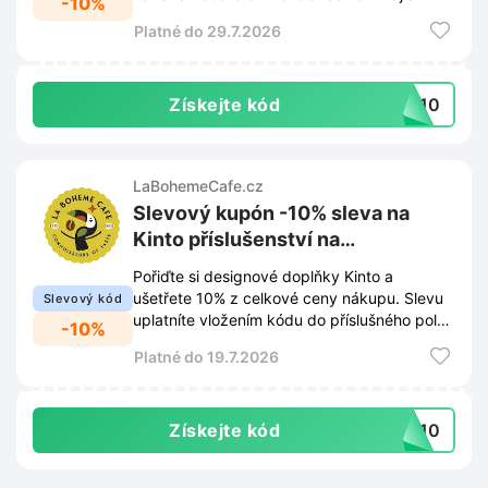
-10%
výhodnější nákup s úsporou 10%.
Platné do 29.7.2026
Získejte kód
EA10
LaBohemeCafe.cz
Slevový kupón -10% sleva na
Kinto příslušenství na
LaBohemeCafe.cz
Pořiďte si designové doplňky Kinto a
ušetřete 10% z celkové ceny nákupu. Slevu
Slevový kód
uplatníte vložením kódu do příslušného pole
-10%
v košíku na webu LaBohemeCafe.cz.
Platné do 19.7.2026
Získejte kód
TO10