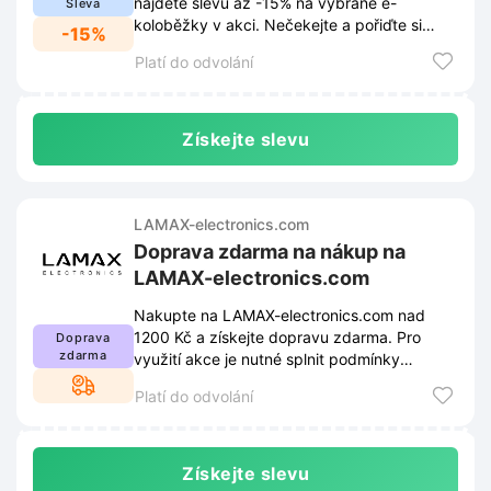
najdete slevu až -15% na vybrané e-
Sleva
koloběžky v akci. Nečekejte a pořiďte si
-15%
novou e-koloběžku za skvělou cenu.
Platí do odvolání
Získejte slevu
LAMAX-electronics.com
Doprava zdarma na nákup na
LAMAX-electronics.com
Nakupte na LAMAX-electronics.com nad
1200 Kč a získejte dopravu zdarma. Pro
Doprava
zdarma
využití akce je nutné splnit podmínky
obchodu. Podmínky naleznete na webu a
Platí do odvolání
mohou se měnit.
Získejte slevu