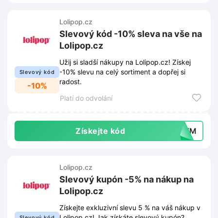
Lolipop.cz
Slevový kód -10% sleva na vše na
Lolipop.cz
Užij si sladší nákupy na Lolipop.cz! Získej
-10% slevu na celý sortiment a dopřej si
Slevový kód
radost.
-10%
Platí do odvolání
Získejte kód
RNYM
Lolipop.cz
Slevový kupón -5% na nákup na
Lolipop.cz
Získejte exkluzivní slevu 5 % na váš nákup v
Lolipop.cz! Jak získáte slevový kupón?
Slevový kód