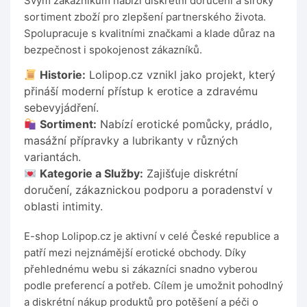
Svým zákazníkům nabízí diskrétní doručení a široký
sortiment zboží pro zlepšení partnerského života.
Spolupracuje s kvalitními značkami a klade důraz na
bezpečnost i spokojenost zákazníků.
Historie:
Lolipop.cz vznikl jako projekt, který
přináší moderní přístup k erotice a zdravému
sebevyjádření.
Sortiment:
Nabízí erotické pomůcky, prádlo,
masážní přípravky a lubrikanty v různých
variantách.
Kategorie a Služby:
Zajišťuje diskrétní
doručení, zákaznickou podporu a poradenství v
oblasti intimity.
E-shop Lolipop.cz je aktivní v celé České republice a
patří mezi nejznámější erotické obchody. Díky
přehlednému webu si zákazníci snadno vyberou
podle preferencí a potřeb. Cílem je umožnit pohodlný
a diskrétní nákup produktů pro potěšení a péči o