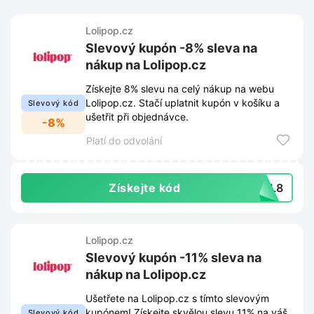
Lolipop.cz
Slevový kupón -8% sleva na
nákup na Lolipop.cz
Získejte 8% slevu na celý nákup na webu
Lolipop.cz. Stačí uplatnit kupón v košíku a
Slevový kód
ušetřit při objednávce.
-8%
Platí do odvolání
Získejte kód
AFL8
Lolipop.cz
Slevový kupón -11% sleva na
nákup na Lolipop.cz
Ušetřete na Lolipop.cz s tímto slevovým
kupónem! Získejte skvělou slevu 11% na váš
Slevový kód