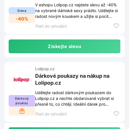
V eshopu Lolipop.cz najdete slevu až -40%
na vybrané dámské sexy prádlo. Udělejte si
Sleva
radost novým kouskem a užijte si pocit
-40%
sebevědomí za skvělou cenu.
Platí do odvolání
Získejte slevu
Lolipop.cz
Dárkové poukazy na nákup na
Lolipop.cz
Udělejte radost dárkovým poukazem do
Lolipop.cz a nechte obdarované vybrat si
Dárkový
poukaz
přesně to, co chtějí. Ideální dárek pro
každého, kdo si rád vybírá sám.
Platí do odvolání