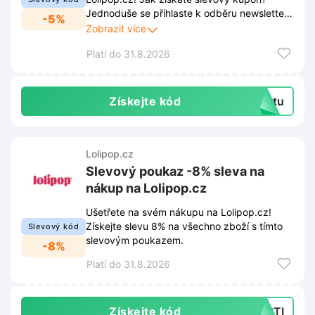
Jednoduše se přihlaste k odběru newsletteru
-5%
v dolní části stránky Lolipop.cz. Kromě slevy
Zobrazit více
budete mít přístup k nejnovějším trendům,
Platí do 31.8.2026
novinkám a speciálním nabídkám. Nenechte
si ujít tuto skvělou příležitost!
Získejte kód
extu
Lolipop.cz
Slevový poukaz -8% sleva na
nákup na Lolipop.cz
Ušetřete na svém nákupu na Lolipop.cz!
Získejte slevu 8% na všechno zboží s tímto
Slevový kód
slevovým poukazem.
-8%
Platí do 31.8.2026
Získejte kód
ESTI