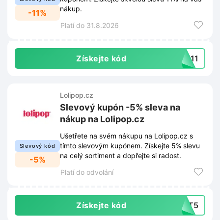
nákup.
-11%
Platí do 31.8.2026
Získejte kód
LE11
Lolipop.cz
Slevový kupón -5% sleva na
nákup na Lolipop.cz
Ušetřete na svém nákupu na Lolipop.cz s
tímto slevovým kupónem. Získejte 5% slevu
Slevový kód
na celý sortiment a dopřejte si radost.
-5%
Platí do odvolání
Získejte kód
NET5