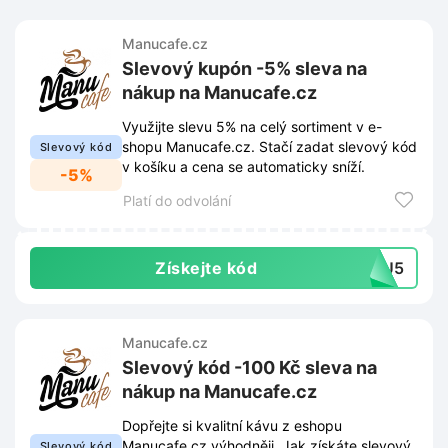
Manucafe.cz
Slevový kupón -5% sleva na
nákup na Manucafe.cz
Využijte slevu 5% na celý sortiment v e-
shopu Manucafe.cz. Stačí zadat slevový kód
Slevový kód
v košíku a cena se automaticky sníží.
-5%
Platí do odvolání
Získejte kód
ANU5
Manucafe.cz
Slevový kód -100 Kč sleva na
nákup na Manucafe.cz
Dopřejte si kvalitní kávu z eshopu
Manucafe.cz výhodněji. Jak získáte slevový
Slevový kód