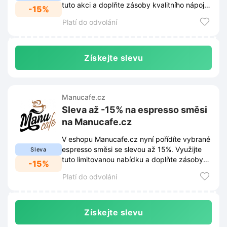
tuto akci a doplňte zásoby kvalitního nápoje
-15%
pro přípravu dokonalého espressa.
Platí do odvolání
Získejte slevu
Manucafe.cz
Sleva až -15% na espresso směsi
na Manucafe.cz
V eshopu Manucafe.cz nyní pořídíte vybrané
espresso směsi se slevou až 15%. Využijte
Sleva
tuto limitovanou nabídku a doplňte zásoby
-15%
kvalitní kávy ještě dnes.
Platí do odvolání
Získejte slevu