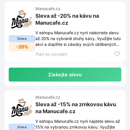
Manucafe.cz
Sleva až -20% na kávu na
Manucafe.cz
V eshopu Manucafe.cz nyní naleznete slevu
až 20% na vybrané druhy kávy. Využijte tuto
Sleva
akci a doplňte si zásoby svých oblíbených
-20%
zrn za výhodnější ceny.
Platí do odvolání
Získejte slevu
Manucafe.cz
Sleva až -15% na zrnkovou kávu
na Manucafe.cz
V eshopu Manucafe.cz nyní najdete slevu až
15% na vybranou zrnkovou kávu. Využijte
Sleva