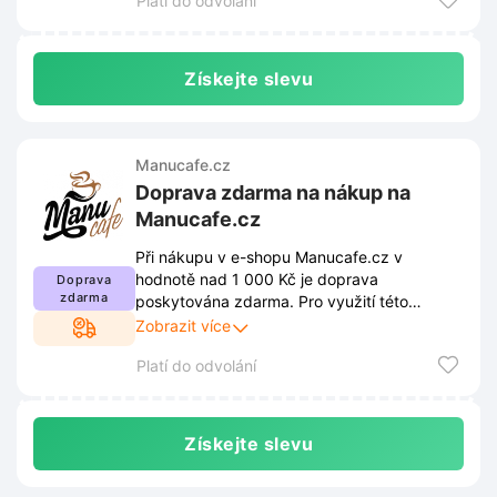
Platí do odvolání
Získejte slevu
Manucafe.cz
Doprava zdarma na nákup na
Manucafe.cz
Při nákupu v e-shopu Manucafe.cz v
hodnotě nad 1 000 Kč je doprava
Doprava
zdarma
poskytována zdarma. Pro využití této
výhody je nutné splnit aktuální obchodní
Zobrazit více
podmínky stanovené prodejcem. Kompletní
Platí do odvolání
pravidla jsou dostupná na webových
stránkách obchodu a podléhají průběžným
změnám.
Získejte slevu