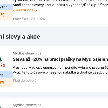
Stačí zadat slevový kód v košíku a výhodnější nákup přírodn
ý kód
Zobrazit více
5%
Platné do 17.5.2026
ní slevy a akce
Mydlosjelenem.cz
Sleva až -20% na prací prášky na Mydlosjele
V eshopu Mydlosjelenem.cz nyní pořídíte vybrané prací prá
Využijte tuto časově omezenou nabídku a doplňte zásoby pr
va
Platí do odvolání
0%
Mydlosjelenem.cz