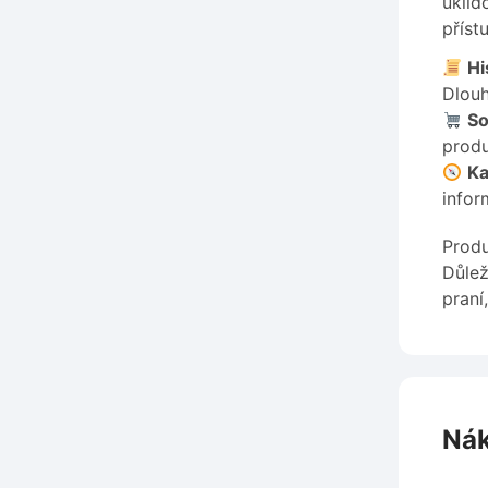
úklid
příst
Hi
Dlouh
So
produ
Ka
infor
Produ
Důlež
praní
Nák