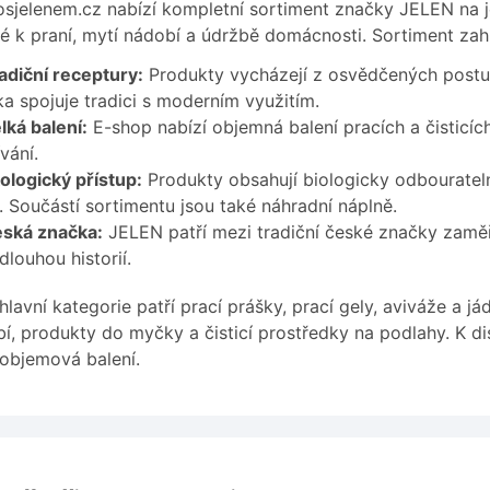
sjelenem.cz nabízí kompletní sortiment značky JELEN na 
é k praní, mytí nádobí a údržbě domácnosti. Sortiment zahr
adiční receptury:
Produkty vycházejí z osvědčených postu
a spojuje tradici s moderním využitím.
lká balení:
E-shop nabízí objemná balení pracích a čisticíc
vání.
ologický přístup:
Produkty obsahují biologicky odbouratel
. Součástí sortimentu jsou také náhradní náplně.
ská značka:
JELEN patří mezi tradiční české značky zamě
dlouhou historií.
hlavní kategorie patří prací prášky, prací gely, aviváže a 
í, produkty do myčky a čisticí prostředky na podlahy. K di
objemová balení.