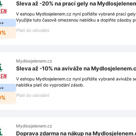
Sleva až -20% na prací gely na Mydlosjelene
V eshopu Mydlosjelenem.cz nyní pořídíte vybrané prací gely
Využijte tuto časově omezenou nabídku a doplňte zásoby p
va
Platí do odvolání
0%
Mydlosjelenem.cz
Sleva až -10% na aviváže na Mydlosjelenem.
V eshopu Mydlosjelenem.cz nyní pořídíte vybrané aviváže s
nabídka platí do vyprodání zásob.
va
Platí do odvolání
0%
Mydlosjelenem.cz
Doprava zdarma na nákup na Mydlosjelenem.