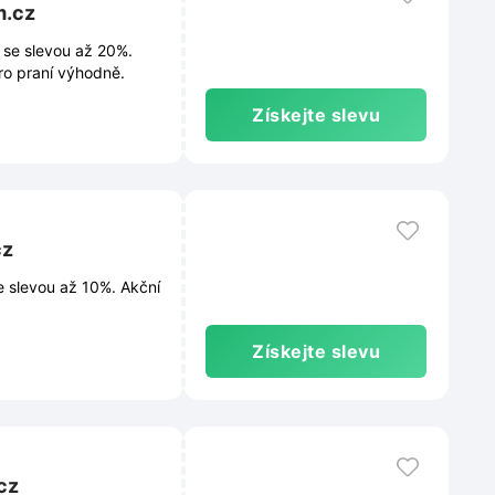
m.cz
 se slevou až 20%.
ro praní výhodně.
Získejte slevu
cz
e slevou až 10%. Akční
Získejte slevu
cz