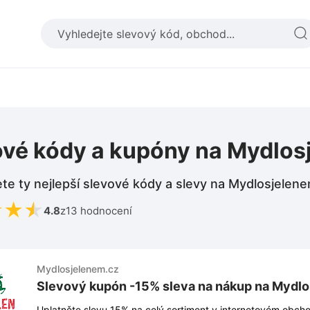
ové kódy a kupóny na Mydlos
te ty nejlepší slevové kódy a slevy na Mydlosjelen
★
★
★
4.8
z
13 hodnocení
Mydlosjelenem.cz
Slevový kupón -15% sleva na nákup na Mydl
Uplatněte slevu 15% na celý sortiment v internetovém obch