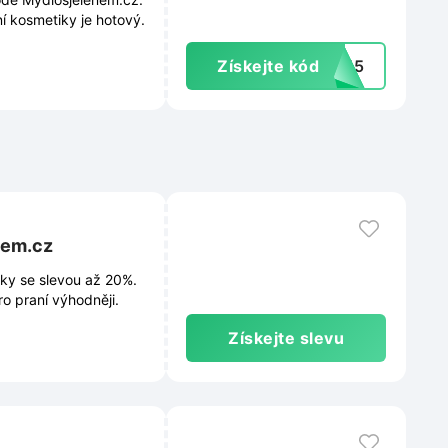
í kosmetiky je hotový.
Získejte kód
es15
nem.cz
šky se slevou až 20%.
o praní výhodněji.
Získejte slevu