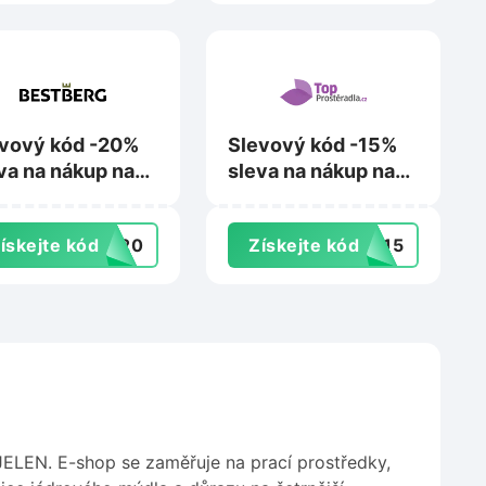
vový kód -20%
Slevový kód -15%
va na nákup na
sleva na nákup nad
tberg.cz
799 Kč na
Topprosteradla.cz
ískejte kód
ST20
Získejte kód
NY15
JELEN. E-shop se zaměřuje na prací prostředky,