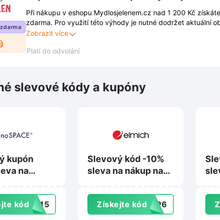
Při nákupu v eshopu Mydlosjelenem.cz nad 1 200 Kč získát
zdarma. Pro využití této výhody je nutné dodržet aktuální 
 zdarma
Kompletní pravidla jsou dostupná přímo na webových strán
Zobrazit více
průběžně měnit.
Platí do odvolání
é slevové kódy a kupóny
ý kupón
Slevový kód -10%
Sle
leva na
sleva na nákup na
sle
na
Elmich.cz
Te
ace.cz
jte kód
9015
Získejte kód
0EP6
Z