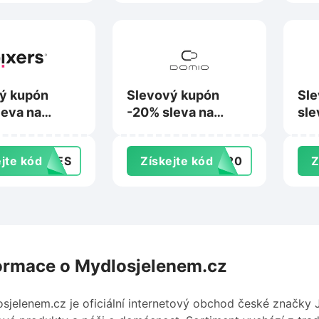
ý kupón
Slevový kupón
Sle
leva na
-20% sleva na
sle
na Pixers.cz
nákup na Domio.cz
Bes
jte kód
SHES
Získejte kód
va20
Z
ormace o Mydlosjelenem.cz
sjelenem.cz je oficiální internetový obchod české značky 