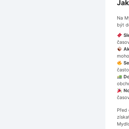
Jak
Na My
být d
Sl
časo
Ak
moho
Se
často
Do
obch
No
časo
Před 
získa
Mydlo