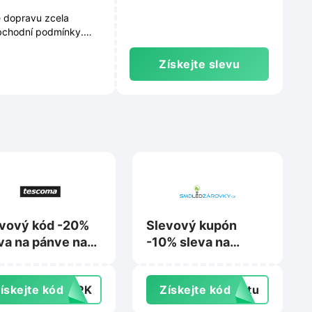
e dopravu zcela
obchodní podmínky.
kách a mohou se
Získejte slevu
vový kód -20%
Slevový kupón
va na pánve na
-10% sleva na
scoma.cz
nákup na
Smdledzarovky.cz
ískejte kód
F3PK
Získejte kód
extu