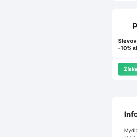
Slevov
-10% s
nákup 
Získe
Inf
Mydlo