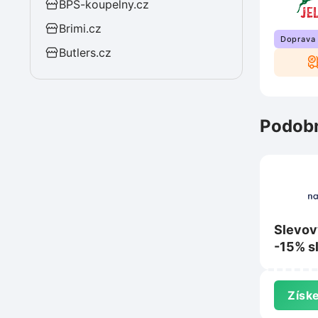
BPS-koupelny.cz
Brimi.cz
Doprava
Butlers.cz
Podobn
Slevov
-15% s
nákup 
Nanosp
Získe