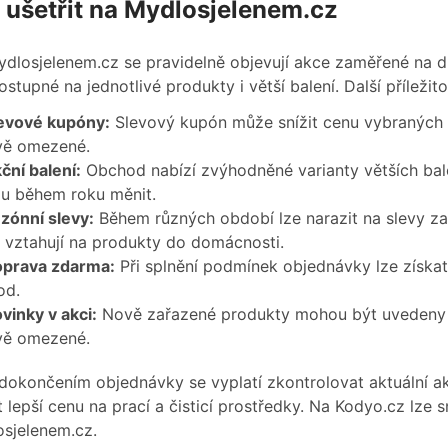
 ušetřit na Mydlosjelenem.cz
dlosjelenem.cz se pravidelně objevují akce zaměřené na d
ostupné na jednotlivé produkty i větší balení. Další příleži
evové kupóny:
Slevový kupón může snížit cenu vybraných 
vě omezené.
ční balení:
Obchod nabízí zvýhodněné varianty větších balen
u během roku měnit.
zónní slevy:
Během různých období lze narazit na slevy za
 vztahují na produkty do domácnosti.
prava zdarma:
Při splnění podmínek objednávky lze získ
od.
vinky v akci:
Nově zařazené produkty mohou být uvedeny za
vě omezené.
dokončením objednávky se vyplatí zkontrolovat aktuální
t lepší cenu na prací a čisticí prostředky. Na Kodyo.cz lze 
sjelenem.cz.