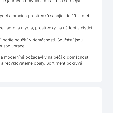
ice jádrového mýdla a důrazu na šetrnější
l a pracích prostředků sahající do 19. století.
že, jádrová mýdla, prostředky na nádobí a čisticí
 podle použití v domácnosti. Součástí jsou
í spolupráce.
i a moderními požadavky na péči o domácnost.
t a recyklovatelné obaly. Sortiment pokrývá