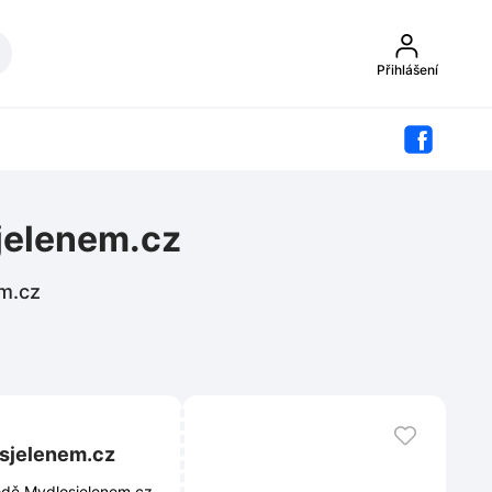
Přihlášení
jelenem.cz
em.cz
osjelenem.cz
odě Mydlosjelenem.cz.