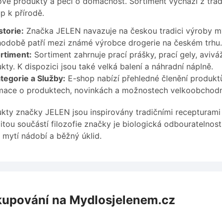
ové produkty a péči o domácnost. Sortiment vychází z trad
up k přírodě.
storie:
Značka JELEN navazuje na českou tradici výroby mýde
odobě patří mezi známé výrobce drogerie na českém trhu.
rtiment:
Sortiment zahrnuje prací prášky, prací gely, avivá
kty. K dispozici jsou také velká balení a náhradní náplně.
tegorie a Služby:
E-shop nabízí přehledné členění produktů
mace o produktech, novinkách a možnostech velkoobchodn
kty značky JELEN jsou inspirovány tradičními recepturam
itou součástí filozofie značky je biologická odbouratelnos
, mytí nádobí a běžný úklid.
upování na Mydlosjelenem.cz