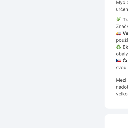
Mydlo
určen
Tr
Značk
Ve
použí
Ek
obaly
Če
svou 
Mezi 
nádob
velko