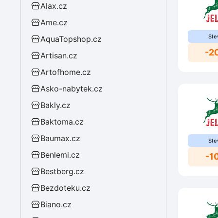
Alax.cz
Ame.cz
Sle
AquaTopshop.cz
-2
Artisan.cz
Artofhome.cz
Asko-nabytek.cz
Bakly.cz
Baktoma.cz
Baumax.cz
Sle
Benlemi.cz
-1
Bestberg.cz
Bezdoteku.cz
Biano.cz