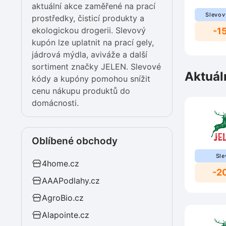
aktuální akce zaměřené na prací
Slevov
prostředky, čisticí produkty a
ekologickou drogerii. Slevový
-1
kupón lze uplatnit na prací gely,
jádrová mýdla, aviváže a další
sortiment značky JELEN. Slevové
Aktuál
kódy a kupóny pomohou snížit
cenu nákupu produktů do
domácnosti.
Oblíbené obchody
Sle
4home.cz
-2
AAAPodlahy.cz
AgroBio.cz
Alapointe.cz