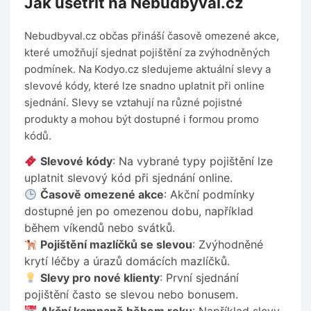
Jak ušetřit na Nebudbyval.cz
Nebudbyval.cz občas přináší časově omezené akce,
které umožňují sjednat pojištění za zvýhodněných
podmínek. Na Kodyo.cz sledujeme aktuální slevy a
slevové kódy, které lze snadno uplatnit při online
sjednání. Slevy se vztahují na různé pojistné
produkty a mohou být dostupné i formou promo
kódů.
Slevové kódy
: Na vybrané typy pojištění lze
uplatnit slevový kód při sjednání online.
Časově omezené akce
: Akční podmínky
dostupné jen po omezenou dobu, například
během víkendů nebo svátků.
Pojištění mazlíčků se slevou
: Zvýhodněné
krytí léčby a úrazů domácích mazlíčků.
Slevy pro nové klienty
: První sjednání
pojištění často se slevou nebo bonusem.