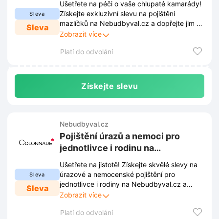
Ušetřete na péči o vaše chlupaté kamarády!
Získejte exkluzivní slevu na pojištění
Sleva
mazlíčků na Nebudbyval.cz a dopřejte jim tu
Sleva
nejlepší zdravotní péči bez obav z vysokých
Zobrazit více
nákladů.
Platí do odvolání
Získejte slevu
Nebudbyval.cz
Pojištění úrazů a nemoci pro
jednotlivce i rodinu na
Nebudbyval.cz
Ušetřete na jistotě! Získejte skvělé slevy na
úrazové a nemocenské pojištění pro
Sleva
jednotlivce i rodiny na Nebudbyval.cz a
Sleva
buďte připraveni na nečekané. Zabezpečte
Zobrazit více
sebe i své blízké a využijte omezené
Platí do odvolání
nabídky s nižšími cenami!