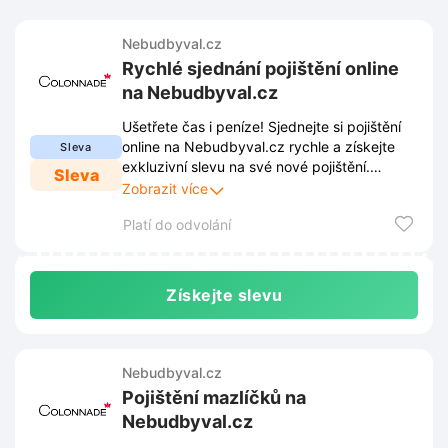
Nebudbyval.cz
Rychlé sjednání pojištění online
na Nebudbyval.cz
Ušetřete čas i peníze! Sjednejte si pojištění
online na Nebudbyval.cz rychle a získejte
Sleva
exkluzivní slevu na své nové pojištění.
Sleva
Neztrácejte čas, pojistěte se pohodlně z
Zobrazit více
domova a ušetřete!
Platí do odvolání
Získejte slevu
Nebudbyval.cz
Pojištění mazlíčků na
Nebudbyval.cz