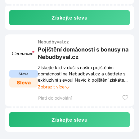
Získejte slevu
Nebudbyval.cz
Pojištění domácnosti s bonusy na
Nebudbyval.cz
Získejte klid v duši s naším pojištěním
domácnosti na Nebudbyval.cz a ušetřete s
Sleva
exkluzivní slevou! Navíc k pojištění získáte
Sleva
atraktivní bonusy, které vám pomohou
Zobrazit více
ochránit váš domov i rodinný rozpočet.
Platí do odvolání
Získejte slevu