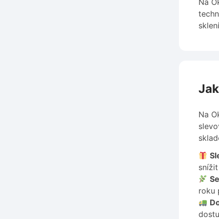
Na Ok
techn
sklen
Jak
Na Ok
slevo
sklad
Sl
sníži
Se
roku 
Do
dost