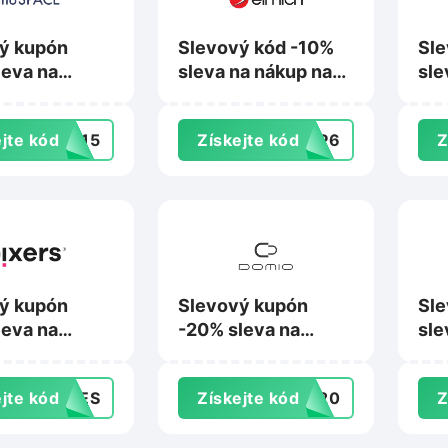
ý kupón
Slevový kód -10%
Sle
leva na
sleva na nákup na
sle
na
Elmich.cz
Te
ace.cz
jte kód
9015
Získejte kód
0EP6
Z
ý kupón
Slevový kupón
Sle
leva na
-20% sleva na
sle
na Pixers.cz
nákup na Domio.cz
Bes
jte kód
SHES
Získejte kód
va20
Z