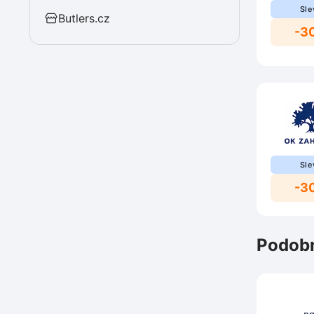
Sle
Butlers.cz
-3
Sle
-3
Podobn