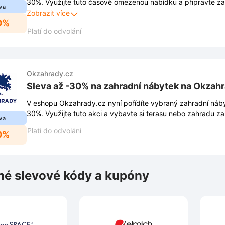
30%. Využijte tuto časově omezenou nabídku a připravte z
va
sezónu výhodněji.
Zobrazit více
0%
Platí do odvolání
Okzahrady.cz
Sleva až -30% na zahradní nábytek na Okzah
V eshopu Okzahrady.cz nyní pořídíte vybraný zahradní náby
30%. Využijte tuto akci a vybavte si terasu nebo zahradu za
va
Platí do odvolání
0%
é slevové kódy a kupóny