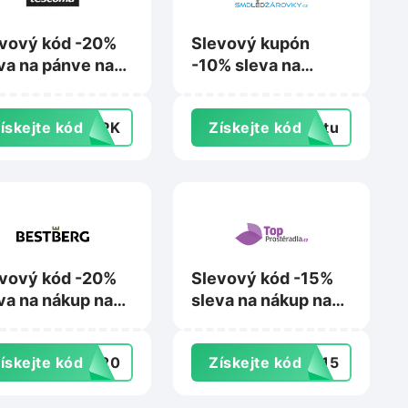
vový kód -20%
Slevový kupón
va na pánve na
-10% sleva na
scoma.cz
nákup na
Smdledzarovky.cz
ískejte kód
F3PK
Získejte kód
extu
vový kód -20%
Slevový kód -15%
va na nákup na
sleva na nákup nad
tberg.cz
799 Kč na
Topprosteradla.cz
ískejte kód
ST20
Získejte kód
NY15