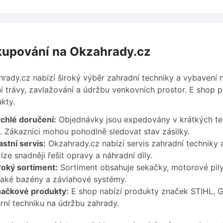
upování na Okzahrady.cz
rady.cz nabízí široký výběr zahradní techniky a vybavení 
í trávy, zavlažování a údržbu venkovních prostor. E shop 
kty.
chlé doručení:
Objednávky jsou expedovány v krátkých te
. Zákazníci mohou pohodlně sledovat stav zásilky.
astní servis:
Okzahrady.cz nabízí servis zahradní techniky 
lze snadněji řešit opravy a náhradní díly.
roký sortiment:
Sortiment obsahuje sekačky, motorové pily,
také bazény a závlahové systémy.
ačkové produkty:
E shop nabízí produkty značek STIHL, Ga
ní techniku na údržbu zahrady.