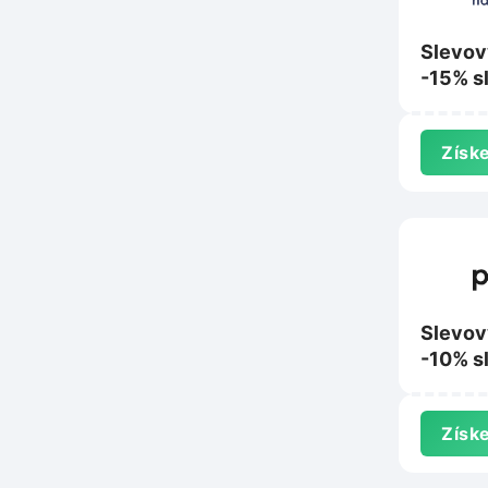
Slevov
-15% s
nákup 
Nanosp
Získe
Slevov
-10% s
nákup 
Získe