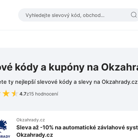
ové kódy a kupóny na Okzahr
te ty nejlepší slevové kódy a slevy na Okzahrady.cz
★
★
★
4.7
z
15 hodnocení
Okzahrady.cz
Sleva až -10% na automatické závlahové sys
Okzahrady.cz