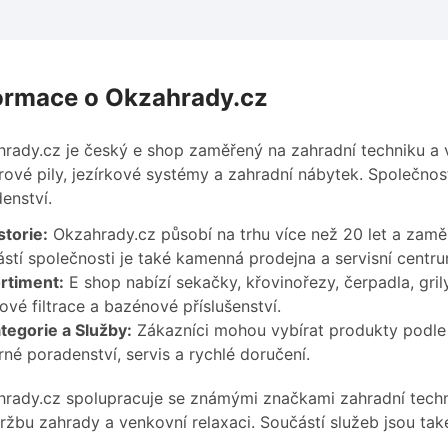
ormace o Okzahrady.cz
rady.cz je český e shop zaměřený na zahradní techniku a 
ové pily, jezírkové systémy a zahradní nábytek. Společnost
enství.
storie:
Okzahrady.cz působí na trhu více než 20 let a zaměř
stí společnosti je také kamenná prodejna a servisní centru
rtiment:
E shop nabízí sekačky, křovinořezy, čerpadla, gri
kové filtrace a bazénové příslušenství.
tegorie a Služby:
Zákazníci mohou vybírat produkty podle 
né poradenství, servis a rychlé doručení.
rady.cz spolupracuje se známými značkami zahradní techn
ržbu zahrady a venkovní relaxaci. Součástí služeb jsou ta