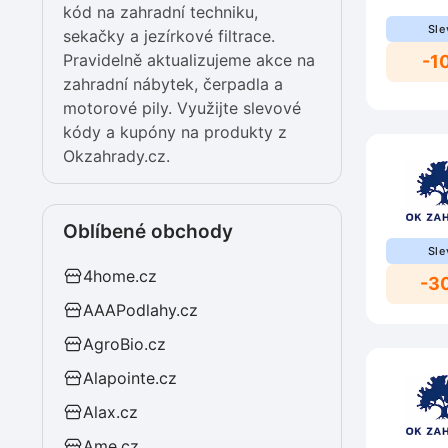
kód na zahradní techniku,
Sle
sekačky a jezírkové filtrace.
Pravidelně aktualizujeme akce na
-1
zahradní nábytek, čerpadla a
motorové pily. Využijte slevové
kódy a kupóny na produkty z
Okzahrady.cz.
Oblíbené obchody
Sle
4home.cz
-3
AAAPodlahy.cz
AgroBio.cz
Alapointe.cz
Alax.cz
Ame.cz