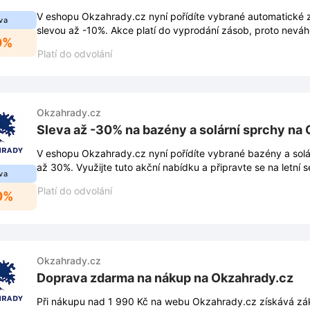
V eshopu Okzahrady.cz nyní pořídíte vybrané automatické 
va
slevou až -10%. Akce platí do vyprodání zásob, proto nevá
0%
Platí do odvolání
Okzahrady.cz
Sleva až -30% na bazény a solární sprchy na
V eshopu Okzahrady.cz nyní pořídíte vybrané bazény a solá
až 30%. Využijte tuto akční nabídku a připravte se na letní 
va
Platí do odvolání
0%
Okzahrady.cz
Doprava zdarma na nákup na Okzahrady.cz
Při nákupu nad 1 990 Kč na webu Okzahrady.cz získává zá