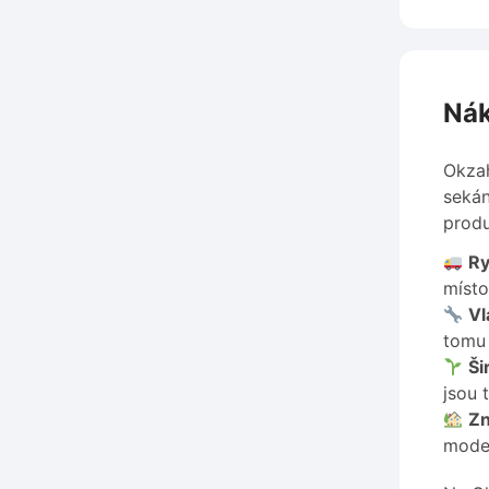
Nák
Okzah
sekán
produ
Ry
místo
Vl
tomu 
Ši
jsou 
Zn
moder