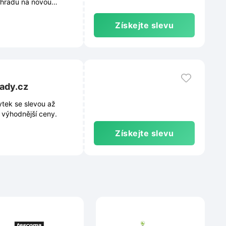
ahradu na novou
Získejte slevu
rady.cz
tek se slevou až
 výhodnější ceny.
Získejte slevu