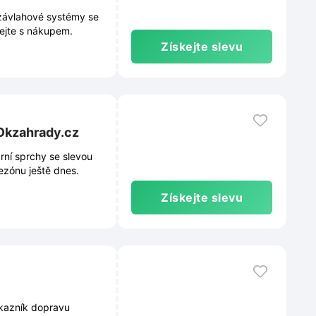
závlahové systémy se
hejte s nákupem.
Získejte slevu
 Okzahrady.cz
rní sprchy se slevou
sezónu ještě dnes.
Získejte slevu
kazník dopravu