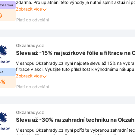
zdarma. Pro uplatnění této výhody je nutné splnit aktuální
 zdarma
obchodem. Kompletní pravidla jsou k dispozici na stránkác
Zobrazit více
čase měnit.
Platí do odvolání
Okzahrady.cz
Sleva až -15% na jezírkové fólie a filtrace na
V eshopu Okzahrady.cz nyní najdete slevu až 15% na vybrané
filtrace v akci. Využijte tuto příležitost k výhodnému nákup
va
zahradní jezírka.
Zobrazit více
5%
Platí do odvolání
Okzahrady.cz
Sleva až -30% na zahradní techniku na Okzah
V eshopu Okzahrady.cz nyní pořídíte vybranou zahradní tec