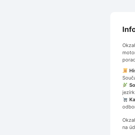
Inf
Okzah
motor
porad
Hi
Součá
So
jezír
Ka
odbor
Okzah
na úd