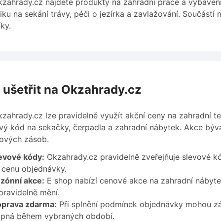
zahrady.cz najdete produkty na zahradní práce a vybavení
iku na sekání trávy, péči o jezírka a zavlažování. Součástí 
íky.
 ušetřit na Okzahrady.cz
zahrady.cz lze pravidelně využít akční ceny na zahradní t
vý kód na sekačky, čerpadla a zahradní nábytek. Akce býv
ových zásob.
evové kódy:
Okzahrady.cz pravidelně zveřejňuje slevové kó
t cenu objednávky.
zónní akce:
E shop nabízí cenové akce na zahradní nábytek
pravidelně mění.
prava zdarma:
Při splnění podmínek objednávky mohou zá
upná během vybraných období.