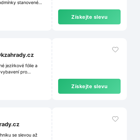
 podmínky stanovené
h e-shopu a mohou se v
Získejte slevu
 Okzahrady.cz
 jezírkové fólie a
u vybavení pro
Získejte slevu
rady.cz
hniku se slevou až