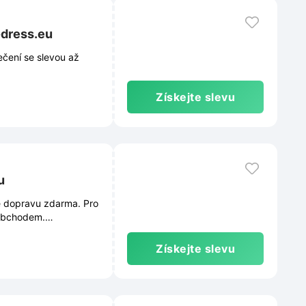
-dress.eu
ečení se slevou až
Získejte slevu
u
e dopravu zdarma. Pro
 obchodem.
u se průběžně měnit.
Získejte slevu