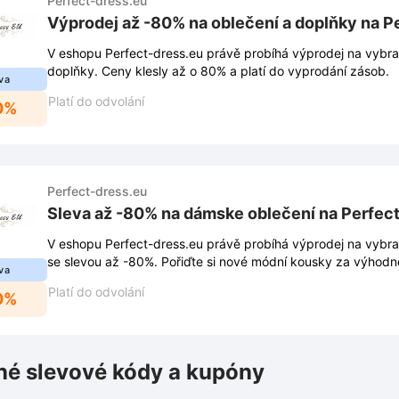
Perfect-dress.eu
Výprodej až -80% na oblečení a doplňky na P
V eshopu Perfect-dress.eu právě probíhá výprodej na vybra
doplňky. Ceny klesly až o 80% a platí do vyprodání zásob.
va
Platí do odvolání
0%
Perfect-dress.eu
Sleva až -80% na dámske oblečení na Perfec
V eshopu Perfect-dress.eu právě probíhá výprodej na vybr
se slevou až -80%. Pořiďte si nové módní kousky za výhodn
va
Platí do odvolání
0%
é slevové kódy a kupóny