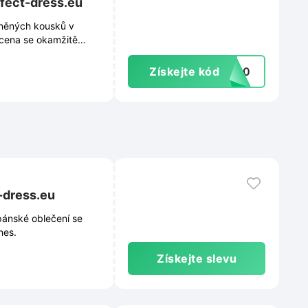
rfect-dress.eu
vněných kousků v
 cena se okamžitě
Získejte kód
EJ10
-dress.eu
pánské oblečení se
nes.
Získejte slevu