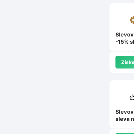
Slevov
-15% s
nákup 
pradlo
Získe
Slevov
sleva 
Remix