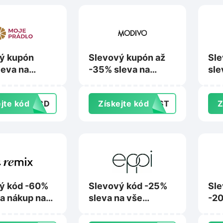
ý kupón
Slevový kupón až
Sle
leva na
-35% sleva na
sle
na Moje-
nákup na Modivo.cz
nez
.cz
na 
jte kód
28CD
Získejte kód
LAST
Z
ý kód -60%
Slevový kód -25%
Sle
na nákup na
sleva na vše
-20
shop.com
skladem na Eppi.cz
nák
na 