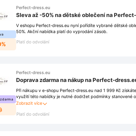
Perfect-dress.eu
Sleva až -50% na dětské oblečení na Perfect
V eshopu Perfect-dress.eu nyní pořídíte vybrané dětské obl
50%. Akční nabídka platí do vyprodání zásob.
va
Platí do odvolání
0%
Perfect-dress.eu
Doprava zdarma na nákup na Perfect-dress.e
Při nákupu v e-shopu Perfect-dress.eu nad 1 999 Kč získát
využití této nabídky je nutné dodržet podmínky stanovené
 zdarma
Podrobnosti jsou zveřejněny na webových stránkách a moho
Zobrazit více
Platí do odvolání