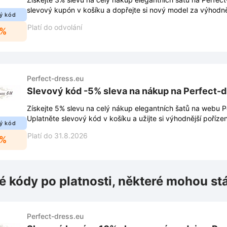
slevový kupón v košíku a dopřejte si nový model za výhodně
ý kód
Platí do odvolání
3%
Perfect-dress.eu
Slevový kód -5% sleva na nákup na Perfect-d
Získejte 5% slevu na celý nákup elegantních šatů na webu P
Uplatněte slevový kód v košíku a užijte si výhodnější pořízen
ý kód
Platí do 31.8.2026
5%
é kódy po platnosti, některé mohou st
Perfect-dress.eu