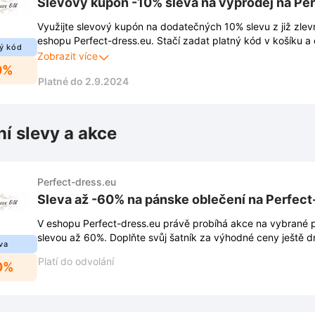
Slevový kupón -10% sleva na výprodej na Pe
Využijte slevový kupón na dodatečných 10% slevu z již zle
eshopu Perfect-dress.eu. Stačí zadat platný kód v košíku a
ý kód
sníží.
Zobrazit více
0%
Platné do 2.9.2024
ní slevy a akce
Perfect-dress.eu
Sleva až -60% na pánske oblečení na Perfect
V eshopu Perfect-dress.eu právě probíhá akce na vybrané 
slevou až 60%. Doplňte svůj šatník za výhodné ceny ještě d
va
Platí do odvolání
0%