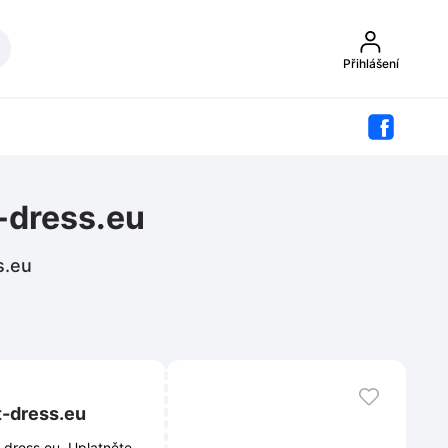
Přihlášení
-dress.eu
s.eu
t-dress.eu
-dress.eu. Uplatněte