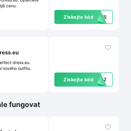
jší cenu.
Získejte kód
NEWS
ress.eu
erfect-dress.eu.
í nového outfitu.
Získejte kód
I5CZ
ále fungovat