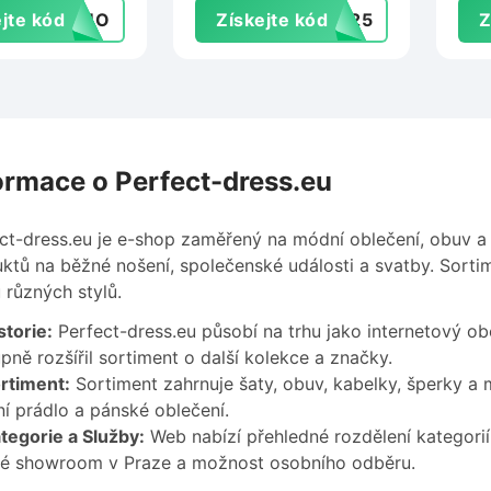
jte kód
FOMO
Získejte kód
UN25
Z
ormace o Perfect-dress.eu
ct-dress.eu je e-shop zaměřený na módní oblečení, obuv a
ktů na běžné nošení, společenské události a svatby. Sort
různých stylů.
storie:
Perfect-dress.eu působí na trhu jako internetový o
pně rozšířil sortiment o další kolekce a značky.
rtiment:
Sortiment zahrnuje šaty, obuv, kabelky, šperky a 
í prádlo a pánské oblečení.
tegorie a Služby:
Web nabízí přehledné rozdělení kategorií
ké showroom v Praze a možnost osobního odběru.