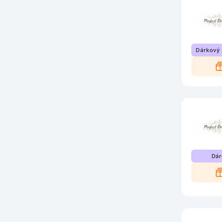
Dárkový
Dár