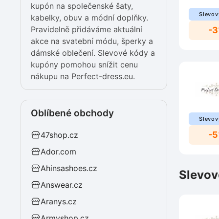
kupón na společenské šaty,
Slevov
kabelky, obuv a módní doplňky.
Pravidelně přidáváme aktuální
-
akce na svatební módu, šperky a
dámské oblečení. Slevové kódy a
kupóny pomohou snížit cenu
nákupu na Perfect-dress.eu.
Oblíbené obchody
Slevov
-
47shop.cz
Ador.com
Ahinsashoes.cz
Slevov
Answear.cz
Aranys.cz
Armyshop.cz