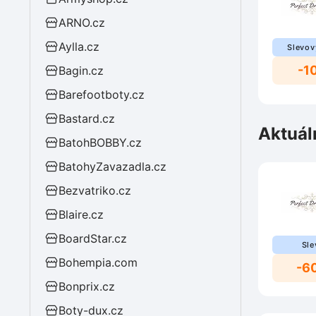
ARNO.cz
Aylla.cz
Slevov
-1
Bagin.cz
Barefootboty.cz
Bastard.cz
Aktuál
BatohBOBBY.cz
BatohyZavazadla.cz
Bezvatriko.cz
Blaire.cz
BoardStar.cz
Sle
Bohempia.com
-6
Bonprix.cz
Boty-dux.cz