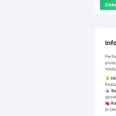
Získe
Inf
Perfe
produ
módu 
Hi
Postu
So
spodn
Ka
je ta