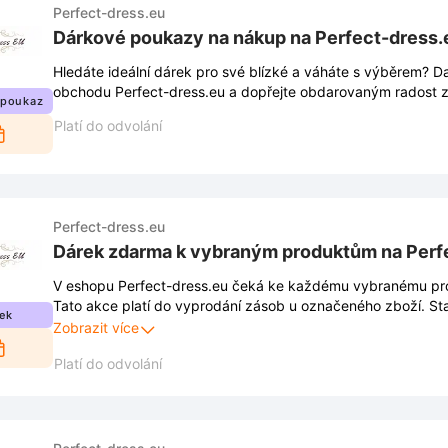
Perfect-dress.eu
Dárkové poukazy na nákup na Perfect-dress.
Hledáte ideální dárek pro své blízké a váháte s výběrem? D
obchodu Perfect-dress.eu a dopřejte obdarovaným radost z 
 poukaz
Platí do odvolání
Perfect-dress.eu
Dárek zdarma k vybraným produktům na Perf
V eshopu Perfect-dress.eu čeká ke každému vybranému pr
Tato akce platí do vyprodání zásob u označeného zboží. Sta
ek
košíku a bonus se automaticky připočte k objednávce.
Zobrazit více
Platí do odvolání