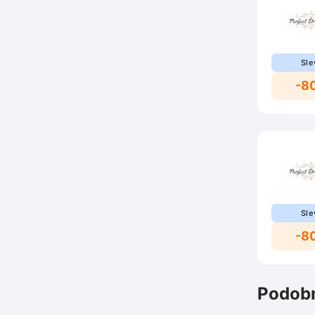
Sle
-8
Sle
-8
Podobn