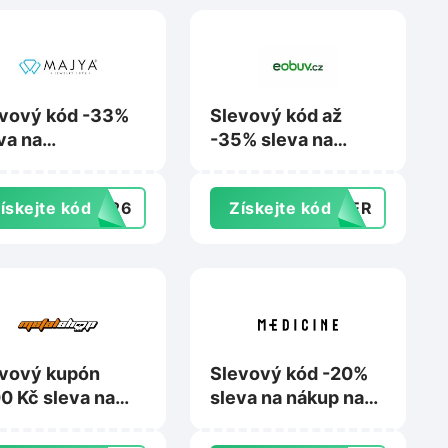
vový kód -33%
Slevový kód až
va na
-35% sleva na
levněné šperky
nákup na Eobuv.cz
Majya.cz
ískejte kód
7326
Získejte kód
MMER
vový kupón
Slevový kód -20%
0 Kč sleva na
sleva na nákup na
up nad 2 000 Kč
Wearmedicine.cz
Metalshop.cz