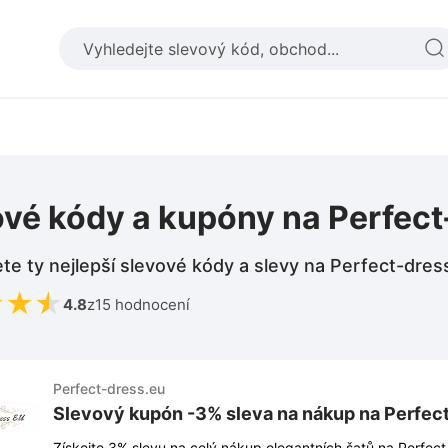
ové kódy a kupóny na Perfect
te ty nejlepší slevové kódy a slevy na Perfect-dres
★
★
★
4.8
z
15 hodnocení
Perfect-dress.eu
Slevový kupón -3% sleva na nákup na Perfec
Získejte 3% slevu na celý nákup elegantních šatů na Perfect