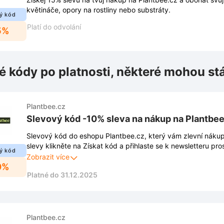
květináče, opory na rostliny nebo substráty.
ý kód
Platí do odvolání
5%
é kódy po platnosti, některé mohou st
Plantbee.cz
Slevový kód -10% sleva na nákup na Plantbee
Slevový kód do eshopu Plantbee.cz, který vám zlevní nákup
slevy klikněte na Získat kód a přihlaste se k newsletteru pro
ý kód
vyskakovacího okna. Díky tomu Vám také neuniknou žádné n
Zobrazit více
0%
exkluzivní nabídky.
Platné do 31.12.2025
Plantbee.cz