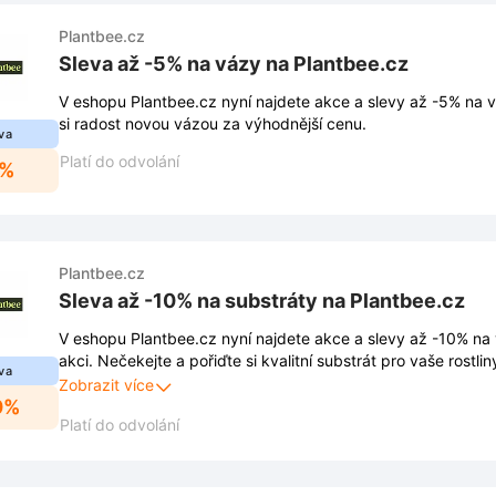
Plantbee.cz
Sleva až -5% na vázy na Plantbee.cz
V eshopu Plantbee.cz nyní najdete akce a slevy až -5% na 
si radost novou vázou za výhodnější cenu.
va
Platí do odvolání
5%
Plantbee.cz
Sleva až -10% na substráty na Plantbee.cz
V eshopu Plantbee.cz nyní najdete akce a slevy až -10% na
akci. Nečekejte a pořiďte si kvalitní substrát pro vaše rostli
va
Zobrazit více
0%
Platí do odvolání