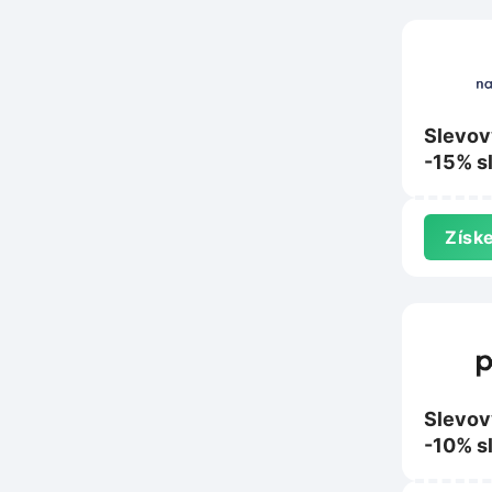
Slevov
-15% s
nákup 
Nanosp
Získe
Slevov
-10% s
nákup 