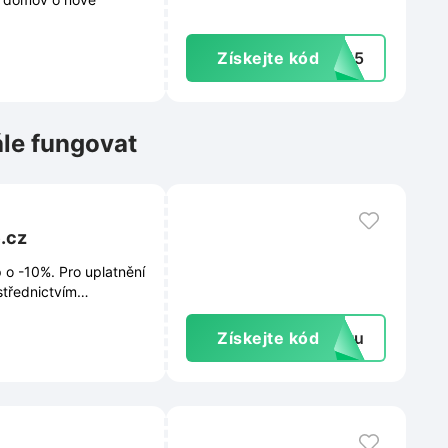
Získejte kód
TB15
ále fungovat
.cz
 o -10%. Pro uplatnění
střednictvím
ovinky, slevy ani
Získejte kód
extu