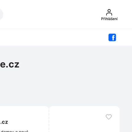
Přihlášení
e.cz
.cz
ůj domov o nové