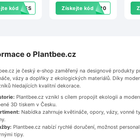
jte kód
SHES
Získejte kód
va20
Z
ormace o Plantbee.cz
bee.cz je český e-shop zaměřený na designové produkty pro
náče, vázy a doplňky z ekologických materiálů. Díky modern
níků hledajících kvalitní dekorace.
torie:
Plantbee.cz vznikl s cílem propojit ekologii a moder
ené 3D tiskem v Česku.
rtiment:
Nabídka zahrnuje květináče, opory, vázy, vonné tyč
ny.
užby:
Plantbee.cz nabízí rychlé doručení, možnost personal
nými tipy.