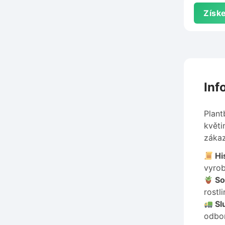
Získe
Inf
Plant
květi
zákaz
His
vyrob
So
rostli
Sl
odbor