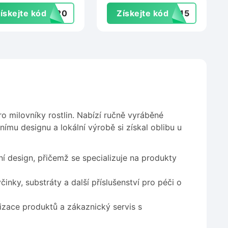
Topprosteradla.cz
ískejte kód
ST20
Získejte kód
NY15
 milovníky rostlin. Nabízí ručně vyráběné
ímu designu a lokální výrobě si získal oblibu u
ní design, přičemž se specializuje na produkty
inky, substráty a další příslušenství pro péči o
izace produktů a zákaznický servis s