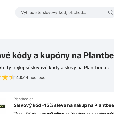
ové kódy a kupóny na Plantbe
te ty nejlepší slevové kódy a slevy na Plantbee.cz
★
★
★
4.8
z
14 hodnocení
Plantbee.cz
Slevový kód -15% sleva na nákup na Plantbee
Získej 15% slevu na tvůj nákup na Plantbee.cz a obohať sv