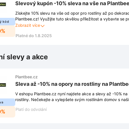
Slevový kupón -10% sleva na vše na Plantbe
Získejte 10% slevu na vše od opor pro rostliny až po dekora
Plantbee.cz! Využijte tuto skvělou příležitost a vybavte se p
ý kód
zkrášlení vašeho domova za výhodnější cenu.
Zobrazit více
0%
Platné do 1.8.2025
ní slevy a akce
Plantbee.cz
Sleva až -10% na opory na rostliny na Plantbe
V eshopu Plantbee.cz nyní najdete akce a slevy až -10% na
rostliny. Nečekejte a vylepšete svým rostlinám domov s naši
va
Platí do odvolání
0%