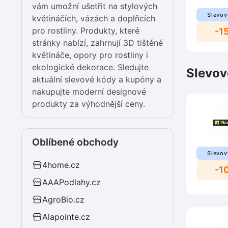
vám umožní ušetřit na stylových
Slevov
květináčích, vázách a doplňcích
pro rostliny. Produkty, které
-1
stránky nabízí, zahrnují 3D tištěné
květináče, opory pro rostliny i
ekologické dekorace. Sledujte
Slevov
aktuální slevové kódy a kupóny a
nakupujte moderní designové
produkty za výhodnější ceny.
Oblíbené obchody
Slevov
4home.cz
-1
AAAPodlahy.cz
AgroBio.cz
Alapointe.cz