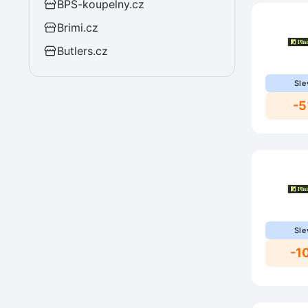
BPS-koupelny.cz
Brimi.cz
Butlers.cz
Sle
-
Sle
-1