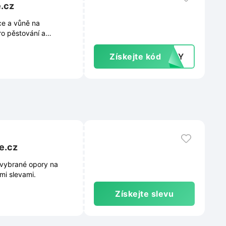
e.cz
ce a vůně na
ro pěstování a
Získejte kód
1CCY
e.cz
 vybrané opory na
mi slevami.
Získejte slevu