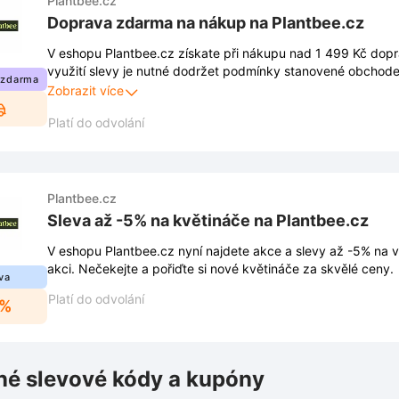
Plantbee.cz
Doprava zdarma na nákup na Plantbee.cz
V eshopu Plantbee.cz získate při nákupu nad 1 499 Kč dop
využití slevy je nutné dodržet podmínky stanovené obchod
 zdarma
jsou zveřejněny na webových stránkách obchodu a mohou s
Zobrazit více
Platí do odvolání
Plantbee.cz
Sleva až -5% na květináče na Plantbee.cz
V eshopu Plantbee.cz nyní najdete akce a slevy až -5% na 
akci. Nečekejte a pořiďte si nové květináče za skvělé ceny.
va
Platí do odvolání
5%
é slevové kódy a kupóny