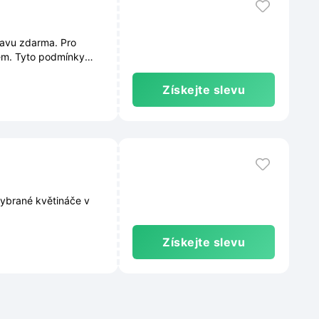
ravu zdarma. Pro
em. Tyto podmínky
e průběžně měnit.
Získejte slevu
vybrané květináče v
Získejte slevu