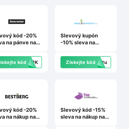
vový kód -20%
Slevový kupón
va na pánve na
-10% sleva na
scoma.cz
nákup na
Smdledzarovky.cz
ískejte kód
F3PK
Získejte kód
extu
vový kód -20%
Slevový kód -15%
va na nákup na
sleva na nákup nad
tberg.cz
799 Kč na