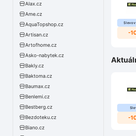
Alax.cz
Ame.cz
Slevov
AquaTopshop.cz
-1
Artisan.cz
Artofhome.cz
Asko-nabytek.cz
Aktuál
Bakly.cz
Baktoma.cz
Baumax.cz
Benlemi.cz
Bestberg.cz
Sle
Bezdoteku.cz
-1
Biano.cz