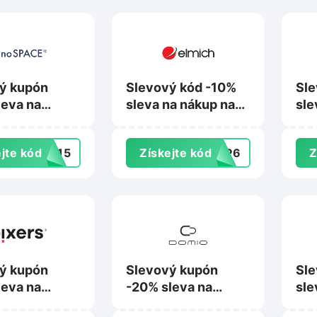
ý kupón
Slevový kód -10%
Sle
leva na
sleva na nákup na
sle
na
Elmich.cz
Te
ace.cz
jte kód
9015
Získejte kód
0EP6
Z
ý kupón
Slevový kupón
Sle
leva na
-20% sleva na
sle
na Pixers.cz
nákup na Domio.cz
Bes