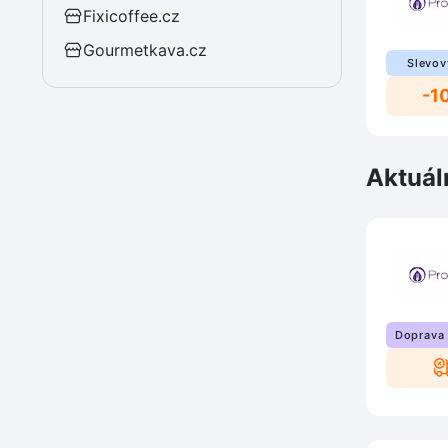
Fixicoffee.cz
Gourmetkava.cz
Slevov
-1
Aktuál
Doprava