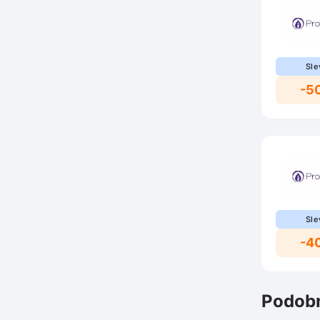
Sle
-5
Sle
-4
Podobn