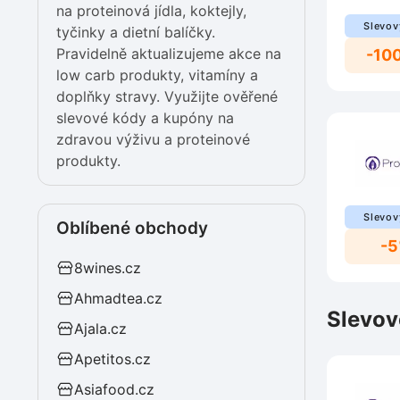
na proteinová jídla, koktejly,
Slevov
tyčinky a dietní balíčky.
Pravidelně aktualizujeme akce na
-10
low carb produkty, vitamíny a
doplňky stravy. Využijte ověřené
slevové kódy a kupóny na
zdravou výživu a proteinové
produkty.
Slevov
Oblíbené obchody
-
8wines.cz
Ahmadtea.cz
Slevov
Ajala.cz
Apetitos.cz
Asiafood.cz