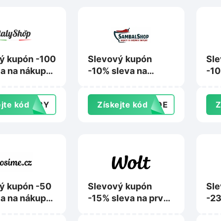
ý kupón -100
Slevový kupón
Sle
va na nákup
-10% sleva na
-10
000 Kč na
nákup na
nák
hop.cz
Sambalshop.cz
Sve
jte kód
TERY
Získejte kód
ANQE
Z
ý kupón -50
Slevový kupón
Sle
va na nákup
-15% sleva na první
-23
0 Kč na
objednávku z
nák