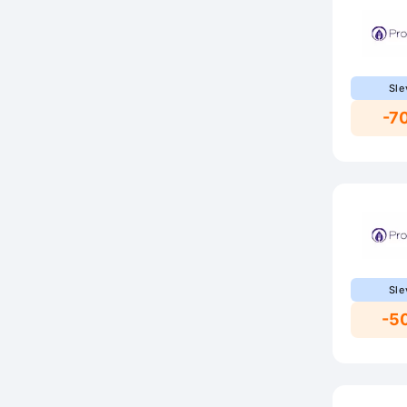
Sle
-7
Sle
-5