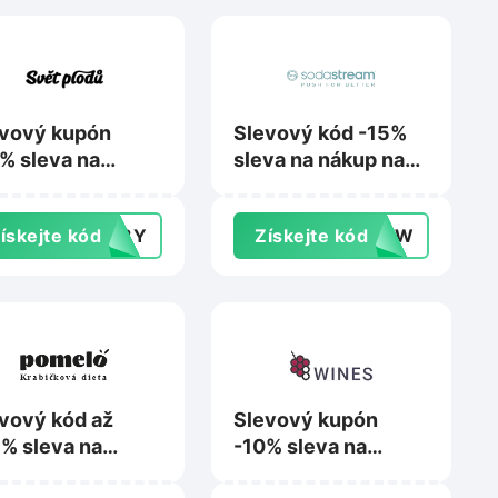
vový kupón
Slevový kód -15%
% sleva na
sleva na nákup na
up na
Sodastream.cz
tplodu.cz
ískejte kód
148Y
Získejte kód
0DYW
vový kód až
Slevový kupón
% sleva na
-10% sleva na
up na
nákup na 8wines.cz