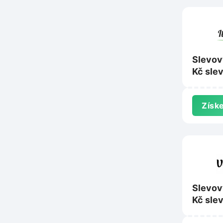
Slevov
Kč sle
nad 1 
ItalyS
Získe
Slevov
Kč sle
nad 60