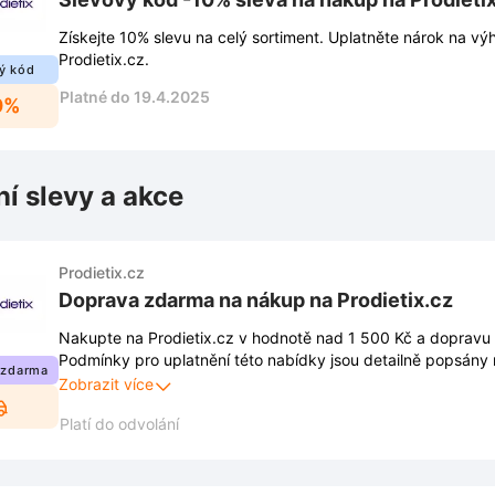
Získejte 10% slevu na celý sortiment. Uplatněte nárok na vý
Prodietix.cz.
ý kód
Platné do 19.4.2025
0%
ní slevy a akce
Prodietix.cz
Doprava zdarma na nákup na Prodietix.cz
Nakupte na Prodietix.cz v hodnotě nad 1 500 Kč a dopravu
Podmínky pro uplatnění této nabídky jsou detailně popsán
 zdarma
stránkách obchodu. Doporučuje se s nimi seznámit, jelikož 
Zobrazit více
Platí do odvolání