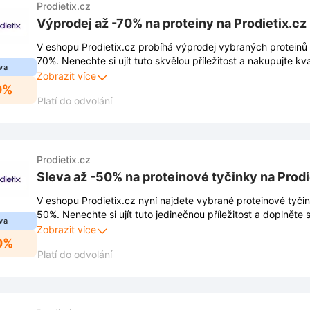
Prodietix.cz
Výprodej až -70% na proteiny na Prodietix.cz
V eshopu Prodietix.cz probíhá výprodej vybraných proteinů 
70%. Nenechte si ujít tuto skvělou příležitost a nakupujte kva
va
výhodné ceny.
Zobrazit více
0%
Platí do odvolání
Prodietix.cz
Sleva až -50% na proteinové tyčinky na Prodi
V eshopu Prodietix.cz nyní najdete vybrané proteinové tyčin
50%. Nenechte si ujít tuto jedinečnou příležitost a doplněte 
va
oblíbených pochoutek za skvělé ceny.
Zobrazit více
0%
Platí do odvolání