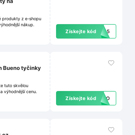
ty na
né produkty z e-shopu
 výhodnější nákup.
Získejte kód
EN15
n Bueno tyčinky
te tuto skvělou
za výhodnější cenu.
Získejte kód
UENO
x.cz