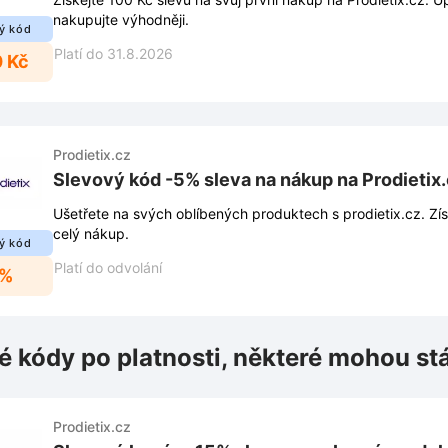
nakupujte výhodněji.
ý kód
Platí do 31.8.2026
0 Kč
Prodietix.cz
Slevový kód -5% sleva na nákup na Prodietix
Ušetřete na svých oblíbených produktech s prodietix.cz. Zís
celý nákup.
ý kód
Platí do odvolání
5%
é kódy po platnosti, některé mohou st
Prodietix.cz