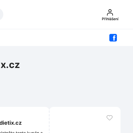
Přihlášení
ix.cz
dietix.cz
platněte tento kupón a