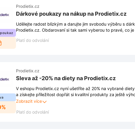
Prodietix.cz
Dárkové poukazy na nákup na Prodietix.cz
Udělejte radost blízkým a darujte jim svobodu výběru s d
Prodietix.cz. Obdarovaní si tak sami vyberou to pravé, co je 
 poukaz
Platí do odvolání
Prodietix.cz
Sleva až -20% na diety na Prodietix.cz
V eshopu Prodietix.cz nyní ušetříte až 20% na vybrané diety
a získejte příležitost dopřát si kvalitní produkty za ještě výh
va
Zobrazit více
0%
Platí do odvolání