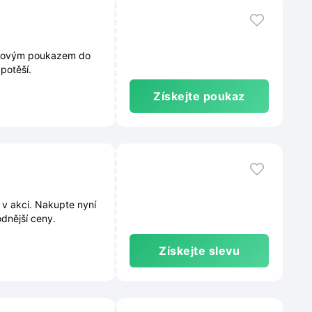
árkovým poukazem do
potěší.
Získejte poukaz
 v akci. Nakupte nyní
odnější ceny.
Získejte slevu