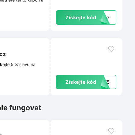
Získejte kód
dkaz
.cz
kejte 5 % slevu na
Získejte kód
XCZ5
ále fungovat