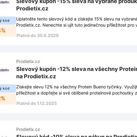
Slevový kupón -15% sleva na vybrané produk
Prodietix.cz
Uplatněte tento slevový kód a získejte 15% slevu na vybra
ý kód
Prodietix.cz. Nenechte si ujít tuto jedinečnou příležitost pro
5%
Platné do 30.6.2026
Prodietix.cz
Slevový kupón -12% sleva na všechny Protei
na Prodietix.cz
Získejte slevu 12% na všechny Protein Bueno tyčinky. Využij
ý kód
příležitost a dopřejte si své oblíbené proteinové pochoutky 
2%
Platné do 1.12.2025
Prodietix.cz
Slevový kód -10% sleva na nákup na Prodieti