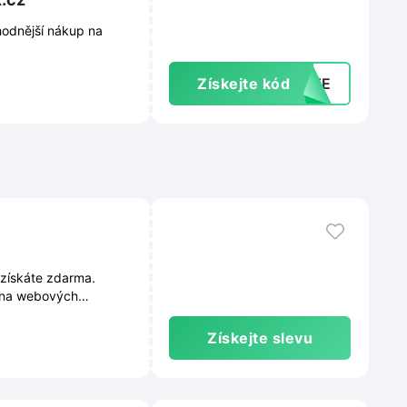
hodnější nákup na
Získejte kód
9GTE
 získáte zdarma.
y na webových
se mohou měnit.
Získejte slevu