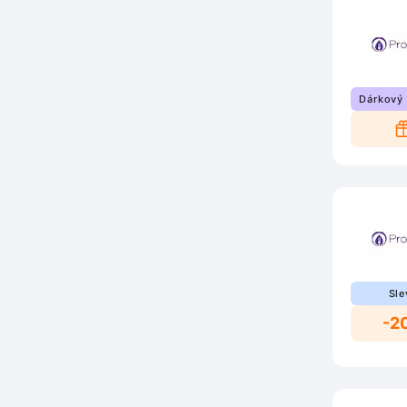
Dárkový
Sle
-2