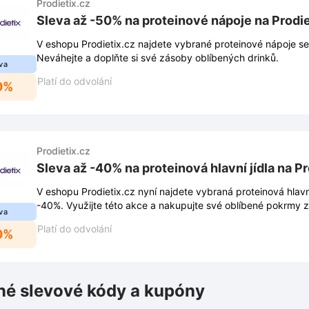
Prodietix.cz
Sleva až -50% na proteinové nápoje na Prodie
V eshopu Prodietix.cz najdete vybrané proteinové nápoje s
Neváhejte a doplňte si své zásoby oblíbených drinků.
va
Platí do odvolání
0%
Prodietix.cz
Sleva až -40% na proteinová hlavní jídla na Pr
V eshopu Prodietix.cz nyní najdete vybraná proteinová hlavní
-40%. Využijte této akce a nakupujte své oblíbené pokrmy z
va
Platí do odvolání
0%
é slevové kódy a kupóny