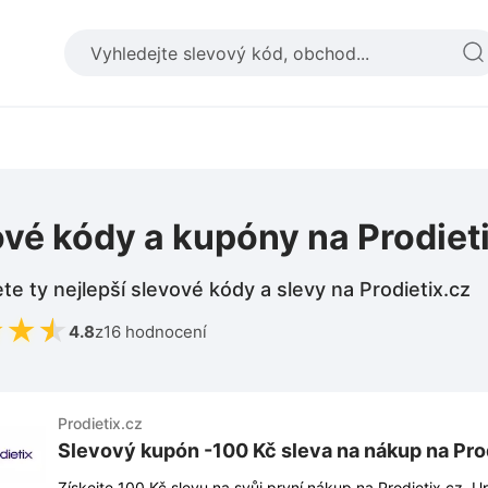
vé kódy a kupóny na Prodiet
te ty nejlepší slevové kódy a slevy na Prodietix.cz
★
★
★
4.8
z
16 hodnocení
Prodietix.cz
Slevový kupón -100 Kč sleva na nákup na Pro
Získejte 100 Kč slevu na svůj první nákup na Prodietix.cz. U