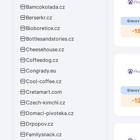
Bamcokolada.cz
Berserkr.cz
Slevov
Bioboretice.cz
-1
Bottlesandstories.cz
Cheesehouse.cz
Coffeedog.cz
Congrady.eu
Cool-coffee.cz
Slevov
Cretamart.com
-1
Czech-kimchi.cz
Domaci-pivoteka.cz
Drpopov.cz
Familysnack.cz