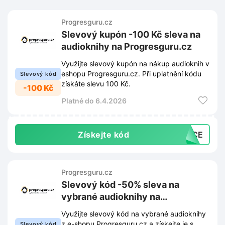
Progresguru.cz
Slevový kupón -100 Kč sleva na
audioknihy na Progresguru.cz
Využijte slevový kupón na nákup audioknih v
eshopu Progresguru.cz. Při uplatnění kódu
Slevový kód
získáte slevu 100 Kč.
-100 Kč
Platné do 6.4.2026
Získejte kód
NOCE
Progresguru.cz
Slevový kód -50% sleva na
vybrané audioknihy na
Progresguru.cz
Využijte slevový kód na vybrané audioknihy
z e-shopu Progresguru.cz a získejte je s
Slevový kód