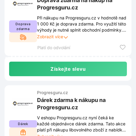
Doprava zdarma na nákup na
Progresguru.cz
Při nákupu na Progresguru.cz v hodnotě nad
1 000 Kč je doprava zdarma. Pro využití této
Doprava
zdarma
výhody je nutné splnit obchodní podmínky.
Kompletní pravidla jsou dostupná na
Zobrazit více
webových stránkách a podléhají průběžným
Platí do odvolání
změnám.
Získejte slevu
Progresguru.cz
Dárek zdarma k nákupu na
Progresguru.cz
V eshopu Progresguru.cz nyní čeká ke
každé objednávce dárek zdarma. Tato akce
Dárek
platí při nákupu libovolného zboží z nabídky.
Stačí dokončit objednávku a vybraný bonus