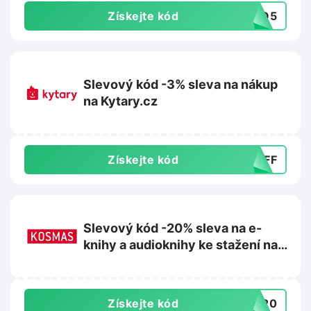
Získejte kód
STO5
Slevový kód -3% sleva na nákup
na Kytary.cz
Získejte kód
_AFF
Slevový kód -20% sleva na e-
knihy a audioknihy ke stažení na
KOSMAS.cz
Získejte kód
UJ20