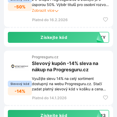
úsporou 50%. Výběr titulů pro osobní rozvoj
-50%
a vzdělávání nyní pořídíte za poloviční cenu.
Zobrazit více
Platné do 16.2.2026
Získejte kód
OZKY
Progresguru.cz
Slevový kupón -14% sleva na
nákup na Progresguru.cz
Využijte slevu 14% na celý sortiment
dostupný na webu Progresguru.cz. Stačí
Slevový kód
zadat platný slevový kód v košíku a cena
-14%
objednávky se okamžitě sníží.
Platné do 14.1.2026
Získejte kód
NB13