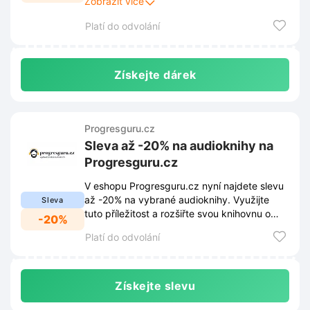
Zobrazit více
automaticky putuje do balíčku.
Platí do odvolání
Získejte dárek
Progresguru.cz
Sleva až -20% na audioknihy na
Progresguru.cz
V eshopu Progresguru.cz nyní najdete slevu
až -20% na vybrané audioknihy. Využijte
Sleva
tuto příležitost a rozšiřte svou knihovnu o
-20%
nové tituly za výhodnější ceny.
Platí do odvolání
Získejte slevu