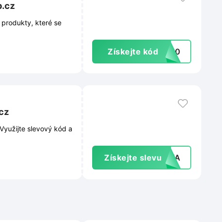
p.cz
 produkty, které se
Získejte kód
YN10
cz
Využijte slevový kód a
Získejte slevu
RAVA