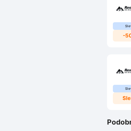
Sle
-5
Sle
Sl
Podobn