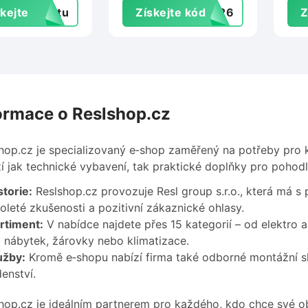
kejte
extu
Získejte kód
GY26
Z
Pneumatiky.cz
levu
ormace o Reslshop.cz
hop.cz je specializovaný e‑shop zaměřený na potřeby pro 
í jak technické vybavení, tak praktické doplňky pro pohod
torie:
Reslshop.cz provozuje Resl group s.r.o., která má 
oleté zkušenosti a pozitivní zákaznické ohlasy.
rtiment:
V nabídce najdete přes 15 kategorií – od elektro 
 nábytek, žárovky nebo klimatizace.
užby:
Kromě e‑shopu nabízí firma také odborné montážní s
enství.
hop.cz je ideálním partnerem pro každého, kdo chce své ob