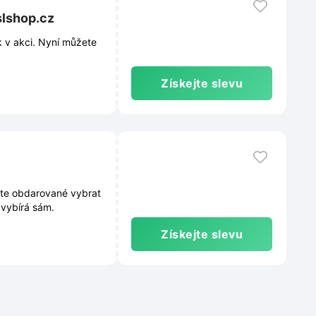
slshop.cz
 v akci. Nyní můžete
Získejte slevu
te obdarované vybrat
d vybírá sám.
Získejte slevu