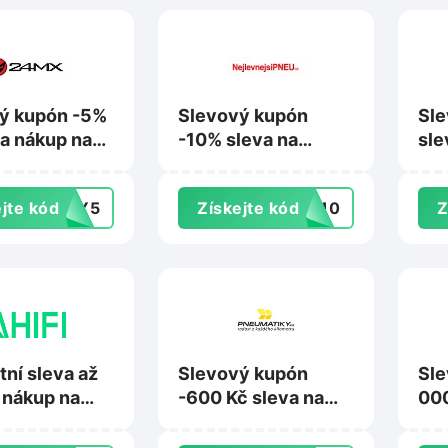
ý kupón -5%
Slevový kupón
Sle
na nákup na
-10% sleva na
sle
com
vybrané
Msp
pneumatiky na
jte kód
ONY5
Získejte kód
EU10
Z
Nejlevnejsipneu.cz
tní sleva až
Slevový kupón
Sle
 nákup na
-600 Kč sleva na
000
z
vybrané
obj
pneumatiky na
Dri