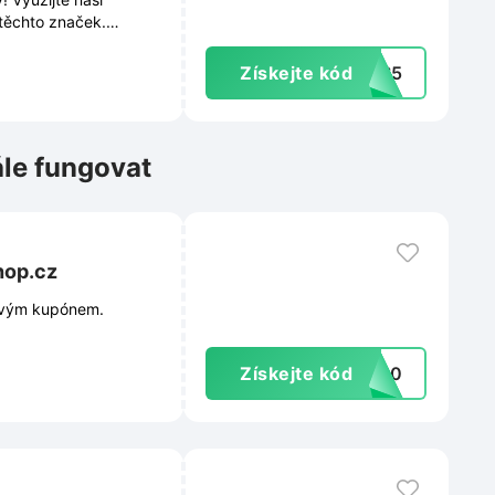
 těchto značek.
Získejte kód
ERS5
ále fungovat
hop.cz
vovým kupónem.
Získejte kód
VA10