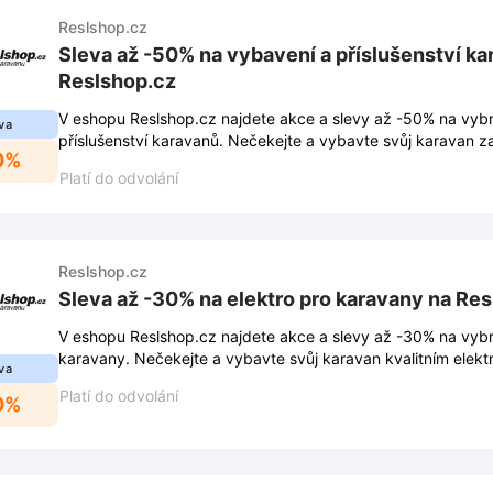
Reslshop.cz
Sleva až -50% na vybavení a příslušenství ka
Reslshop.cz
V eshopu Reslshop.cz najdete akce a slevy až -50% na vyb
va
příslušenství karavanů. Nečekejte a vybavte svůj karavan z
0%
Platí do odvolání
Reslshop.cz
Sleva až -30% na elektro pro karavany na Re
V eshopu Reslshop.cz najdete akce a slevy až -30% na vybr
karavany. Nečekejte a vybavte svůj karavan kvalitním elekt
va
Platí do odvolání
0%