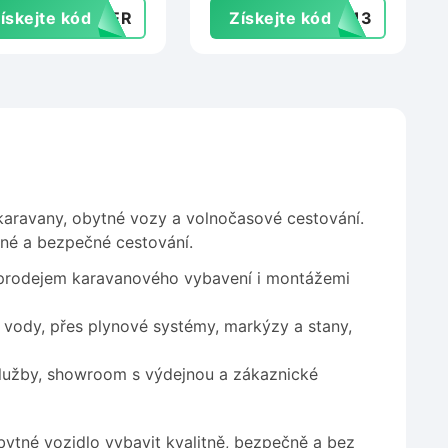
ískejte kód
UPER
Získejte kód
ob13
motoru vozidla na
Bezkarbonu.cz
karavany, obytné vozy a volnočasové cestování.
lné a bezpečné cestování.
s prodejem karavanového vybavení i montážemi
a vody, přes plynové systémy, markýzy a stany,
lužby, showroom s výdejnou a zákaznické
ytné vozidlo vybavit kvalitně, bezpečně a bez