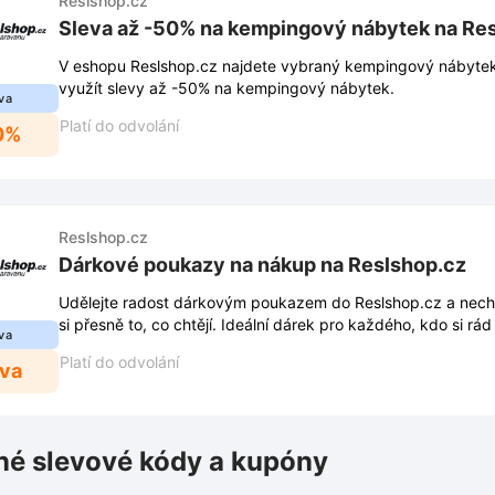
Reslshop.cz
Sleva až -50% na kempingový nábytek na Re
V eshopu Reslshop.cz najdete vybraný kempingový nábytek
využít slevy až -50% na kempingový nábytek.
va
Platí do odvolání
0%
Reslshop.cz
Dárkové poukazy na nákup na Reslshop.cz
Udělejte radost dárkovým poukazem do Reslshop.cz a nech
si přesně to, co chtějí. Ideální dárek pro každého, kdo si rá
va
Platí do odvolání
eva
é slevové kódy a kupóny