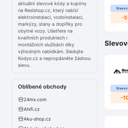
aktuální slevové kódy a kupóny
Slevov
na Reslshop.cz, který nabízí
elektroinstalaci, vodoinstalaci,
-
markýzy, stany a doplňky pro
obytné vozy. Ušetřete na
kvalitních produktech i
Slevov
montážních službách díky
výhodným nabídkám. Sledujte
Kodyo.cz a nepropásněte žádnou
slevu.
Oblíbené obchody
Slevov
-1
24mx.com
Ahifi.cz
Aku-shop.cz