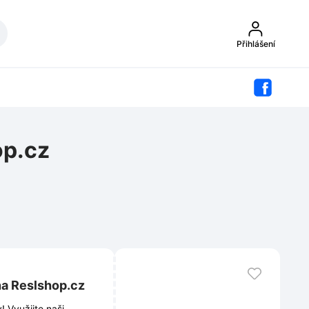
Přihlášení
op.cz
na Reslshop.cz
 Využijte naši