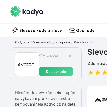
Slevové kódy a slevy
Obchody
Kodyo.cz
Slevové kódy a kupóny
Reslshop.cz
Slev
Sledovat
Zde najde
★
★
Do obchodu
Hledáte slevový kód nebo kupón
na vybavení pro karavan nebo
kempování? Na Kodyo.cz najdete