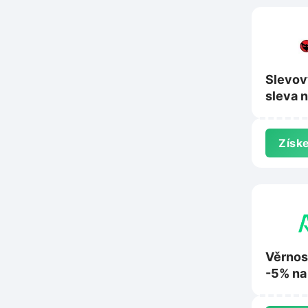
Slevov
sleva 
24mx.
Získe
Věrnos
-5% na
Ahifi.c