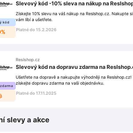
Slevový kód -10% sleva na nákup na Reslsho
Získejte 10% slevu na váš nákup na Reslshop.cz. Nakupte si
vám líbí a ušetřete.
ý kód
Platné do 15.2.2026
0%
Reslshop.cz
Slevový kód na dopravu zdarma na Reslshop.
Ušetřete na dopravě a nakupujte výhodněji na Reslshop.cz! 
získejte dopravu zdarma na vaši objednávku.
 zdarma
Platné do 17.11.2025
ní slevy a akce