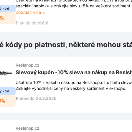
speciální nabídku a získejte slevu -5% na veškerý sortiment
ý kód
Nečekejte a nakupujte na Reslshop.cz výhodněji!
Zobrazit více
5%
Platí do odvolání
é kódy po platnosti, některé mohou st
Reslshop.cz
Slevový kupón -10% sleva na nákup na Resls
Ušetřete 10% z vašeho nákupu na Reslshop.cz s tímto sle
Získejte výhodnější ceny na veškerý sortiment v e-shopu.
ý kód
Platné do 23.3.2026
0%
Reslshop.cz