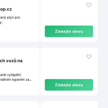
hop.cz
aný plyn pro
y.
Získejte slevu
ých vozů na
rané vytápění
alitním topením za
Získejte slevu