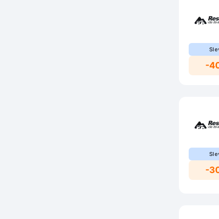
Sle
-4
Sle
-3