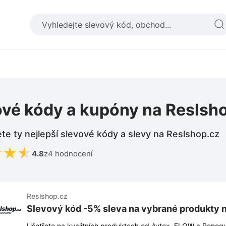
ové kódy a kupóny na Reslsh
te ty nejlepší slevové kódy a slevy na Reslshop.cz
★
★
★
4.8
z
4 hodnocení
Reslshop.cz
Slevový kód -5% sleva na vybrané produkty 
Ušetřete na kvalitních produktech od Avtex, FLOW a Renogy!