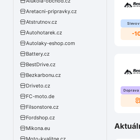
Alukola-obchod.cz
Aretacni-pripravky.cz
Atstrutnov.cz
Slevov
Autohotarek.cz
-1
Autolaky-eshop.com
Battery.cz
BestDrive.cz
Bezkarbonu.cz
Driveto.cz
Doprava
FC-moto.de
Filsonstore.cz
Fordshop.cz
Aktuál
Mikona.eu
Moto-kvalitne.cz