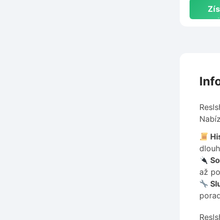
Zís
s
Inf
Resls
Nabíz
His
dlouh
So
až po
Sl
porad
Resls