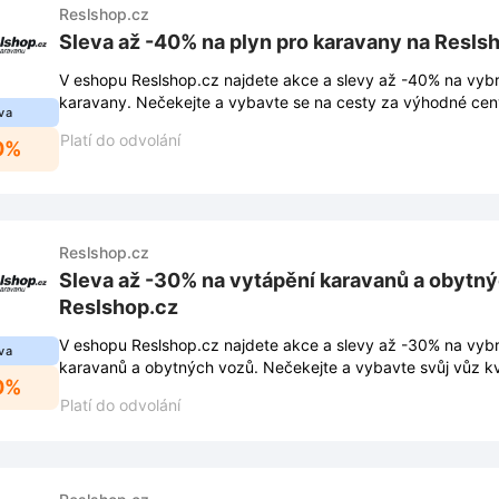
Reslshop.cz
Sleva až -40% na plyn pro karavany na Resls
V eshopu Reslshop.cz najdete akce a slevy až -40% na vybr
karavany. Nečekejte a vybavte se na cesty za výhodné cen
va
Platí do odvolání
0%
Reslshop.cz
Sleva až -30% na vytápění karavanů a obytn
Reslshop.cz
V eshopu Reslshop.cz najdete akce a slevy až -30% na vyb
va
karavanů a obytných vozů. Nečekejte a vybavte svůj vůz kv
0%
skvělé ceny.
Platí do odvolání