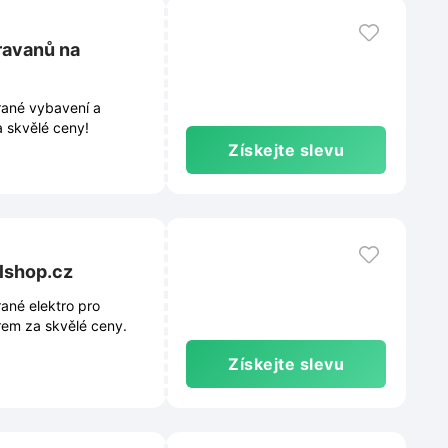
ravanů na
rané vybavení a
a skvělé ceny!
Získejte slevu
slshop.cz
ané elektro pro
rem za skvělé ceny.
Získejte slevu