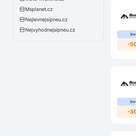
Msplanet.cz
Nejlevnejsipneu.cz
Nejvyhodnejsipneu.cz
Sle
-5
Sle
-3