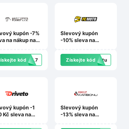
vový kupón -7%
Slevový kupón
va na nákup na
-10% sleva na
lanet.cz
nákup na FC-
moto.de
ískejte kód
FIL7
Získejte kód
extu
vový kupón -1
Slevový kupón
 Kč sleva na
-13% sleva na
ednávku na
vodíkovou
veto.cz
dekarbonizaci