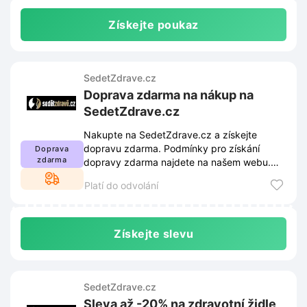
Získejte poukaz
SedetZdrave.cz
Doprava zdarma na nákup na
SedetZdrave.cz
Nakupte na SedetZdrave.cz a získejte
dopravu zdarma. Podmínky pro získání
Doprava
zdarma
dopravy zdarma najdete na našem webu.
Tyto podmínky se mohou měnit.
Platí do odvolání
Získejte slevu
SedetZdrave.cz
Sleva až -20% na zdravotní židle