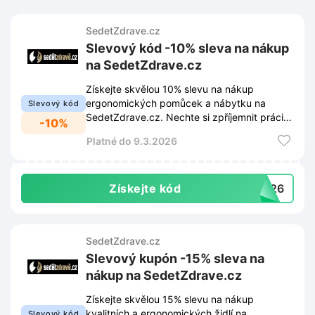
SedetZdrave.cz
Slevový kód -10% sleva na nákup
na SedetZdrave.cz
Získejte skvělou 10% slevu na nákup
ergonomických pomůcek a nábytku na
Slevový kód
SedetZdrave.cz. Nechte si zpříjemnit práci z
-10%
domova a využijte tuto akční nabídku.
Platné do 9.3.2026
Získejte kód
DZ26
SedetZdrave.cz
Slevový kupón -15% sleva na
nákup na SedetZdrave.cz
Získejte skvělou 15% slevu na nákup
kvalitních a ergonomických židlí na
Slevový kód