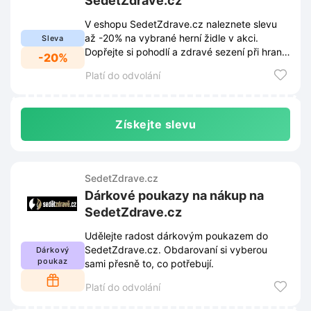
SedetZdrave.cz
V eshopu SedetZdrave.cz naleznete slevu
až -20% na vybrané herní židle v akci.
Sleva
Dopřejte si pohodlí a zdravé sezení při hraní
-20%
za skvělou cenu.
Platí do odvolání
Získejte slevu
SedetZdrave.cz
Dárkové poukazy na nákup na
SedetZdrave.cz
Udělejte radost dárkovým poukazem do
SedetZdrave.cz. Obdarovaní si vyberou
Dárkový
poukaz
sami přesně to, co potřebují.
Platí do odvolání