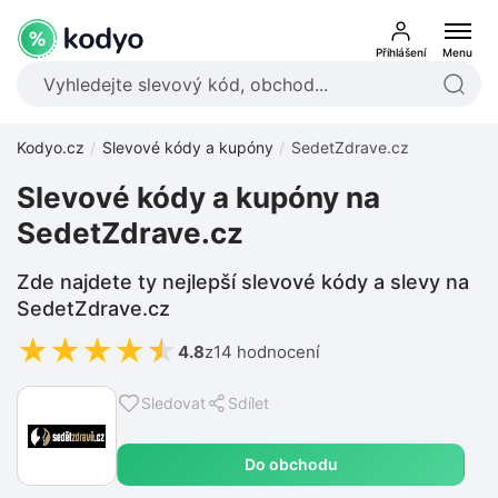
Přihlášení
Menu
Kodyo.cz
Slevové kódy a kupóny
SedetZdrave.cz
Slevové kódy a kupóny na
SedetZdrave.cz
Zde najdete ty nejlepší slevové kódy a slevy na
SedetZdrave.cz
★
★
★
★
★
4.8
z
14 hodnocení
Sledovat
Sdílet
Do obchodu