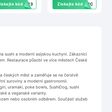
ískejte kód
NY23
Získejte kód
T3UC
na sushi a moderní asijskou kuchyni. Zákazníci
em. Restaurace působí ve více městech České
ika českých měst a zaměřuje se na čerstvě
litní suroviny a moderní gastronomii.
giri, uramaki, poke bowls, SushiDog, sushi
nské a veganské varianty.
ozem nebo osobním odběrem. Součástí služeb