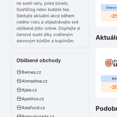
na sushi sety, poke bowls,
Slevov
SushiDog nebo bubble tea.
Sledujte aktuální akce během
-2
celého roku a objednávejte své
oblíbené jídlo online. Dopřejte si
čerstvé sushi díky ověřeným
Aktuál
slevovým kódům a kupónům.
Oblíbené obchody
8wines.cz
Sle
Ahmadtea.cz
-2
Ajala.cz
Apetitos.cz
Podobn
Asiafood.cz
Bamcokolada.cz