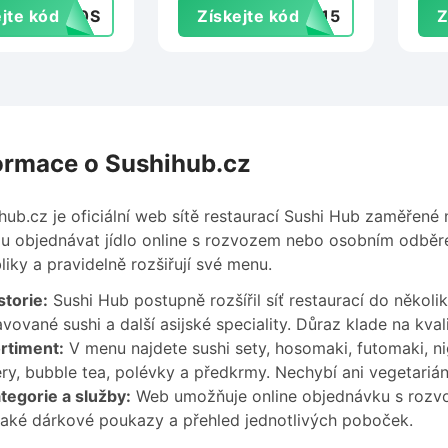
jte kód
50S
Získejte kód
AL15
Z
Wolt.com
ormace o Sushihub.cz
hub.cz je oficiální web sítě restaurací Sushi Hub zaměřené 
 objednávat jídlo online s rozvozem nebo osobním odběr
liky a pravidelně rozšiřují své menu.
storie:
Sushi Hub postupně rozšířil síť restaurací do někol
avované sushi a další asijské speciality. Důraz klade na kva
rtiment:
V menu najdete sushi sety, hosomaki, futomaki, ni
ry, bubble tea, polévky a předkrmy. Nechybí ani vegetariá
tegorie a služby:
Web umožňuje online objednávku s rozv
také dárkové poukazy a přehled jednotlivých poboček.