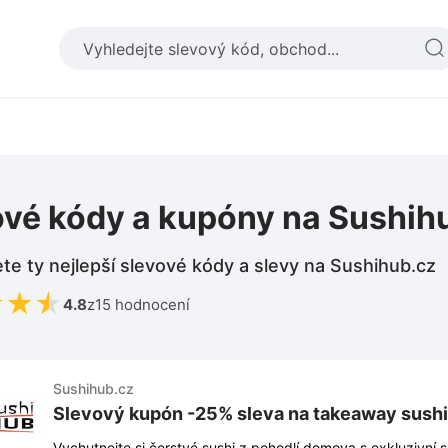
ové kódy a kupóny na Sushih
te ty nejlepší slevové kódy a slevy na Sushihub.cz
★
★
★
4.8
z
15 hodnocení
Sushihub.cz
Slevový kupón -25% sleva na takeaway sushi
Vychutnejte si čerstvé sushi z pohodlí domova s exkluzivní 