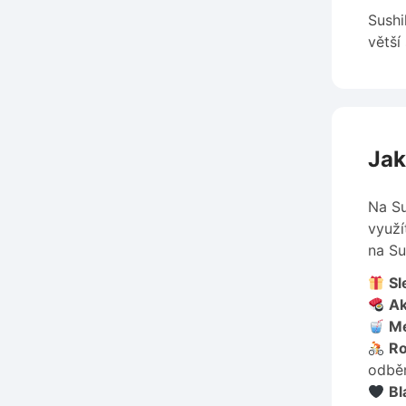
Sushi
větší
Jak
Na Su
využí
na Su
Sl
Ak
Me
Ro
odbě
Bl