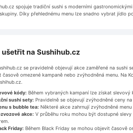
hub.cz spojuje tradiční sushi s moderními gastronomickými t
 skupiny. Díky přehlednému menu lze snadno vybrat jídlo po
 ušetřit na Sushihub.cz
shihub.cz se pravidelně objevují akce zaměřené na sushi set
t časově omezené kampaně nebo zvýhodněná menu. Na Kod
shihub.cz.
evové kódy:
Během vybraných kampaní lze získat slevový k
ční sushi sety:
Pravidelně se objevují zvýhodněné ceny na
nu s bubble tea:
Některé akce zahrnují zvýhodněné menu 
zvozové akce:
V průběhu roku mohou být dostupné slevy
rem.
ack Friday:
Během Black Friday se mohou objevit časově om