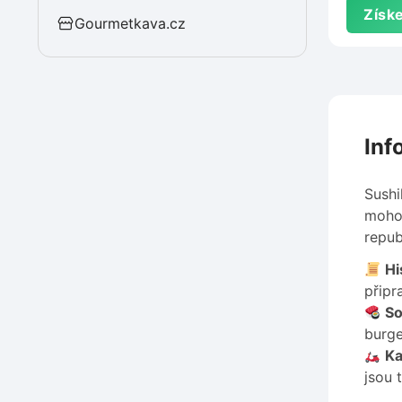
Získe
Gourmetkava.cz
Inf
Sushi
mohou
repub
Hi
připr
So
burge
Ka
jsou 