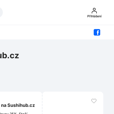
Přihlášení
ub.cz
 na Sushihub.cz
slevou 25%. Stačí