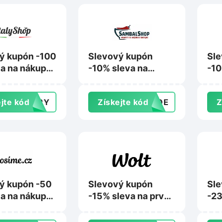
ý kupón -100
Slevový kupón
Sle
va na nákup
-10% sleva na
-10
000 Kč na
nákup na
nák
hop.cz
Sambalshop.cz
Sve
jte kód
TERY
Získejte kód
ANQE
Z
ý kupón -50
Slevový kupón
Sle
va na nákup
-15% sleva na první
-23
0 Kč na
objednávku z
nák
.cz
prodejen na
Po