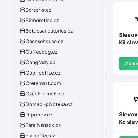
Berserkr.cz
Bioboretice.cz
Bottlesandstories.cz
Slevov
Cheesehouse.cz
Kč sle
nad 1 
Coffeedog.cz
ItalyS
Congrady.eu
Získe
Cool-coffee.cz
Cretamart.com
Czech-kimchi.cz
Domaci-pivoteka.cz
Slevov
Drpopov.cz
Kč sle
Familysnack.cz
nad 60
Fixicoffee.cz
Vosime