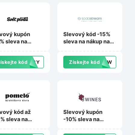
vový kupón
Slevový kód -15%
% sleva na
sleva na nákup na
up na
Sodastream.cz
tplodu.cz
ískejte kód
148Y
Získejte kód
0DYW
vový kód až
Slevový kupón
% sleva na
-10% sleva na
up na
nákup na 8wines.cz
melobox.cz