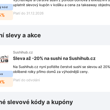
uplatnit slevový kupón v košíku a cena za takeaway objedná
ý kód
Platí do 31.12.2026
5%
ní slevy a akce
Sushihub.cz
Sleva až -20% na sushi na Sushihub.cz
Na Sushihub.cz nyní pořídíte čerstvé sushi se slevou až 20%
oblíbené rolky přímo domů za výhodnější ceny.
va
Platí do odvolání
0%
é slevové kódy a kupóny