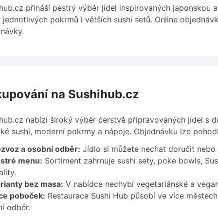
hub.cz přináší pestrý výběr jídel inspirovaných japonskou 
 jednotlivých pokrmů i větších sushi setů. Online objedn
návky.
upování na Sushihub.cz
hub.cz nabízí široký výběr čerstvě připravovaných jídel s d
cké sushi, moderní pokrmy a nápoje. Objednávku lze pohodl
zvoz a osobní odběr:
Jídlo si můžete nechat doručit neb
stré menu:
Sortiment zahrnuje sushi sety, poke bowls, Sush
lity.
rianty bez masa:
V nabídce nechybí vegetariánské a vegan
ce poboček:
Restaurace Sushi Hub působí ve více městech 
í odběr.