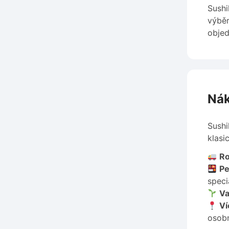
Sushi
výběr
objed
Nák
Sushi
klasi
Ro
Pe
specia
Va
Ví
osobn