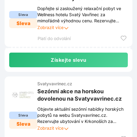
Dopřejte si zasloužený relaxační pobyt ve
Wellness hotelu Svatý Vavřinec za
Sleva
mimořádně výhodnou cenu. Rezervujte
Sleva
termín na webu Svatyvavrinec.cz a užijte si
Zobrazit více
luxusní odpočinek v Krkonoších.
Platí do odvolání
Získejte slevu
Svatyvavrinec.cz
Sezónní akce na horskou
dovolenou na Svatyvavrinec.cz
Objevte aktuální sezónní nabídky horských
pobytů na webu Svatyvavrinec.cz.
Sleva
Rezervujte ubytování v Krkonoších za
Sleva
výhodné ceny a užijte si nezapomenutelnou
Zobrazit více
dovolenou na horách.