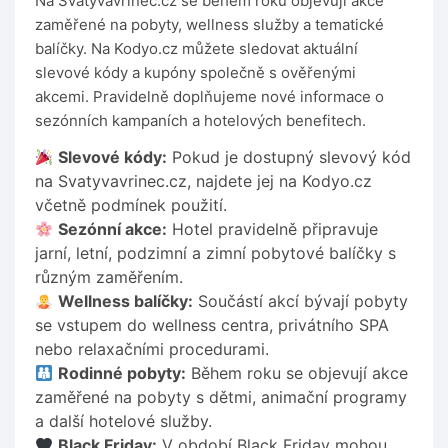
Na Svatyvavrinec.cz se během roku objevují akce
zaměřené na pobyty, wellness služby a tematické
balíčky. Na Kodyo.cz můžete sledovat aktuální
slevové kódy a kupóny společně s ověřenými
akcemi. Pravidelně doplňujeme nové informace o
sezónních kampaních a hotelových benefitech.
Slevové kódy:
Pokud je dostupný slevový kód
na Svatyvavrinec.cz, najdete jej na Kodyo.cz
včetně podmínek použití.
Sezónní akce:
Hotel pravidelně připravuje
jarní, letní, podzimní a zimní pobytové balíčky s
různým zaměřením.
Wellness balíčky:
Součástí akcí bývají pobyty
se vstupem do wellness centra, privátního SPA
nebo relaxačními procedurami.
Rodinné pobyty:
Během roku se objevují akce
zaměřené na pobyty s dětmi, animační programy
a další hotelové služby.
Black Friday:
V období Black Friday mohou