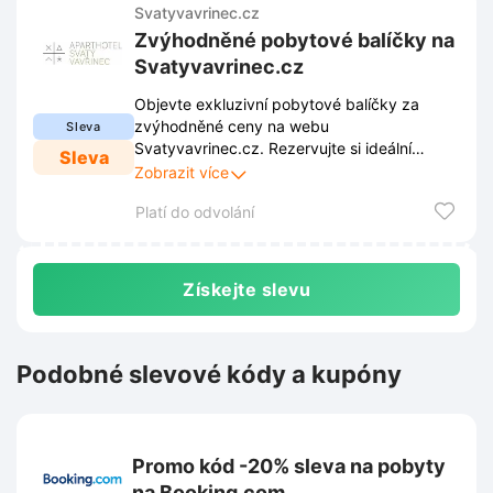
Svatyvavrinec.cz
Zvýhodněné pobytové balíčky na
Svatyvavrinec.cz
Objevte exkluzivní pobytové balíčky za
zvýhodněné ceny na webu
Sleva
Svatyvavrinec.cz. Rezervujte si ideální
Sleva
odpočinek v horách a využijte výhodných
Zobrazit více
nabídek pro nezapomenutelnou dovolenou.
Platí do odvolání
Získejte slevu
Podobné slevové kódy a kupóny
Promo kód -20% sleva na pobyty
na Booking.com