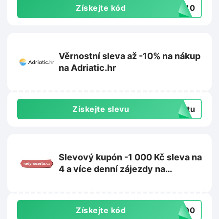
Získejte kód
ET10
Věrnostní sleva až -10% na nákup
na Adriatic.hr
Získejte slevu
extu
Slevový kupón -1 000 Kč sleva na
4 a více denní zájezdy na
Radynacestu.cz
Získejte kód
1000