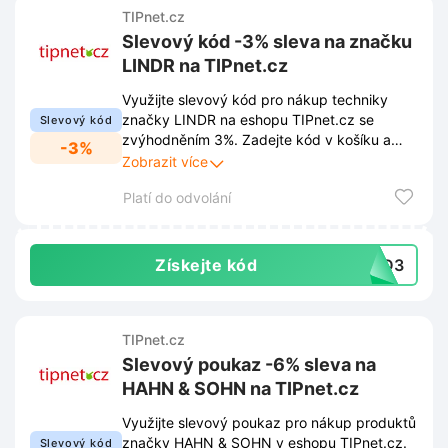
TIPnet.cz
Slevový kód -3% sleva na značku
LINDR na TIPnet.cz
Využijte slevový kód pro nákup techniky
značky LINDR na eshopu TIPnet.cz se
Slevový kód
zvýhodněním 3%. Zadejte kód v košíku a
-3%
získejte okamžitou úsporu z celkové ceny
Zobrazit více
objednávky.
Platí do odvolání
Získejte kód
IND3
TIPnet.cz
Slevový poukaz -6% sleva na
HAHN & SOHN na TIPnet.cz
Využijte slevový poukaz pro nákup produktů
značky HAHN & SOHN v eshopu TIPnet.cz.
Slevový kód