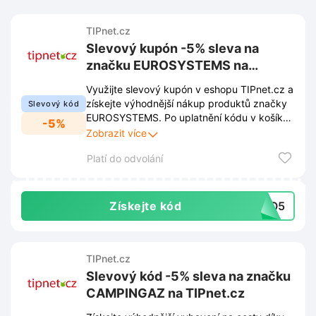
TIPnet.cz
Slevový kupón -5% sleva na
značku EUROSYSTEMS na
TIPnet.cz
Využijte slevový kupón v eshopu TIPnet.cz a
získejte výhodnější nákup produktů značky
Slevový kód
EUROSYSTEMS. Po uplatnění kódu v košíku
-5%
se cena vybraného zboží sníží o 5%.
Zobrazit více
Platí do odvolání
Získejte kód
URO5
TIPnet.cz
Slevový kód -5% sleva na značku
CAMPINGAZ na TIPnet.cz