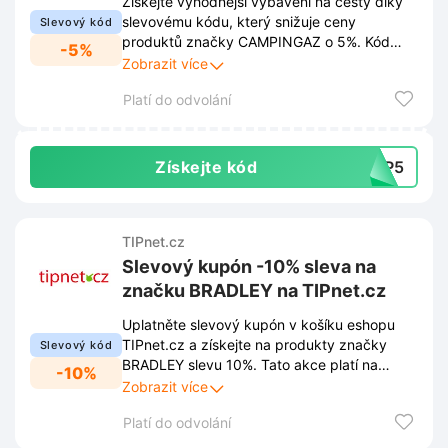
Získejte výhodnější vybavení na cesty díky
slevovému kódu, který snižuje ceny
Slevový kód
produktů značky CAMPINGAZ o 5%. Kód
-5%
stačí uplatnit v košíku eshopu TIPnet.cz a
Zobrazit více
sleva bude ihned započítána.
Platí do odvolání
Získejte kód
AMP5
TIPnet.cz
Slevový kupón -10% sleva na
značku BRADLEY na TIPnet.cz
Uplatněte slevový kupón v košíku eshopu
TIPnet.cz a získejte na produkty značky
Slevový kód
BRADLEY slevu 10%. Tato akce platí na
-10%
veškerý sortiment této značky při zadání
Zobrazit více
platného kódu.
Platí do odvolání