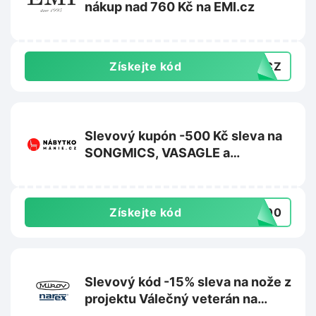
nákup nad 760 Kč na EMI.cz
Získejte kód
10CZ
Slevový kupón -500 Kč sleva na
SONGMICS, VASAGLE a
FEANDREA na Nabytkomanie.cz
Získejte kód
-500
Slevový kód -15% sleva na nože z
projektu Válečný veterán na
Mikov.cz