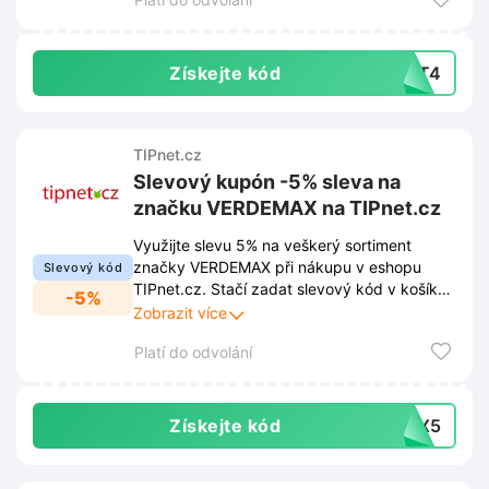
Získejte kód
BAT4
TIPnet.cz
Slevový kupón -5% sleva na
značku VERDEMAX na TIPnet.cz
Využijte slevu 5% na veškerý sortiment
značky VERDEMAX při nákupu v eshopu
Slevový kód
TIPnet.cz. Stačí zadat slevový kód v košíku
-5%
a cena vybraného zboží se okamžitě sníží.
Zobrazit více
Platí do odvolání
Získejte kód
MAX5