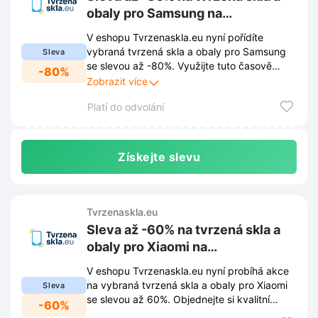
obaly pro Samsung na
Tvrzenaskla.eu
V eshopu Tvrzenaskla.eu nyní pořídíte
vybraná tvrzená skla a obaly pro Samsung
Sleva
se slevou až -80%. Využijte tuto časově
-80%
omezenou akci a zajistěte si prémiovou
Zobrazit více
ochranu pro telefon za zlomek původní ceny.
Platí do odvolání
Získejte slevu
Tvrzenaskla.eu
Sleva až -60% na tvrzená skla a
obaly pro Xiaomi na
Tvrzenaskla.eu
V eshopu Tvrzenaskla.eu nyní probíhá akce
na vybraná tvrzená skla a obaly pro Xiaomi
Sleva
se slevou až 60%. Objednejte si kvalitní
-60%
ochranu telefonu za zlomek původní ceny.