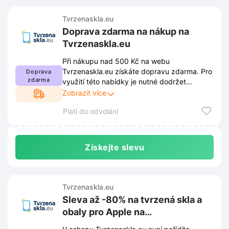
Tvrzenaskla.eu
Doprava zdarma na nákup na
Tvrzenaskla.eu
Při nákupu nad 500 Kč na webu
Tvrzenaskla.eu získáte dopravu zdarma. Pro
Doprava
zdarma
využití této nabídky je nutné dodržet
obchodní podmínky stanovené prodejcem.
Zobrazit více
Aktuální znění těchto pravidel je dostupné na
Platí do odvolání
internetových stránkách obchodu a může se
průběžně měnit.
Získejte slevu
Tvrzenaskla.eu
Sleva až -80% na tvrzená skla a
obaly pro Apple na
Tvrzenaskla.eu