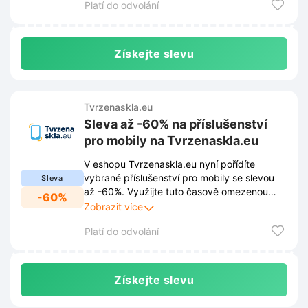
Platí do odvolání
Získejte slevu
Tvrzenaskla.eu
Sleva až -60% na příslušenství
pro mobily na Tvrzenaskla.eu
V eshopu Tvrzenaskla.eu nyní pořídíte
vybrané příslušenství pro mobily se slevou
Sleva
až -60%. Využijte tuto časově omezenou
-60%
akci a vybavte telefon za výhodnější ceny.
Zobrazit více
Platí do odvolání
Získejte slevu