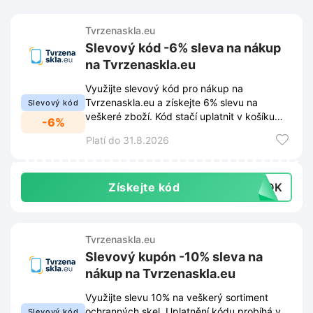
Tvrzenaskla.eu
Slevový kód -6% sleva na nákup
na Tvrzenaskla.eu
Využijte slevový kód pro nákup na
Tvrzenaskla.eu a získejte 6% slevu na
Slevový kód
veškeré zboží. Kód stačí uplatnit v košíku
-6%
před dokončením objednávky.
Platí do 31.8.2026
Získejte kód
PIDK
Tvrzenaskla.eu
Slevový kupón -10% sleva na
nákup na Tvrzenaskla.eu
Využijte slevu 10% na veškerý sortiment
ochranných skel. Uplatnění kódu probíhá v
Slevový kód