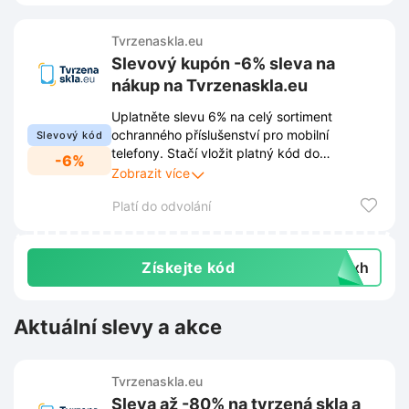
Tvrzenaskla.eu
Slevový kupón -6% sleva na
nákup na Tvrzenaskla.eu
Uplatněte slevu 6% na celý sortiment
ochranného příslušenství pro mobilní
Slevový kód
telefony. Stačí vložit platný kód do
-6%
příslušného pole v košíku na webu
Zobrazit více
Tvrzenaskla.eu.
Platí do odvolání
Získejte kód
jhxh
Aktuální slevy a akce
Tvrzenaskla.eu
Sleva až -80% na tvrzená skla a