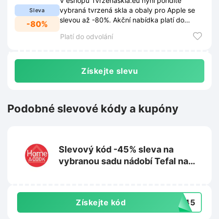
V eshopu Tvrzenaskla.eu nyní pořídíte
vybraná tvrzená skla a obaly pro Apple se
Sleva
slevou až -80%. Akční nabídka platí do
-80%
vyprodání zásob.
Platí do odvolání
Získejte slevu
Podobné slevové kódy a kupóny
Slevový kód -45% sleva na
vybranou sadu nádobí Tefal na
Homeandcook.cz
Získejte kód
AR45