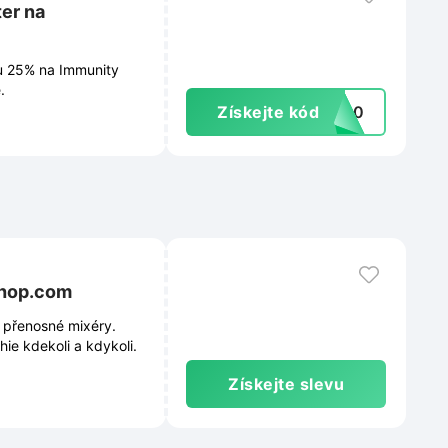
er na
vu 25% na Immunity
.
Získejte kód
EJ30
shop.com
 přenosné mixéry.
ie kdekoli a kdykoli.
Získejte slevu