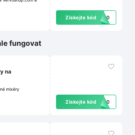
Získejte kód
RA20
ále fungovat
y na
sné mixéry
Získejte kód
RA20