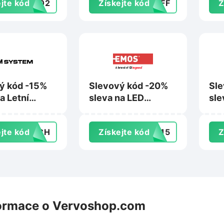
jte kód
TS02
Získejte kód
0OFF
Z
ý kód -15%
Slevový kód -20%
Sle
a Letní
sleva na LED
sle
y na
osvětlení na
sad
tem.com
Emos.cz
na
jte kód
ERCH
Získejte kód
ED15
Z
Ho
ormace o Vervoshop.com