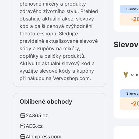
přenosné mixéry a produkty
Slevov
zdravého životního stylu. Přehled
obsahuje aktuální akce, slevový
-2
kód a další cenová zvýhodnění
tohoto e-shopu. Sledujte
pravidelně aktualizované slevové
Slevov
kódy a kupóny na mixéry,
doplňky a balíčky produktů.
Aktivujte aktuální slevový kód a
využijte slevové kódy a kupóny
při nákupu na Vervoshop.com.
Slevov
Oblíbené obchody
-2
24365.cz
AEG.cz
Aliexpress.com