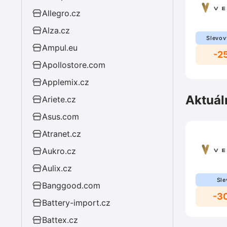
Allegro.cz
Alza.cz
Slevov
Ampul.eu
-2
Apollostore.com
Applemix.cz
Aktuál
Ariete.cz
Asus.com
Atranet.cz
Aukro.cz
Aulix.cz
Sle
Banggood.com
-3
Battery-import.cz
Battex.cz