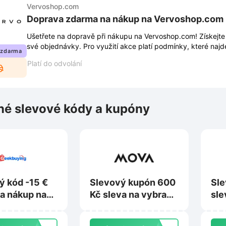
Vervoshop.com
Doprava zdarma na nákup na Vervoshop.com
Ušetřete na dopravě při nákupu na Vervoshop.com! Získejt
své objednávky. Pro využití akce platí podmínky, které naj
 zdarma
Platí do odvolání
é slevové kódy a kupóny
ý kód -15 €
Slevový kupón 600
Sle
na nákup nad
Kč sleva na vybrané
sle
na
produkty na
3 0
uying.com
Mova.tech
Kve