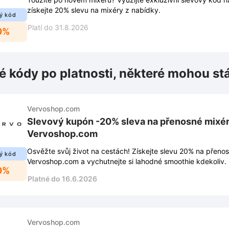
získejte 20% slevu na mixéry z nabídky.
ý kód
Platí do 31.8.2026
0%
é kódy po platnosti, některé mohou st
Vervoshop.com
Slevový kupón -20% sleva na přenosné mixér
Vervoshop.com
Osvěžte svůj život na cestách! Získejte slevu 20% na přeno
ý kód
Vervoshop.com a vychutnejte si lahodné smoothie kdekoliv.
0%
Platné do 16.6.2026
Vervoshop.com