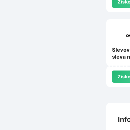
Získe
Slevov
sleva n
doplňk
Omsys
Získe
Inf