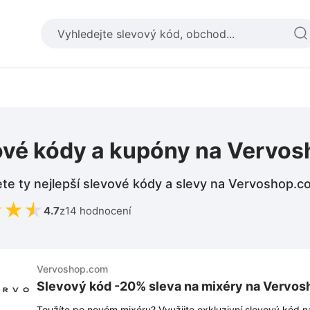
ové kódy a kupóny na Vervo
te ty nejlepší slevové kódy a slevy na Vervoshop.
★
★
★
4.7
z
14 hodnocení
Vervoshop.com
Slevový kód -20% sleva na mixéry na Vervo
Toužíte po novém mixéru? Využijte exkluzivní slevový kód 