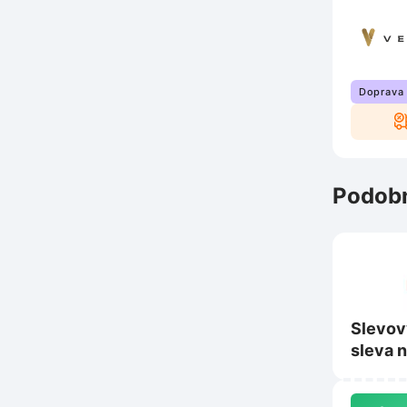
Doprava
Podobn
Slevov
sleva 
150 € 
Geekb