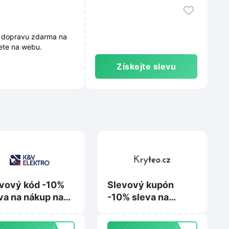
e dopravu zdarma na
dete na webu.
Získejte slevu
vový kód -10%
Slevový kupón
va na nákup nad
-10% sleva na
00 Kč na
nákup na Kryteo.cz
lektro.cz