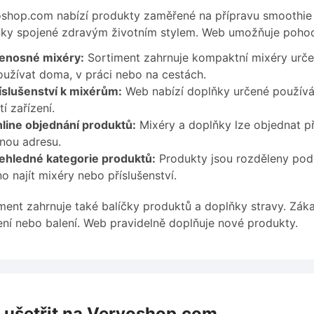
shop.com nabízí produkty zaměřené na přípravu smoothie 
ky spojené zdravým životním stylem. Web umožňuje pohodl
enosné mixéry:
Sortiment zahrnuje kompaktní mixéry urče
oužívat doma, v práci nebo na cestách.
íslušenství k mixérům:
Web nabízí doplňky určené používán
tí zařízení.
line objednání produktů:
Mixéry a doplňky lze objednat př
nou adresu.
ehledné kategorie produktů:
Produkty jsou rozděleny podl
o najít mixéry nebo příslušenství.
ment zahrnuje také balíčky produktů a doplňky stravy. Zák
ení nebo balení. Web pravidelně doplňuje nové produkty.
 ušetřit na Vervoshop.com