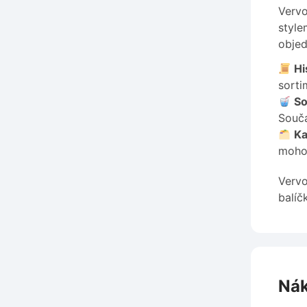
Vervo
style
objed
Hi
sorti
So
Součá
Ka
mohou
Vervo
balíč
Nák