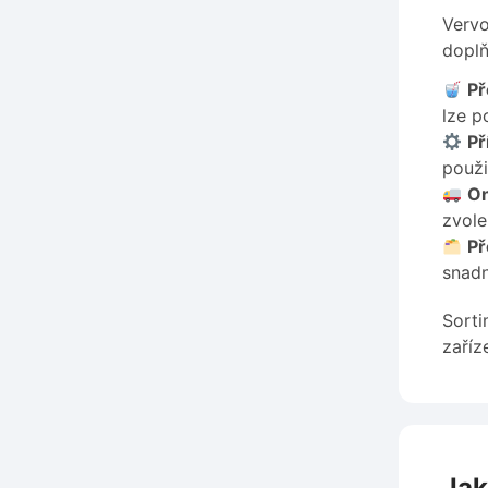
Vervo
doplň
Př
lze p
Př
použi
On
zvole
Př
snadn
Sorti
zaříz
Jak