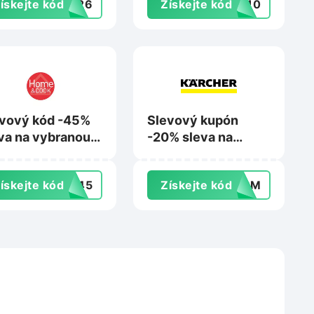
ískejte kód
0A26
Získejte kód
WS10
vový kód -45%
Slevový kupón
va na vybranou
-20% sleva na
u nádobí Tefal
nákup na Karcher.cz
ískejte kód
AR45
Získejte kód
P4PM
meandcook.cz