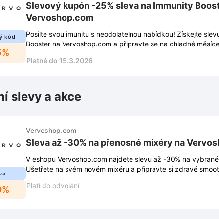
Slevový kupón -25% sleva na Immunity Boost
Vervoshop.com
Posilte svou imunitu s neodolatelnou nabídkou! Získejte sle
ý kód
Booster na Vervoshop.com a připravte se na chladné měsíce
5%
Platné do 15.3.2026
ní slevy a akce
Vervoshop.com
Sleva až -30% na přenosné mixéry na Vervo
V eshopu Vervoshop.com najdete slevu až -30% na vybrané
Ušetřete na svém novém mixéru a připravte si zdravé smooth
va
Platí do odvolání
0%