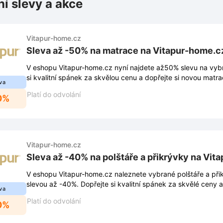
ní slevy a akce
Vitapur-home.cz
Sleva až -50% na matrace na Vitapur-home.c
V eshopu Vitapur-home.cz nyní najdete až50% slevu na vyb
si kvalitní spánek za skvělou cenu a dopřejte si novou matra
va
Platí do odvolání
0%
Vitapur-home.cz
Sleva až -40% na polštáře a přikrývky na Vit
V eshopu Vitapur-home.cz naleznete vybrané polštáře a přik
slevou až -40%. Dopřejte si kvalitní spánek za skvělé ceny a
va
Platí do odvolání
0%