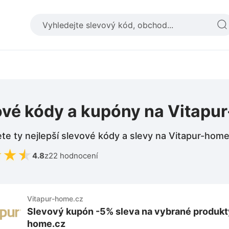
ové kódy a kupóny na Vitapu
te ty nejlepší slevové kódy a slevy na Vitapur-home
★
★
★
4.8
z
22 hodnocení
Vitapur-home.cz
Slevový kupón -5% sleva na vybrané produkty
home.cz