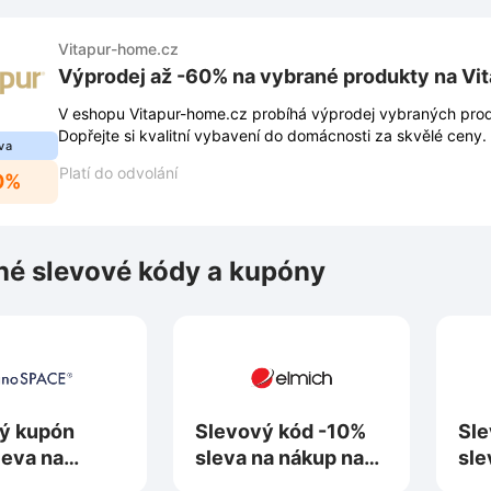
Vitapur-home.cz
Výprodej až -60% na vybrané produkty na Vi
V eshopu Vitapur-home.cz probíhá výprodej vybraných prod
Dopřejte si kvalitní vybavení do domácnosti za skvělé ceny.
va
Platí do odvolání
0%
é slevové kódy a kupóny
ý kupón
Slevový kód -10%
Sle
leva na
sleva na nákup na
sle
na
Elmich.cz
Te