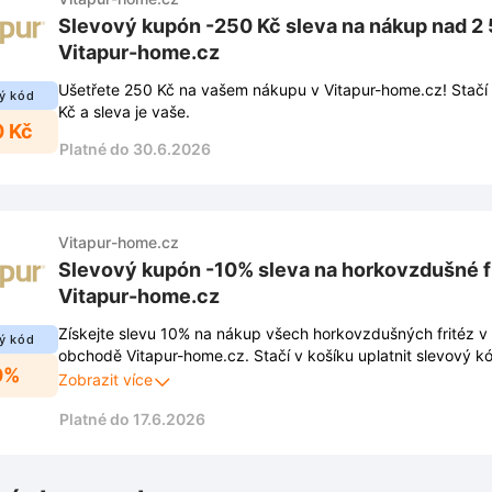
Slevový kupón -250 Kč sleva na nákup nad 2
Vitapur-home.cz
Ušetřete 250 Kč na vašem nákupu v Vitapur-home.cz! Stačí
ý kód
Kč a sleva je vaše.
0 Kč
Platné do 30.6.2026
Vitapur-home.cz
Slevový kupón -10% sleva na horkovzdušné f
Vitapur-home.cz
Získejte slevu 10% na nákup všech horkovzdušných fritéz v
ý kód
obchodě Vitapur-home.cz. Stačí v košíku uplatnit slevový kó
0%
zdravější přípravu oblíbených pokrmů za výhodnější cenu.
Zobrazit více
Platné do 17.6.2026