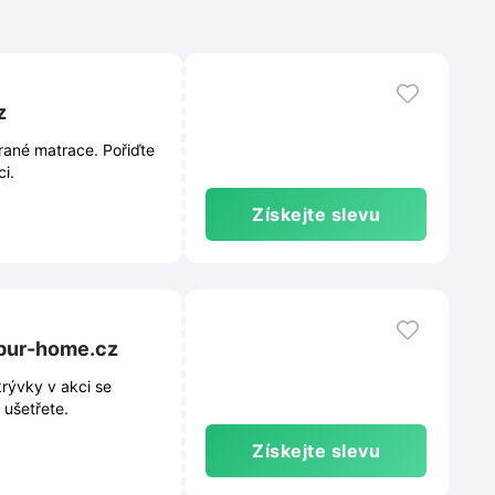
z
rané matrace. Pořiďte
ci.
Získejte slevu
apur-home.cz
rývky v akci se
 ušetřete.
Získejte slevu