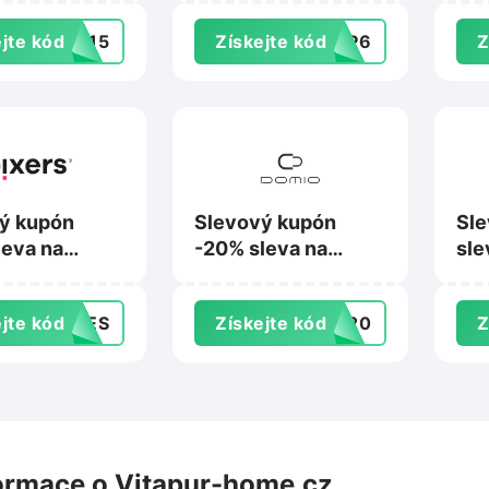
ace.cz
jte kód
9015
Získejte kód
0EP6
Z
ý kupón
Slevový kupón
Sle
leva na
-20% sleva na
sle
na Pixers.cz
nákup na Domio.cz
Bes
jte kód
SHES
Získejte kód
va20
Z
ormace o Vitapur-home.cz