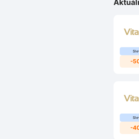
Aktuál
Sle
-5
Sle
-4