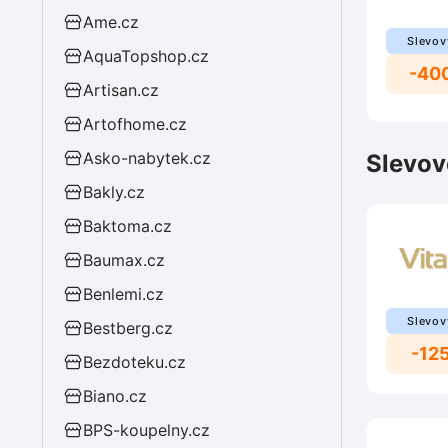
Ame.cz
Slevov
AquaTopshop.cz
-40
Artisan.cz
Artofhome.cz
Asko-nabytek.cz
Slevov
Bakly.cz
Baktoma.cz
Baumax.cz
Benlemi.cz
Slevov
Bestberg.cz
-12
Bezdoteku.cz
Biano.cz
BPS-koupelny.cz