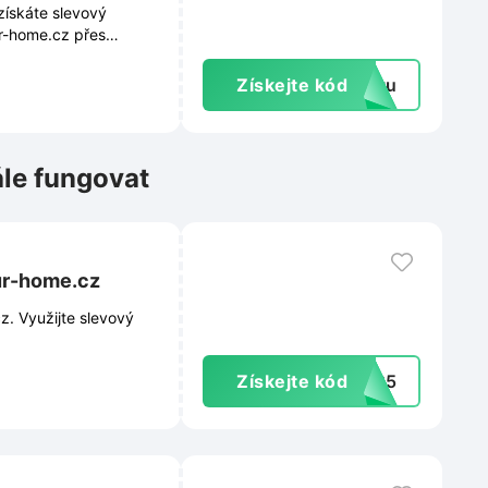
získáte slevový
r-home.cz přes
ístup k aktuálním
í e-mailové schránky.
Získejte kód
extu
ále fungovat
pur-home.cz
z. Využijte slevový
Získejte kód
A125