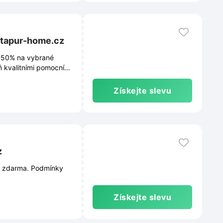
itapur-home.cz
 -50% na vybrané
ň kvalitními pomocníky
Získejte slevu
z
u zdarma. Podmínky
Získejte slevu