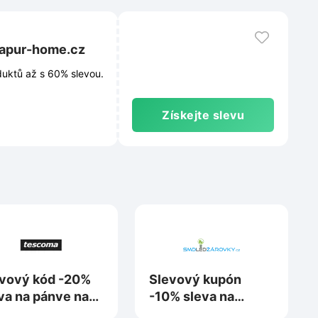
tapur-home.cz
uktů až s 60% slevou.
Získejte slevu
vový kód -20%
Slevový kupón
va na pánve na
-10% sleva na
scoma.cz
nákup na