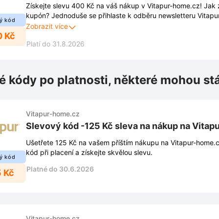
Získejte slevu 400 Kč na váš nákup v Vitapur-home.cz! Jak 
kupón? Jednoduše se přihlaste k odběru newsletteru Vitapu
ý kód
vyskakovací okno na jejich stránce. Kromě slevy získáte i př
Zobrazit více
0 Kč
novinkám, 40% slevám a exkluzivním nabídkám přímo do vaš
Platí do 31.8.2026
é kódy po platnosti, některé mohou st
Vitapur-home.cz
Slevový kód -125 Kč sleva na nákup na Vita
Ušetřete 125 Kč na vašem příštím nákupu na Vitapur-home.c
kód při placení a získejte skvělou slevu.
ý kód
Platné do 30.6.2026
5 Kč
Vitapur-home.cz