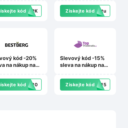
Smdledzarovky.cz
ískejte kód
F3PK
Získejte kód
extu
vový kód -20%
Slevový kód -15%
va na nákup na
sleva na nákup nad
tberg.cz
799 Kč na
Topprosteradla.cz
ískejte kód
ST20
Získejte kód
NY15