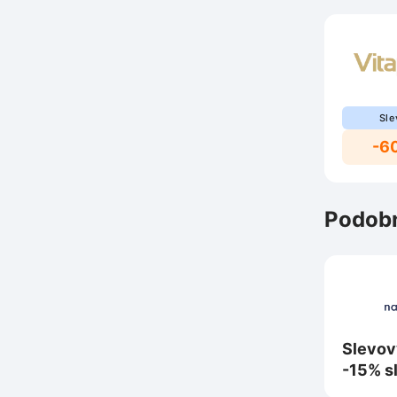
Sle
-6
Podobn
Slevov
-15% s
nákup 