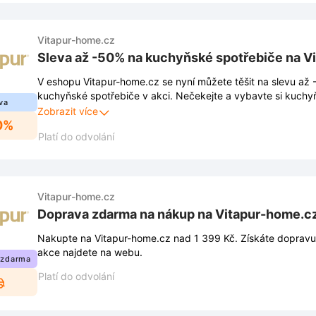
Vitapur-home.cz
Sleva až -50% na kuchyňské spotřebiče na V
V eshopu Vitapur-home.cz se nyní můžete těšit na slevu až
kuchyňské spotřebiče v akci. Nečekejte a vybavte si kuchy
va
za skvělé ceny.
Zobrazit více
0%
Platí do odvolání
Vitapur-home.cz
Doprava zdarma na nákup na Vitapur-home.c
Nakupte na Vitapur-home.cz nad 1 399 Kč. Získáte doprav
akce najdete na webu.
 zdarma
Platí do odvolání