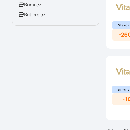
Brimi.cz
Butlers.cz
Slevov
-25
Slevov
-1