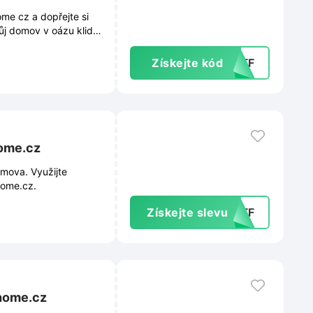
me cz a dopřejte si
vůj domov v oázu klidu
Získejte kód
5OFF
home.cz
omova. Využijte
home.cz.
Získejte slevu
YOFF
-home.cz