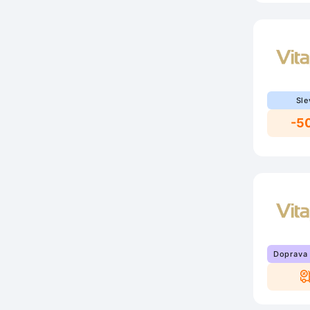
Sle
-5
Doprava