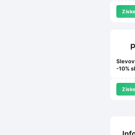
Nanosp
Získe
Slevov
-10% s
nákup 
Získe
Inf