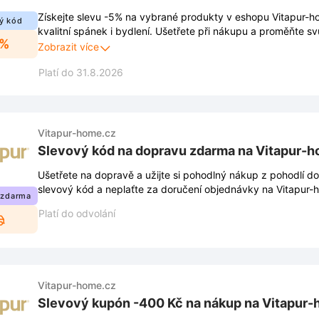
Získejte slevu -5% na vybrané produkty v eshopu Vitapur-ho
ý kód
kvalitní spánek i bydlení. Ušetřete při nákupu a proměňte s
5%
a pohody.
Zobrazit více
Platí do 31.8.2026
Vitapur-home.cz
Slevový kód na dopravu zdarma na Vitapur-
Ušetřete na dopravě a užijte si pohodlný nákup z pohodlí d
slevový kód a neplaťte za doručení objednávky na Vitapur-
 zdarma
Platí do odvolání
Vitapur-home.cz
Slevový kupón -400 Kč na nákup na Vitapur