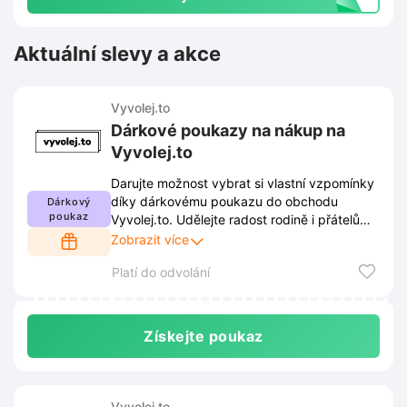
Aktuální slevy a akce
Vyvolej.to
Dárkové poukazy na nákup na
Vyvolej.to
Darujte možnost vybrat si vlastní vzpomínky
díky dárkovému poukazu do obchodu
Dárkový
poukaz
Vyvolej.to. Udělejte radost rodině i přátelům
svobodou volby mezi kvalitními
Zobrazit více
fotoprodukty.
Platí do odvolání
Získejte poukaz
Vyvolej.to