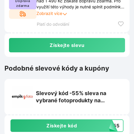
nad 1 490 Kč získáte dopravu zdarma. Pro
Doprava
zdarma
využití této výhody je nutné splnit podmínky
stanovené prodejcem. Kompletní znění
Zobrazit více
těchto pravidel je dostupné na webových
Platí do odvolání
stránkách obchodu a podléhá průběžným
změnám.
Získejte slevu
Podobné slevové kódy a kupóny
Slevový kód -55% sleva na
vybrané fotoprodukty na
Empikfoto.cz
Získejte kód
MM55