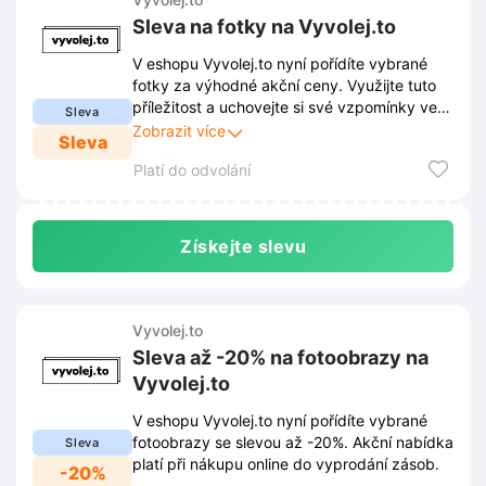
Sleva na fotky na Vyvolej.to
V eshopu Vyvolej.to nyní pořídíte vybrané
fotky za výhodné akční ceny. Využijte tuto
příležitost a uchovejte si své vzpomínky ve
Sleva
fyzické podobě s výraznou slevou.
Zobrazit více
Sleva
Platí do odvolání
Získejte slevu
Vyvolej.to
Sleva až -20% na fotoobrazy na
Vyvolej.to
V eshopu Vyvolej.to nyní pořídíte vybrané
fotoobrazy se slevou až -20%. Akční nabídka
Sleva
platí při nákupu online do vyprodání zásob.
-20%