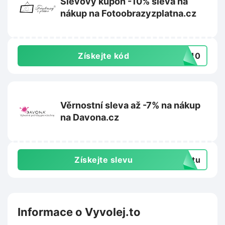
Slevový kupón -10% sleva na
nákup na Fotoobrazyzplatna.cz
Získejte kód
AL10
Věrnostní sleva až -7% na nákup
na Davona.cz
Získejte slevu
extu
Informace o Vyvolej.to