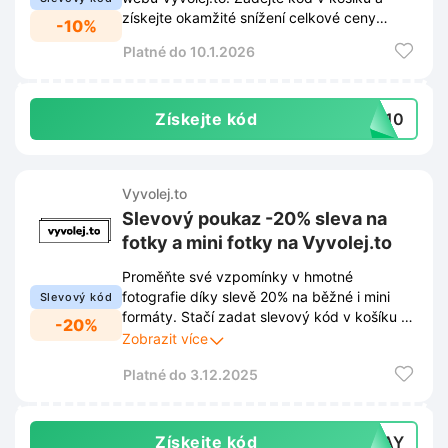
získejte okamžité snížení celkové ceny
-10%
objednávky.
Platné do 10.1.2026
Získejte kód
KY10
Vyvolej.to
Slevový poukaz -20% sleva na
fotky a mini fotky na Vyvolej.to
Proměňte své vzpomínky v hmotné
fotografie díky slevě 20% na běžné i mini
Slevový kód
formáty. Stačí zadat slevový kód v košíku a
-20%
nechat si vyvolat oblíbené snímky za
Zobrazit více
výhodnější cenu.
Platné do 3.12.2025
Získejte kód
NDAY