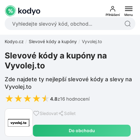
Přihlášení
Menu
Kodyo.cz
Slevové kódy a kupóny
Vyvolej.to
Slevové kódy a kupóny na
Vyvolej.to
Zde najdete ty nejlepší slevové kódy a slevy na
Vyvolej.to
★
★
★
★
★
4.8
z
16 hodnocení
Sledovat
Sdílet
Do obchodu