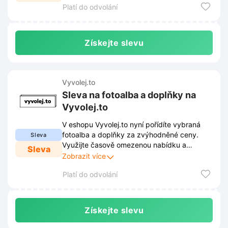
Platí do odvolání
Získejte slevu
Vyvolej.to
Sleva na fotoalba a doplňky na
Vyvolej.to
V eshopu Vyvolej.to nyní pořídíte vybraná
fotoalba a doplňky za zvýhodněné ceny.
Sleva
Využijte časově omezenou nabídku a
Sleva
uchovejte své vzpomínky v kvalitním
Zobrazit více
zpracování.
Platí do odvolání
Získejte slevu