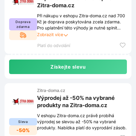
Zitra-doma.cz
Při nákupu v eshopu Zitra-doma.cz nad 700
Kč je doprava poskytována zcela zdarma.
Doprava
zdarma
Pro uplatnění této výhody je nutné splnit
aktuální pravidla stanovená provozovatelem.
Zobrazit více
Kompletní podmínky akce jsou zveřejněny na
Platí do odvolání
webových stránkách a podléhají případným
změnám.
Získejte slevu
Zitra-doma.cz
Výprodej až -50% na vybrané
produkty na Zitra-doma.cz
V eshopu Zitra-doma.cz právě probíhá
výprodej se slevou až -50% na vybrané
Sleva
produkty. Nabídka platí do vyprodání zásob.
-50%