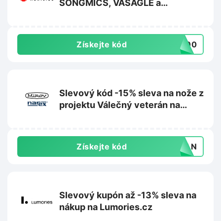
SONGMICS, VASAGLE a
FEANDREA na Nabytkomanie.cz
Získejte kód
-500
Slevový kód -15% sleva na nože z
projektu Válečný veterán na
Mikov.cz
Získejte kód
ERAN
Slevový kupón až -13% sleva na
nákup na Lumories.cz