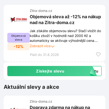
Zitra-doma.cz
Objemová sleva až -12% na nákup
nad na Zitra-doma.cz
Jak získáte objemovou slevu? Stačí vložit do
košíku zboží v hodnotě nad 2000 Kč a
Objemová
sleva
automaticky se aktivuje výhodnější cena.
Celková úspora při větším nákupu dosahuje
Zobrazit více
-12%
až 12% z původní hodnoty objednávky. Více
Platí do 31.8.2026
informací naleznete v odkazu.
Získejte slevu
extu
Aktuální slevy a akce
Zitra-doma.cz
Doprava zdarma na nákup na