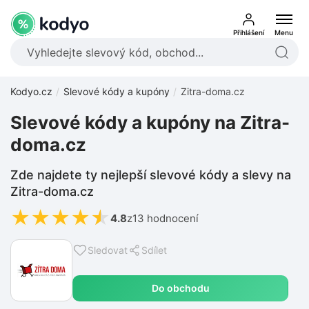
Přihlášení
Menu
Kodyo.cz
Slevové kódy a kupóny
Zitra-doma.cz
Slevové kódy a kupóny na Zitra-
doma.cz
Zde najdete ty nejlepší slevové kódy a slevy na
Zitra-doma.cz
★
★
★
★
★
4.8
z
13 hodnocení
Sledovat
Sdílet
Do obchodu