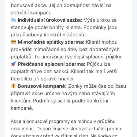
bonusové akce. Jejich dostupnost závisí na
aktuální kampani.
Individuální úroková sazba:
Výše úroku se
stanovuje podle bonity klienta. Podmínky jsou
přizpůsobeny konkrétní žádosti.
Mimořádné splátky zdarma:
Klienti mohou
provádět mimořádné splátky bez dodatečných
poplatků. To umožňuje rychlejší splacení půjčky.
Předčasné splacení zdarma:
Půjčku lze
doplatit dříve bez sankcí. Klienti tak mají větší
flexibilitu při správě financí.
Bonusové kampaně:
Zonky může čas od času
připravit akce určené novým nebo stávajícím
klientům. Podmínky se liší podle konkrétní
kampaně.
Akce a bonusové programy se mohou v průběhu
roku měnit. Doporučuje se sledovat aktuální promo
kódy a bonusy před využitím služeb. Na Kodyo.cz