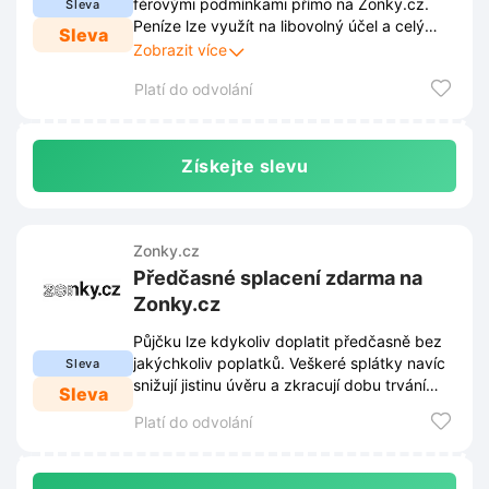
férovými podmínkami přímo na Zonky.cz.
Sleva
Peníze lze využít na libovolný účel a celý
Sleva
proces vyřízení proběhne kompletně online.
Zobrazit více
Platí do odvolání
Získejte slevu
Zonky.cz
Předčasné splacení zdarma na
Zonky.cz
Půjčku lze kdykoliv doplatit předčasně bez
jakýchkoliv poplatků. Veškeré splátky navíc
Sleva
snižují jistinu úvěru a zkracují dobu trvání
Sleva
závazku.
Platí do odvolání