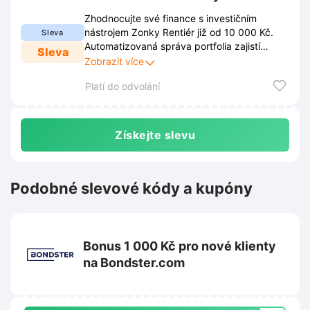
Zhodnocujte své finance s investičním
nástrojem Zonky Rentiér již od 10 000 Kč.
Sleva
Automatizovaná správa portfolia zajistí
Sleva
pravidelné výnosy bez nutnosti aktivního
Zobrazit více
výběru jednotlivých půjček.
Platí do odvolání
Získejte slevu
Podobné slevové kódy a kupóny
Bonus 1 000 Kč pro nové klienty
na Bondster.com