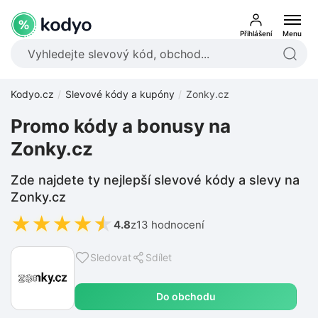
Přihlášení
Menu
Kodyo.cz
Slevové kódy a kupóny
Zonky.cz
Promo kódy a bonusy na
Zonky.cz
Zde najdete ty nejlepší slevové kódy a slevy na
Zonky.cz
★
★
★
★
★
4.8
z
13 hodnocení
Sledovat
Sdílet
Do obchodu