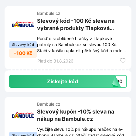
Bambule.cz
Slevový kód -100 Kč sleva na
vybrané produkty Tlapková
patrola na Bambule.cz
Pořiďte si oblíbené hračky z Tlapkové
patroly na Bambule.cz se slevou 100 Kč.
Slevový kód
Stačí v košíku uplatnit příslušný kód a radost
-100 Kč
je na světě.
Platí do 31.8.2026
Získejte kód
A100
Bambule.cz
Slevový kupón -10% sleva na
nákup na Bambule.cz
Využijte slevu 10% při nákupu hraček na e-
shopu Bambule.cz. Stačí zadat slevový kód
Slevový kód