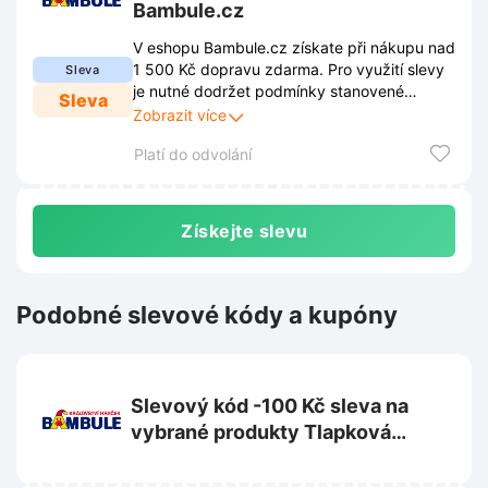
Bambule.cz
V eshopu Bambule.cz získate při nákupu nad
1 500 Kč dopravu zdarma. Pro využití slevy
Sleva
je nutné dodržet podmínky stanovené
Sleva
obchodem. Tyto podmínky jsou zveřejněny
Zobrazit více
na webových stránkách obchodu a mohou
Platí do odvolání
se průběžně měnit.
Získejte slevu
Podobné slevové kódy a kupóny
Slevový kód -100 Kč sleva na
vybrané produkty Tlapková
patrola na Bambule.cz