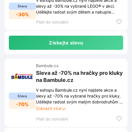
V eshopu Bambule.cz nyní najdete akce a
slevy až -30% na vybrané LEGO® v akci.
Sleva
Udělejte radost svým dětem a nakupte
-30%
stavebnice za výhodné ceny.
Platí do odvolání
Získejte slevu
Bambule.cz
Sleva až -70% na hračky pro kluky
na Bambule.cz
V eshopu Bambule.cz nyní najdete akce a
slevy až -70% na vybrané hračky pro kluky.
Sleva
Udělejte radost svým malým dobrodruhům a
-70%
nakupte dárky za skvělé ceny v této
Zobrazit více
limitované akci.
Platí do odvolání