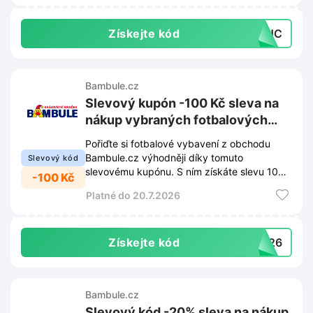
Získejte kód
DDHC
Bambule.cz
Slevový kupón -100 Kč sleva na
nákup vybraných fotbalových
produktů na Bambule.cz
Pořiďte si fotbalové vybavení z obchodu
Bambule.cz výhodněji díky tomuto
Slevový kód
slevovému kupónu. S ním získáte slevu 100
-100 Kč
Kč na vybrané produkty pro malé sportovce.
Platné do 20.7.2026
Získejte kód
AL26
Bambule.cz
Slevový kód -20% sleva na nákup