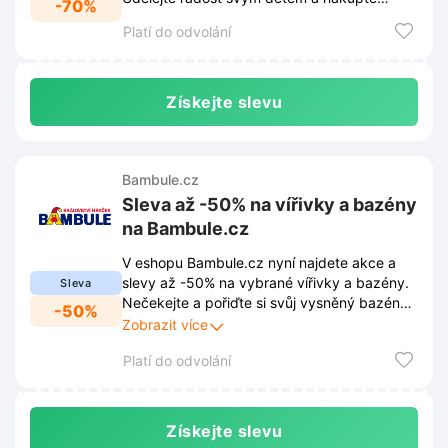
-70%
dárky za skvělé ceny.
Platí do odvolání
Získejte slevu
Bambule.cz
Sleva až -50% na vířivky a bazény
na Bambule.cz
V eshopu Bambule.cz nyní najdete akce a
slevy až -50% na vybrané vířivky a bazény.
Sleva
Nečekejte a pořiďte si svůj vysněný bazén
-50%
nebo vířivku za akční cenu ještě dnes.
Zobrazit více
Platí do odvolání
Získejte slevu