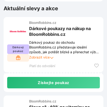
Aktuální slevy a akce
BloomRobbins.cz
Dárkové poukazy na nákup na
BloomRobbins.cz
Dárkový poukaz do obchodu
BloomRobbins.cz představuje ideální
Dárkový
poukaz
způsob, jak potěšit blízké a přenechat výběr
dárku přímo jim. Stačí zvolit hodnotu
Zobrazit více
poukazu a darovat možnost zvolit si přesně
Platí do odvolání
to, co udělá obdarovaným největší radost.
Získejte poukaz
BloomRobbins.cz