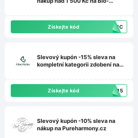
nákup nad 1 500 Kč na Bio-
nehty.cz
Získejte kód
D8UC
Slevový kupón -15% sleva na
kompletní kategorii zdobení na
nehty na Glorystyles.cz
Získejte kód
NI15
Slevový kupón -10% sleva na
nákup na Pureharmony.cz