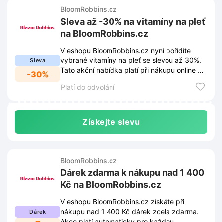
BloomRobbins.cz
Sleva až -30% na vitamíny na pleť
na BloomRobbins.cz
V eshopu BloomRobbins.cz nyní pořídíte
vybrané vitamíny na pleť se slevou až 30%.
Sleva
Tato akční nabídka platí při nákupu online do
-30%
vyprodání zásob.
Platí do odvolání
Získejte slevu
BloomRobbins.cz
Dárek zdarma k nákupu nad 1 400
Kč na BloomRobbins.cz
V eshopu BloomRobbins.cz získáte při
nákupu nad 1 400 Kč dárek zcela zdarma.
Dárek
Akce platí automaticky pro každou