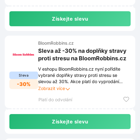
Získejte slevu
BloomRobbins.cz
Sleva až -30% na doplňky stravy
proti stresu na BloomRobbins.cz
V eshopu BloomRobbins.cz nyní pořídíte
vybrané doplňky stravy proti stresu se
Sleva
slevou až 30%. Akce platí do vyprodání
-30%
zásob a zajistí vám potřebný klid za
Zobrazit více
výhodnější ceny.
Platí do odvolání
Získejte slevu