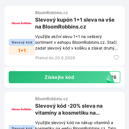
BloomRobbins.cz
Slevový kupón 1+1 sleva na vše
na BloomRobbins.cz
Využijte akční slevu 1+1 na veškerý
sortiment v eshopu BloomRobbins.cz. Stačí
Slevový kód
zadat slevový kód v košíku a získat druhý
1+1
produkt zcela zdarma.
Platné do 20.6.2026
Získejte kód
TO26
BloomRobbins.cz
Slevový kód -20% sleva na
vitamíny a kosmetiku na
BloomRobbins.cz
Využijte slevový kód na nákup vitamínů a
kosmetiky na webu BloomRobbins.cz. Tato
Slevový kód