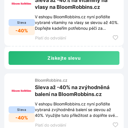
Sleva až -40% na vitamíny na
vlasy na BloomRobbins.cz
V eshopu BloomRobbins.cz nyní pořídíte
vybrané vitamíny na vlasy se slevou až 40%.
Sleva
Dopřejte kadeřím potřebnou péči za
-40%
výhodné ceny.
Platí do odvolání
Získejte slevu
BloomRobbins.cz
Sleva až -40% na zvýhodněná
balení na BloomRobbins.cz
V eshopu BloomRobbins.cz nyní pořídíte
vybraná zvýhodněná balení se slevou až
Sleva
40%. Využijte tuto příležitost a doplňte své
-40%
zásoby za výhodnější ceny.
Platí do odvolání