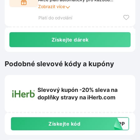
objednávku, která splní stanovenou hodnotu.
Zobrazit více
Vyberte si oblíbené produkty a získejte
Platí do odvolání
bonus k nákupu bez dalších podmínek.
Získejte dárek
Podobné slevové kódy a kupóny
Slevový kupón -20% sleva na
doplňky stravy na iHerb.com
Získejte kód
SUPP