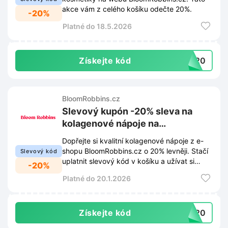
akce vám z celého košíku odečte 20%.
-20%
Platné do 18.5.2026
Získejte kód
SH20
BloomRobbins.cz
Slevový kupón -20% sleva na
kolagenové nápoje na
BloomRobbins.cz
Dopřejte si kvalitní kolagenové nápoje z e-
shopu BloomRobbins.cz o 20% levněji. Stačí
Slevový kód
uplatnit slevový kód v košíku a užívat si
-20%
výhodnější nákup.
Platné do 20.1.2026
Získejte kód
WY20