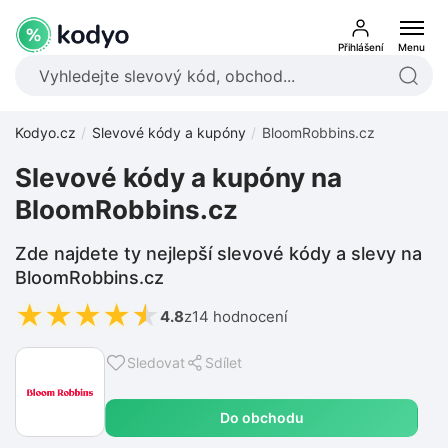
Přihlášení
Menu
Kodyo.cz
Slevové kódy a kupóny
BloomRobbins.cz
Slevové kódy a kupóny na
BloomRobbins.cz
Zde najdete ty nejlepší slevové kódy a slevy na
BloomRobbins.cz
★
★
★
★
★
4.8
z
14 hodnocení
Sledovat
Sdílet
Do obchodu