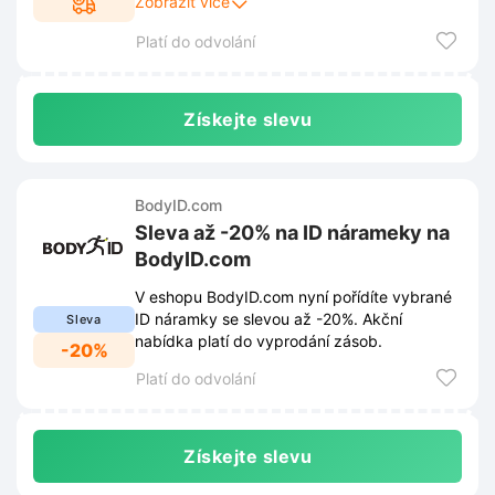
Zobrazit více
Kompletní pravidla jsou dostupná na
Platí do odvolání
webových stránkách a podléhají průběžným
změnám.
Získejte slevu
BodyID.com
Sleva až -20% na ID nárameky na
BodyID.com
V eshopu BodyID.com nyní pořídíte vybrané
ID náramky se slevou až -20%. Akční
Sleva
nabídka platí do vyprodání zásob.
-20%
Platí do odvolání
Získejte slevu