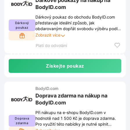
Dárkové poukazy na nákup na
BodyID.com
Dárkový poukaz do obchodu BodyID.com
představuje ideální způsob, jak
Dárkový
poukaz
obdarovaným dopřát svobodu výběru podle
vlastního vkusu. Stačí vybrat hodnotu
Zobrazit více
poukazu a potěšit blízké originálním dárkem,
Platí do odvolání
který zaručeně nezklame.
Získejte poukaz
BodyID.com
Doprava zdarma na nákup na
BodyID.com
Při nákupu na e-shopu BodyID.com v
hodnotě nad 1 500 Kč je doprava zdarma.
Doprava
zdarma
Pro využití této nabídky je nutné splnit
aktuální podmínky stanovené prodejcem.