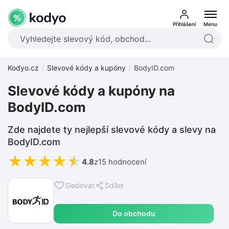
Přihlášení
Menu
Kodyo.cz
Slevové kódy a kupóny
BodyID.com
Slevové kódy a kupóny na
BodyID.com
Zde najdete ty nejlepší slevové kódy a slevy na
BodyID.com
★
★
★
★
★
4.8
z
15 hodnocení
Sledovat
Sdílet
Do obchodu