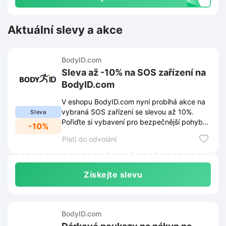
Aktuální slevy a akce
BodyID.com
Sleva až -10% na SOS zařízení na
BodyID.com
V eshopu BodyID.com nyní probíhá akce na
vybraná SOS zařízení se slevou až 10%.
Sleva
Pořiďte si vybavení pro bezpečnější pohyb
-10%
venku za výhodnější ceny.
Platí do odvolání
Získejte slevu
BodyID.com