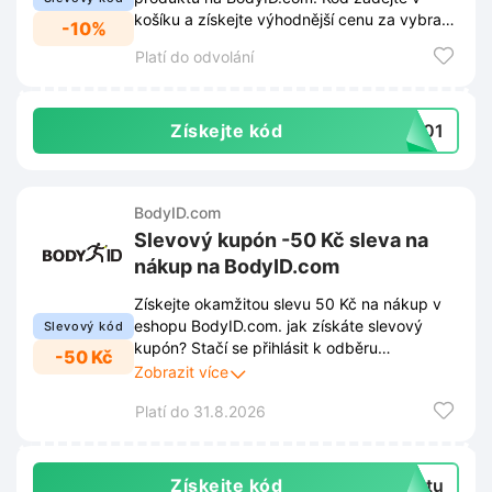
košíku a získejte výhodnější cenu za vybrané
-10%
zboží.
Platí do odvolání
Získejte kód
K001
BodyID.com
Slevový kupón -50 Kč sleva na
nákup na BodyID.com
Získejte okamžitou slevu 50 Kč na nákup v
eshopu BodyID.com. jak získáte slevový
Slevový kód
kupón? Stačí se přihlásit k odběru
-50 Kč
newsletteru ve spodní části webové stránky.
Zobrazit více
Díky registraci získáte přehled o nejnovějších
Platí do 31.8.2026
trendech, nových produktech a exkluzivních
nabídkách. S touto výhodou nakoupíte
vybrané zboží za výhodnějších podmínek.
Získejte kód
extu