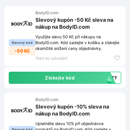
BodyID.com
Slevový kupón -50 Kč sleva na
nákup na BodyID.com
Využijte slevu 50 Kč při nákupu na
BodyID.com. Kód zadejte v košíku a získejte
Slevový kód
okamžité snížení ceny objednávky.
-50 Kč
Platí do odvolání
Získejte kód
0XTF
BodyID.com
Slevový kupón -10% sleva na
nákup na BodyID.com
Uplatněte slevu 10% při objednávce
produktů na BodyID.com. Kód zadejte v
Slevový kód