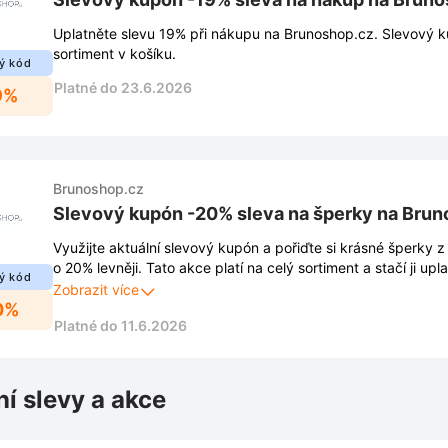
Uplatněte slevu 19% při nákupu na Brunoshop.cz. Slevový ku
sortiment v košíku.
ý kód
Platné do 23.6.2026
9%
Brunoshop.cz
Slevový kupón -20% sleva na šperky na Brun
Využijte aktuální slevový kupón a pořiďte si krásné šperky
o 20% levněji. Tato akce platí na celý sortiment a stačí ji upl
ý kód
dokončením objednávky.
Zobrazit více
0%
Platné do 11.6.2026
ní slevy a akce