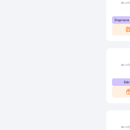
Doprava
Dár