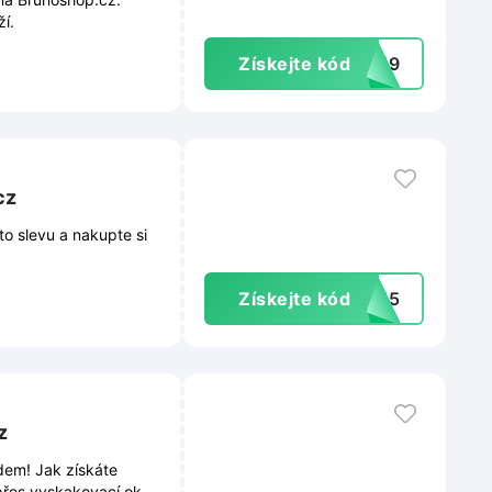
í.
Získejte kód
NI19
cz
o slevu a nakupte si
Získejte kód
BE15
z
dem! Jak získáte
přes vyskakovací okno