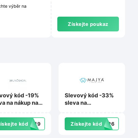
hte výběr na
Získejte poukaz
vový kód -19%
Slevový kód -33%
va na nákup na
sleva na
unoshop.cz
nezlevněné šperky
na Majya.cz
ískejte kód
NI19
Získejte kód
7326