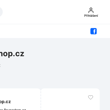
Přihlášení
hop.cz
z
op.cz
 na Brunoshop.cz.