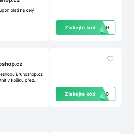
pón platí na celý
Získejte kód
TA19
oshop.cz
 z eshopu Brunoshop.cz
atnit v košíku před
Získejte kód
NO20