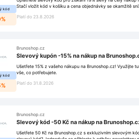
Stačí vložit kód v košíku a cena objednávky se okamžitě sníž
ý kód
Platí do 23.8.2026
9%
Brunoshop.cz
Slevový kupón -15% na nákup na Brunoshop.
Ušetřete 15% z vašeho nákupu na Brunoshop.cz! Využijte tut
vše, co potřebujete.
ý kód
Platí do 31.8.2026
5%
Brunoshop.cz
Slevový kód -50 Kč na nákup na Brunoshop.c
Ušetřete 50 Kč na Brunoshop.cz s exkluzivním slevovým kó
slevový kód? Jednoduše se přihlaste k odběru newsletteru 