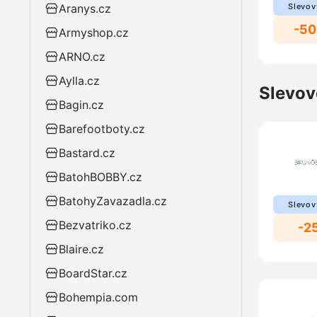
Aranys.cz
Slevov
-50
Armyshop.cz
ARNO.cz
Aylla.cz
Slevov
Bagin.cz
Barefootboty.cz
Bastard.cz
BatohBOBBY.cz
BatohyZavazadla.cz
Slevov
Bezvatriko.cz
-2
Blaire.cz
BoardStar.cz
Bohempia.com