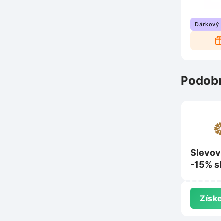
Dárkový
Podobn
Slevov
-15% s
nákup 
pradlo
Získe