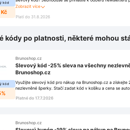
ý kód
na stránce Brunoshop.cz. Kromě slevy získáte i přehled o v
Zobrazit více
 Kč
slevách a 100% exkluzivních nabídkách.
Platí do 31.8.2026
é kódy po platnosti, některé mohou st
Brunoshop.cz
Slevový kód -25% sleva na všechny nezlevn
Brunoshop.cz
Využijte slevový kód pro nákup na Brunoshop.cz a získejte
ý kód
nezlevněné šperky. Stačí zadat kód v košíku a cena se auto
5%
Platné do 17.7.2026
Brunoshop.cz
Slevový kupón -19% sleva na nákup na Brun