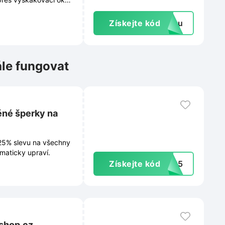
šech novinkách,
Získejte kód
extu
ále fungovat
ěné šperky na
 25% slevu na všechny
maticky upraví.
Získejte kód
TO25
oshop.cz