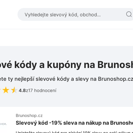
ové kódy a kupóny na Brunos
te ty nejlepší slevové kódy a slevy na Brunoshop.c
★
★
★
4.8
z
17 hodnocení
Brunoshop.cz
Slevový kód -19% sleva na nákup na Brunosh
Uplatněte slevový kód pro získání 19% slevy na celý nákup