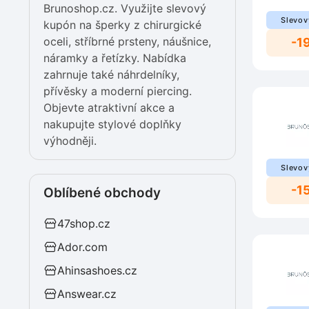
Brunoshop.cz. Využijte slevový
Slevov
kupón na šperky z chirurgické
oceli, stříbrné prsteny, náušnice,
-1
náramky a řetízky. Nabídka
zahrnuje také náhrdelníky,
přívěsky a moderní piercing.
Objevte atraktivní akce a
nakupujte stylové doplňky
výhodněji.
Slevov
-1
Oblíbené obchody
47shop.cz
Ador.com
Ahinsashoes.cz
Answear.cz