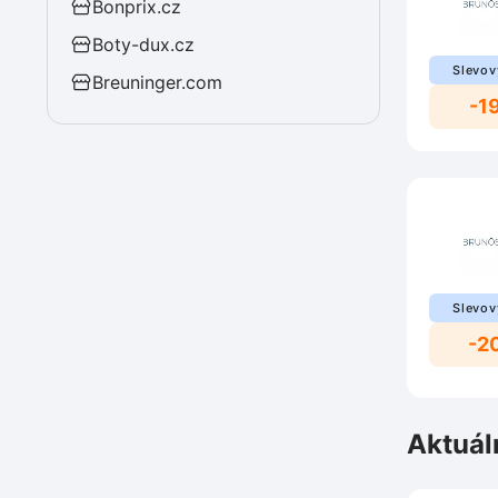
Bonprix.cz
Boty-dux.cz
Slevov
Breuninger.com
-1
Slevov
-2
Aktuál