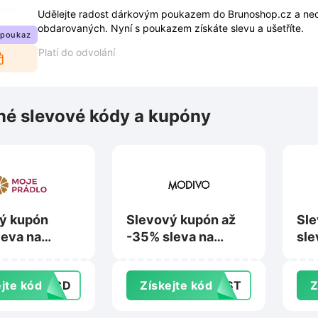
Udělejte radost dárkovým poukazem do Brunoshop.cz a nec
obdarovaných. Nyní s poukazem získáte slevu a ušetříte.
 poukaz
Platí do odvolání
é slevové kódy a kupóny
ý kupón
Slevový kupón až
Sle
leva na
-35% sleva na
sle
na Moje-
nákup na Modivo.cz
Br
.cz
jte kód
28CD
Získejte kód
LAST
Z