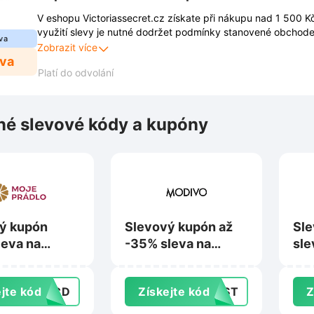
V eshopu Victoriassecret.cz získate při nákupu nad 1 500 
využití slevy je nutné dodržet podmínky stanovené obchod
va
jsou zveřejněny na webových stránkách obchodu a mohou s
Zobrazit více
eva
Platí do odvolání
é slevové kódy a kupóny
ý kupón
Slevový kupón až
Sle
leva na
-35% sleva na
sle
na Moje-
nákup na Modivo.cz
Br
.cz
jte kód
28CD
Získejte kód
LAST
Z