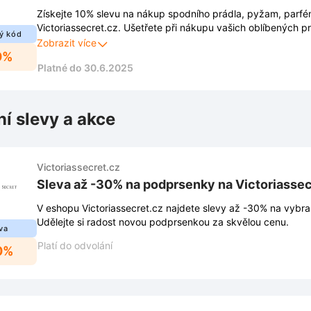
Získejte 10% slevu na nákup spodního prádla, pyžam, parfé
Victoriassecret.cz. Ušetřete při nákupu vašich oblíbených pr
ý kód
luxus.
Zobrazit více
0%
Platné do 30.6.2025
ní slevy a akce
Victoriassecret.cz
Sleva až -30% na podprsenky na Victoriassec
V eshopu Victoriassecret.cz najdete slevy až -30% na vybr
Udělejte si radost novou podprsenkou za skvělou cenu.
va
Platí do odvolání
0%