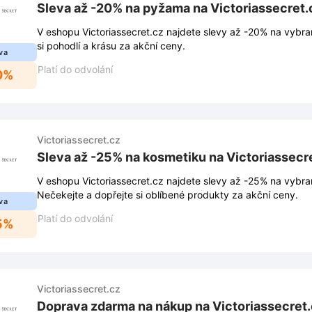
Sleva až -20% na pyžama na Victoriassecret.
V eshopu Victoriassecret.cz najdete slevy až -20% na vybr
si pohodlí a krásu za akční ceny.
va
Platí do odvolání
0%
Victoriassecret.cz
Sleva až -25% na kosmetiku na Victoriassecr
V eshopu Victoriassecret.cz najdete slevy až -25% na vybr
Nečekejte a dopřejte si oblíbené produkty za akční ceny.
va
Platí do odvolání
5%
Victoriassecret.cz
Doprava zdarma na nákup na Victoriassecret