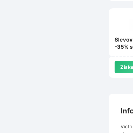
Slevov
-35% s
nákup 
Získe
Inf
Victo