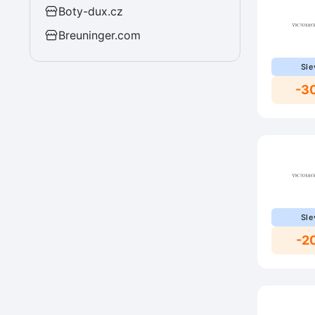
Boty-dux.cz
Breuninger.com
Sle
-3
Sle
-2