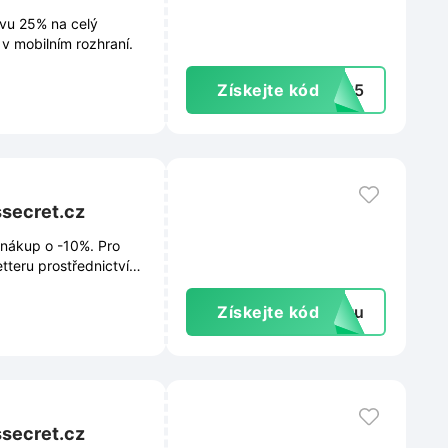
levu 25% na celý
v mobilním rozhraní.
Získejte kód
VS25
ssecret.cz
 nákup o -10%. Pro
etteru prostřednictvím
ovinky, slevy ani
Získejte kód
extu
ssecret.cz