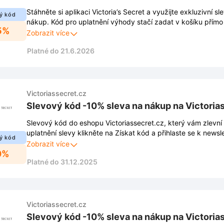
Stáhněte si aplikaci Victoria’s Secret a využijte exkluzivní s
ý kód
nákup. Kód pro uplatnění výhody stačí zadat v košíku přímo 
5%
Zobrazit více
Platné do 21.6.2026
Victoriassecret.cz
Slevový kód -10% sleva na nákup na Victoria
Slevový kód do eshopu Victoriassecret.cz, který vám zlevní
uplatnění slevy klikněte na Získat kód a přihlaste se k newsl
ý kód
vyskakovacího okna. Díky tomu Vám také neuniknou žádné n
Zobrazit více
0%
exkluzivní nabídky.
Platné do 31.12.2025
Victoriassecret.cz
Slevový kód -10% sleva na nákup na Victoria