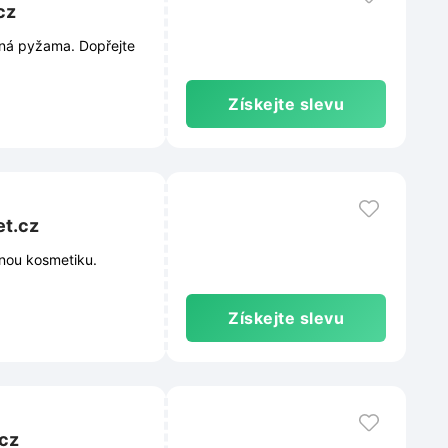
cz
aná pyžama. Dopřejte
Získejte slevu
et.cz
anou kosmetiku.
Získejte slevu
.cz