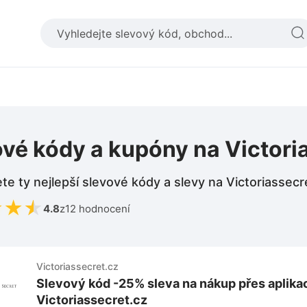
vé kódy a kupóny na Victori
te ty nejlepší slevové kódy a slevy na Victoriassecr
★
★
★
4.8
z
12 hodnocení
Victoriassecret.cz
Slevový kód -25% sleva na nákup přes aplikac
Victoriassecret.cz