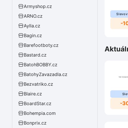
Armyshop.cz
Slevov
ARNO.cz
-1
Aylla.cz
Bagin.cz
Barefootboty.cz
Aktuál
Bastard.cz
BatohBOBBY.cz
BatohyZavazadla.cz
Bezvatriko.cz
Blaire.cz
Sle
-3
BoardStar.cz
Bohempia.com
Bonprix.cz