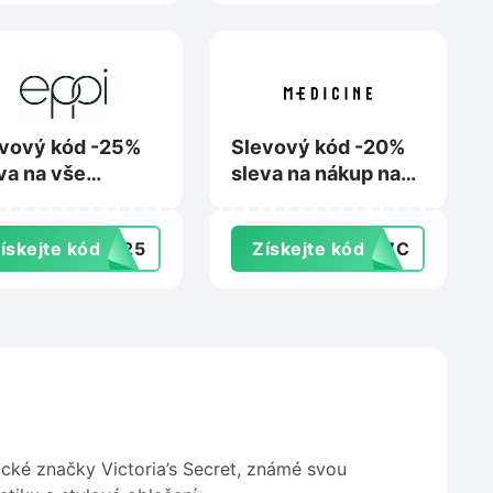
vový kód -25%
Slevový kód -20%
va na vše
sleva na nákup na
adem na Eppi.cz
Wearmedicine.cz
ískejte kód
UN25
Získejte kód
EC7C
ické značky Victoria’s Secret, známé svou