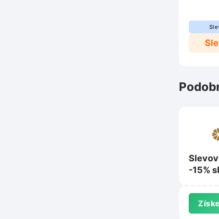
Sle
Sl
Podobn
Slevov
-15% s
nákup 
pradlo
Získe