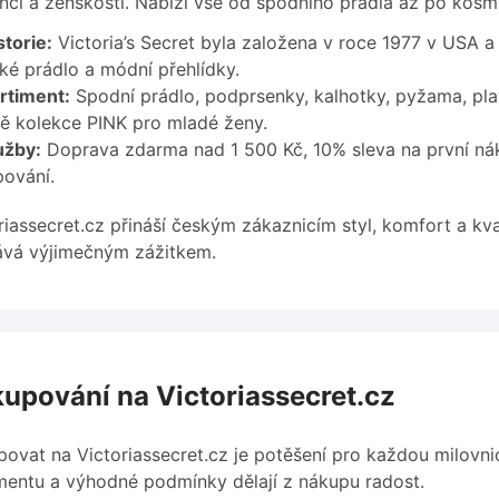
ncí a ženskostí. Nabízí vše od spodního prádla až po kosme
torie:
Victoria’s Secret byla založena v roce 1977 v USA 
é prádlo a módní přehlídky.
rtiment:
Spodní prádlo, podprsenky, kalhotky, pyžama, pla
ě kolekce PINK pro mladé ženy.
užby:
Doprava zdarma nad 1 500 Kč, 10% sleva na první nák
ování.
riassecret.cz přináší českým zákaznicím styl, komfort a kv
ává výjimečným zážitkem.
upování na Victoriassecret.cz
ovat na Victoriassecret.cz je potěšení pro každou milovnic
mentu a výhodné podmínky dělají z nákupu radost.