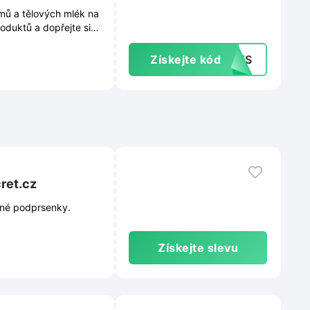
mů a tělových mlék na
oduktů a dopřejte si
Získejte kód
SXVS
ret.cz
ané podprsenky.
Získejte slevu