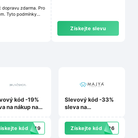
Kč dopravu zdarma. Pro
em. Tyto podmínky
e průběžně měnit.
Získejte slevu
vový kód -19%
Slevový kód -33%
va na nákup na
sleva na
unoshop.cz
nezlevněné šperky
na Majya.cz
ískejte kód
NI19
Získejte kód
7326