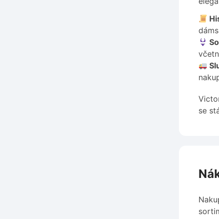
elega
His
dámsk
So
včetn
Sl
nakup
Victo
se st
Nák
Nakup
sorti