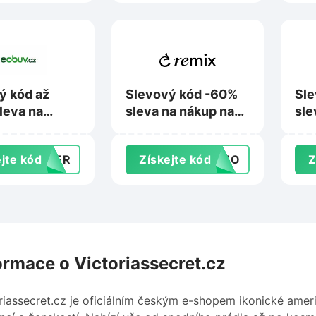
ý kód až
Slevový kód -60%
Sle
leva na
sleva na nákup na
sle
na Eobuv.cz
Remixshop.com
skl
jte kód
MMER
Získejte kód
FOMO
Z
ormace o Victoriassecret.cz
riassecret.cz je oficiálním českým e-shopem ikonické amer