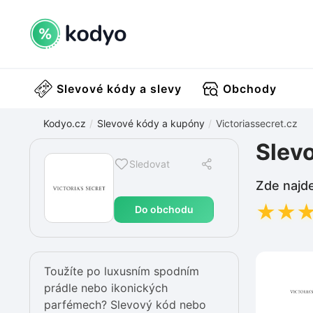
Slevové kódy a slevy
Obchody
Kodyo.cz
Slevové kódy a kupóny
Victoriassecret.cz
Slevo
Sledovat
Zde najde
★
★
Do obchodu
Toužíte po luxusním spodním
prádle nebo ikonických
parfémech? Slevový kód nebo