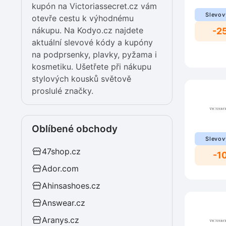
kupón na Victoriassecret.cz vám
Slevov
otevře cestu k výhodnému
nákupu. Na Kodyo.cz najdete
-2
aktuální slevové kódy a kupóny
na podprsenky, plavky, pyžama i
kosmetiku. Ušetřete při nákupu
stylových kousků světově
proslulé značky.
Oblíbené obchody
Slevov
47shop.cz
-1
Ador.com
Ahinsashoes.cz
Answear.cz
Aranys.cz