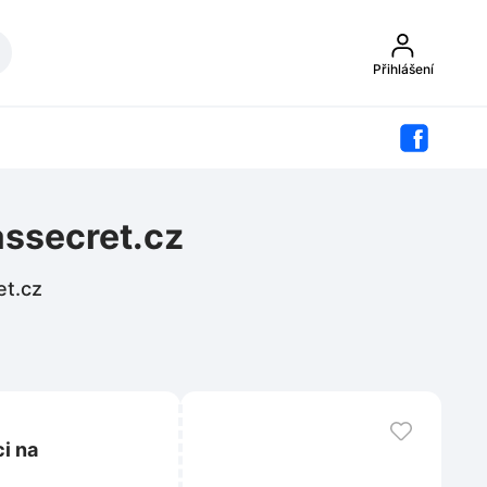
Přihlášení
assecret.cz
et.cz
i na