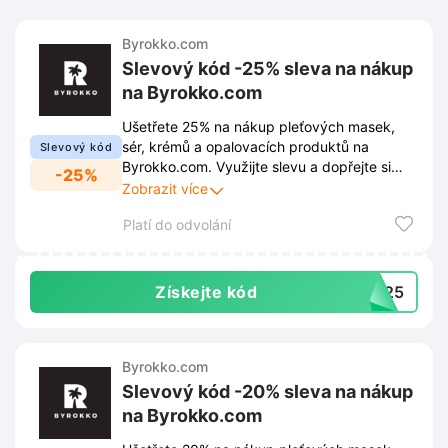
Byrokko.com
Slevový kód -25% sleva na nákup
na Byrokko.com
Ušetřete 25% na nákup pleťových masek,
sér, krémů a opalovacích produktů na
Slevový kód
Byrokko.com. Využijte slevu a dopřejte si
-25%
kvalitní péči o pleť za výhodnější cenu.
Zobrazit více
Platí do odvolání
Získejte kód
RT25
Byrokko.com
Slevový kód -20% sleva na nákup
na Byrokko.com