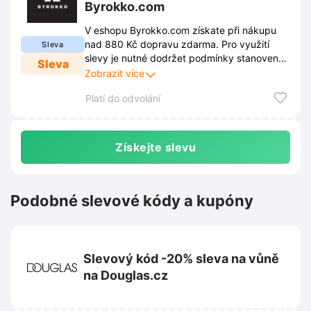
Byrokko.com
V eshopu Byrokko.com získate při nákupu
nad 880 Kč dopravu zdarma. Pro využití
Sleva
slevy je nutné dodržet podmínky stanovené
Sleva
obchodem. Tyto podmínky jsou zveřejněny
Zobrazit více
na webových stránkách obchodu a mohou
Platí do odvolání
se průběžně měnit.
Získejte slevu
Podobné slevové kódy a kupóny
Slevový kód -20% sleva na vůně
na Douglas.cz