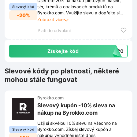
Ušetřete 20% na nákup pleťových masek,
sér, krémů a opalovacích produktů na
Slevový kód
Byrokko.com. Využijte slevu a dopřejte si
-20%
kvalitní péči o pleť za výhodnější cenu.
Zobrazit více
Platí do odvolání
Získejte kód
ME20
Slevové kódy po platnosti, některé
mohou stále fungovat
Byrokko.com
Slevový kupón -10% sleva na
nákup na Byrokko.com
Užij si skvělou 10% slevu na všechno na
Byrokko.com. Získej slevový kupón a
Slevový kód
nakupuj výhodněji ještě dnes.