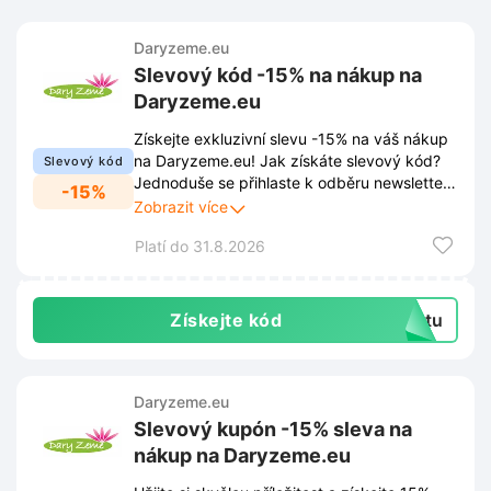
Daryzeme.eu
Slevový kód -15% na nákup na
Daryzeme.eu
Získejte exkluzivní slevu -15% na váš nákup
na Daryzeme.eu! Jak získáte slevový kód?
Slevový kód
Jednoduše se přihlaste k odběru newsletteru
-15%
prostřednictvím vyskakovacího okna na
Zobrazit více
stránce Daryzeme.eu. Kromě slevového
Platí do 31.8.2026
kódu vám už neuniknou žádné novinky,
slevy a exkluzivní nabídky.
Získejte kód
extu
Daryzeme.eu
Slevový kupón -15% sleva na
nákup na Daryzeme.eu