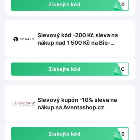
Získejte kód
CK30
Slevový kód -200 Kč sleva na
nákup nad 1 500 Kč na Bio-
nehty.cz
Získejte kód
D8UC
Slevový kupón -10% sleva na
nákup na Aventashop.cz
Získejte kód
TA10