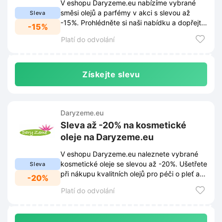
V eshopu Daryzeme.eu nabízíme vybrané
směsi olejů a parfémy v akci s slevou až
Sleva
-15%. Prohlédněte si naši nabídku a dopřejte
-15%
si vůni za skvělou cenu.
Platí do odvolání
Získejte slevu
Daryzeme.eu
Sleva až -20% na kosmetické
oleje na Daryzeme.eu
V eshopu Daryzeme.eu naleznete vybrané
kosmetické oleje se slevou až -20%. Ušetřete
Sleva
při nákupu kvalitních olejů pro péči o pleť a
-20%
tělo.
Platí do odvolání