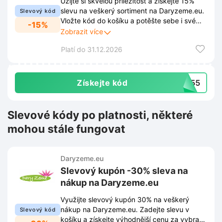
Užijte si skvělou příležitost a získejte 15%
slevu na veškerý sortiment na Daryzeme.eu.
Slevový kód
Vložte kód do košíku a potěšte sebe i své
-15%
blízké originálními dárky.
Zobrazit více
Platí do 31.12.2026
Získejte kód
4455
Slevové kódy po platnosti, některé
mohou stále fungovat
Daryzeme.eu
Slevový kupón -30% sleva na
nákup na Daryzeme.eu
Využijte slevový kupón 30% na veškerý
nákup na Daryzeme.eu. Zadejte slevu v
Slevový kód
košíku a získejte výhodnější cenu za vybrané