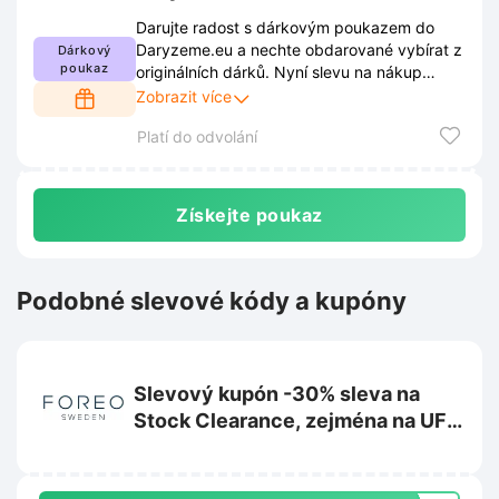
Darujte radost s dárkovým poukazem do
Daryzeme.eu a nechte obdarované vybírat z
Dárkový
poukaz
originálních dárků. Nyní slevu na nákup
poukazů, která potěší i vaši peněženku.
Zobrazit více
Platí do odvolání
Získejte poukaz
Podobné slevové kódy a kupóny
Slevový kupón -30% sleva na
Stock Clearance, zejména na UFO
2 na Foreo.com