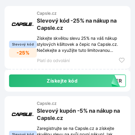
Capsle.cz
Slevový kód -25% na nákup na
Capsle.cz
Získejte skvělou slevu 25% na váš nákup
stylových kšiltovek a čepic na Capsle.cz.
Slevový kód
Nečekejte a využijte tuto limitovanou
-25%
nabídku pro osvěžení vašeho outfitu!
Platí do odvolání
Získejte kód
OWER
Capsle.cz
Slevový kupón -5% na nákup na
Capsle.cz
Zaregistrujte se na Capsle.cz a získejte
skvělou slevu na svůj první nákup! Jak
Slevový kód