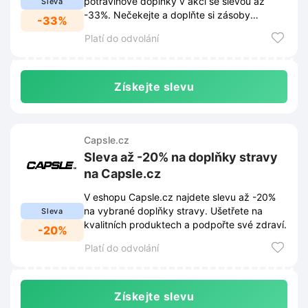
potravinové doplňky v akci se slevou až
Sleva
-33%. Nečekejte a doplňte si zásoby
-33%
kvalitních produktů za skvělé ceny.
Platí do odvolání
Získejte slevu
Capsle.cz
Sleva až -20% na doplňky stravy
na Capsle.cz
V eshopu Capsle.cz najdete slevu až -20%
na vybrané doplňky stravy. Ušetřete na
Sleva
kvalitních produktech a podpořte své zdraví.
-20%
Platí do odvolání
Získejte slevu