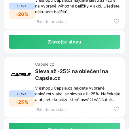
V eshopu Capsle.cz najdete slevu až -20%
na vybrané výhodné balíčky v akci. Ušetřete
Sleva
nákupem balíčků.
-20%
Platí do odvolání
Získejte slevu
Capsle.cz
Sleva až -25% na oblečení na
Capsle.cz
V eshopu Capsle.cz najdete vybrané
oblečení v akci se slevou až -25%. Nečekejte
Sleva
a objevte kousky, které osvěží váš šatník.
-25%
Platí do odvolání