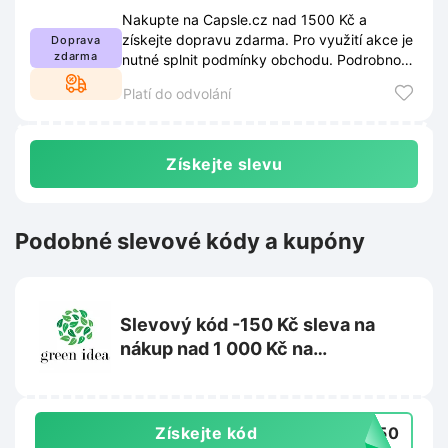
Nakupte na Capsle.cz nad 1500 Kč a
získejte dopravu zdarma. Pro využití akce je
Doprava
zdarma
nutné splnit podmínky obchodu. Podrobnosti
najdete na webu Capsle.cz.
Platí do odvolání
Získejte slevu
Podobné slevové kódy a kupóny
Slevový kód -150 Kč sleva na
nákup nad 1 000 Kč na
Greenidea.cz
Získejte kód
R150