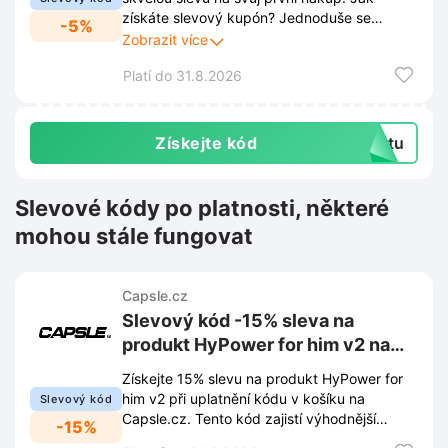
získáte slevový kupón? Jednoduše se
-5%
registrujte na našem e-shopu Capsle.cz. Po
Zobrazit více
registraci ti zašle Capsle.cz slevový kupón
Platí do 31.8.2026
-5% na tvůj e-mail.
Získejte kód
extu
Slevové kódy po platnosti, některé
mohou stále fungovat
Capsle.cz
Slevový kód -15% sleva na
produkt HyPower for him v2 na
Capsle.cz
Získejte 15% slevu na produkt HyPower for
him v2 při uplatnění kódu v košíku na
Slevový kód
Capsle.cz. Tento kód zajistí výhodnější
-15%
nákup vybraného doplňku stravy.