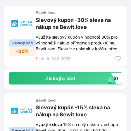
Bewit.love
Slevový kupón -30% sleva na
nákup na Bewit.love
Využijte slevový kupón v hodnotě 30% pro
výhodnější nákup přírodních produktů na
Slevový kód
Bewit.love. Slevu lze uplatnit v košíku před
-30%
dokončením objednávky.
Platí do 31.8.2026
Získejte kód
CS30
Bewit.love
Slevový kupón -15% sleva na
nákup na Bewit.love
Využijte slevu 15% na celý nákup v eshopu
Bewit.love. Stačí vložit platný kód do
Slevový kód