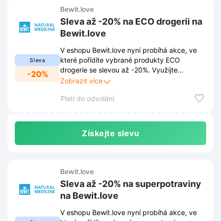
Bewit.love
Sleva až -20% na ECO drogerii na
Bewit.love
V eshopu Bewit.love nyní probíhá akce, ve
které pořídíte vybrané produkty ECO
Sleva
drogerie se slevou až -20%. Využijte
-20%
výhodnou nabídku a doplňte své zásoby za
Zobrazit více
příznivé ceny.
Platí do odvolání
Získejte slevu
Bewit.love
Sleva až -20% na superpotraviny
na Bewit.love
V eshopu Bewit.love nyní probíhá akce, ve