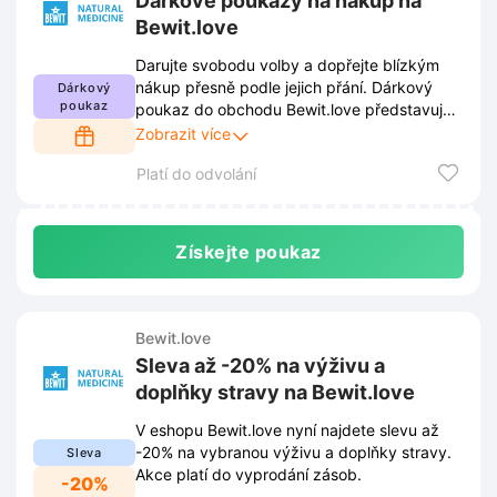
Dárkové poukazy na nákup na
Bewit.love
Darujte svobodu volby a dopřejte blízkým
nákup přesně podle jejich přání. Dárkový
Dárkový
poukaz
poukaz do obchodu Bewit.love představuje
ideální způsob, jak potěšit rodinu i přátele
Zobrazit více
bez zbytečného tápání.
Platí do odvolání
Získejte poukaz
Bewit.love
Sleva až -20% na výživu a
doplňky stravy na Bewit.love
V eshopu Bewit.love nyní najdete slevu až
-20% na vybranou výživu a doplňky stravy.
Sleva
Akce platí do vyprodání zásob.
-20%