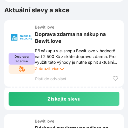
Aktuální slevy a akce
Bewit.love
Doprava zdarma na nákup na
Bewit.love
Při nákupu v e-shopu Bewit.love v hodnotě
nad 2 500 Kč získáte dopravu zdarma. Pro
Doprava
zdarma
využití této výhody je nutné splnit aktuální
podmínky stanovené obchodem. Kompletní
Zobrazit více
pravidla jsou dostupná na webových
Platí do odvolání
stránkách a mohou podléhat průběžným
změnám.
Získejte slevu
Bewit.love