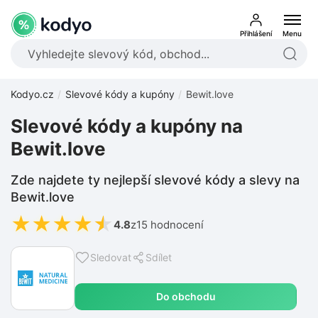
Přihlášení
Menu
Kodyo.cz
Slevové kódy a kupóny
Bewit.love
Slevové kódy a kupóny na
Bewit.love
Zde najdete ty nejlepší slevové kódy a slevy na
Bewit.love
★
★
★
★
★
4.8
z
15 hodnocení
Sledovat
Sdílet
Do obchodu