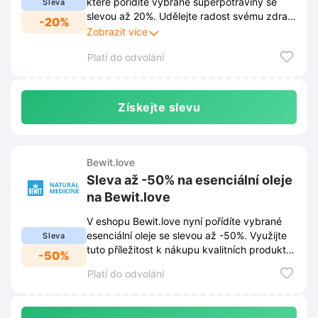
které pořídíte vybrané superpotraviny se
Sleva
slevou až 20%. Udělejte radost svému zdraví
-20%
a využijte tuto výhodnou nabídku ještě dnes.
Zobrazit více
Platí do odvolání
Získejte slevu
Bewit.love
Sleva až -50% na esenciální oleje
na Bewit.love
V eshopu Bewit.love nyní pořídíte vybrané
esenciální oleje se slevou až -50%. Využijte
Sleva
tuto příležitost k nákupu kvalitních produktů
-50%
za výhodné ceny.
Platí do odvolání