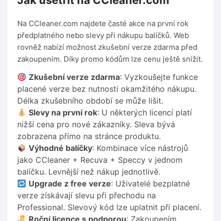
Jak ušetřit na CCleaner.com
Na CCleaner.com najdete časté akce na první rok
předplatného nebo slevy při nákupu balíčků. Web
rovněž nabízí možnost zkušební verze zdarma před
zakoupením. Díky promo kódům lze cenu ještě snížit.
Zkušební verze zdarma
: Vyzkoušejte funkce
placené verze bez nutnosti okamžitého nákupu.
Délka zkušebního období se může lišit.
Slevy na první rok
: U některých licencí platí
nižší cena pro nové zákazníky. Sleva bývá
zobrazena přímo na stránce produktu.
Výhodné balíčky
: Kombinace více nástrojů
jako CCleaner + Recuva + Speccy v jednom
balíčku. Levnější než nákup jednotlivě.
Upgrade z free verze
: Uživatelé bezplatné
verze získávají slevu při přechodu na
Professional. Slevový kód lze uplatnit při placení.
Roční licence s podporou
: Zakoupením