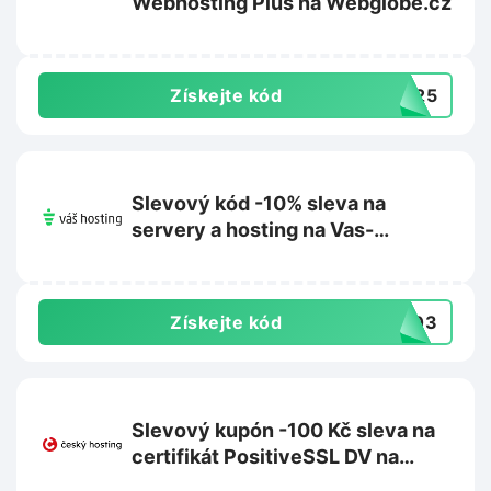
Webhosting Plus na Webglobe.cz
Získejte kód
NG25
Slevový kód -10% sleva na
servery a hosting na Vas-
hosting.cz
Získejte kód
2303
Slevový kupón -100 Kč sleva na
certifikát PositiveSSL DV na
Cesky-hosting.cz