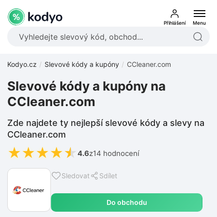
Přihlášení
Menu
Kodyo.cz
Slevové kódy a kupóny
CCleaner.com
Slevové kódy a kupóny na
CCleaner.com
Zde najdete ty nejlepší slevové kódy a slevy na
CCleaner.com
★
★
★
★
★
4.6
z
14 hodnocení
Sledovat
Sdílet
Do obchodu