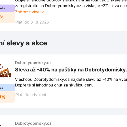
zaregistrujte na Dobrotydomisky.cz a získejte -2% slevu na 
oda
automaticky aktivuje po dokončení registrace. Nechte se hýč
Zobrazit více
2%
produkty za ještě výhodnější ceny.
Platí do 31.8.2026
ní slevy a akce
Dobrotydomisky.cz
Sleva až -40% na paštiky na Dobrotydomisky
V eshopu Dobrotydomisky.cz najdete slevu až -40% na vybr
Dopřejte si lahodnou chuť za skvělou cenu.
va
Platí do odvolání
0%
Dobrotydomisky.cz