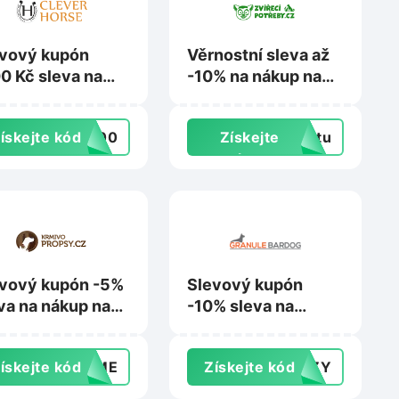
vový kupón
Věrnostní sleva až
0 Kč sleva na
-10% na nákup na
up na
Zvireci-potreby.cz
verhorse.cz
ískejte kód
X200
Získejte
extu
slevu
vový kupón -5%
Slevový kupón
va na nákup na
-10% sleva na
ivopropsy.cz
nákup na
Granulebardog.cz
ískejte kód
COME
Získejte kód
RAZY