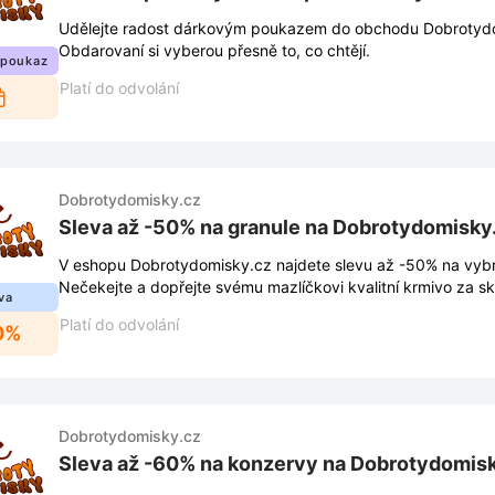
Udělejte radost dárkovým poukazem do obchodu Dobrotyd
Obdarovaní si vyberou přesně to, co chtějí.
 poukaz
Platí do odvolání
Dobrotydomisky.cz
Sleva až -50% na granule na Dobrotydomisky
V eshopu Dobrotydomisky.cz najdete slevu až -50% na vybr
Nečekejte a dopřejte svému mazlíčkovi kvalitní krmivo za s
va
Platí do odvolání
0%
Dobrotydomisky.cz
Sleva až -60% na konzervy na Dobrotydomis