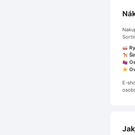
Nák
Nakup
Sorti
Ry
Ši
Os
Ov
E-sho
osobn
Jak