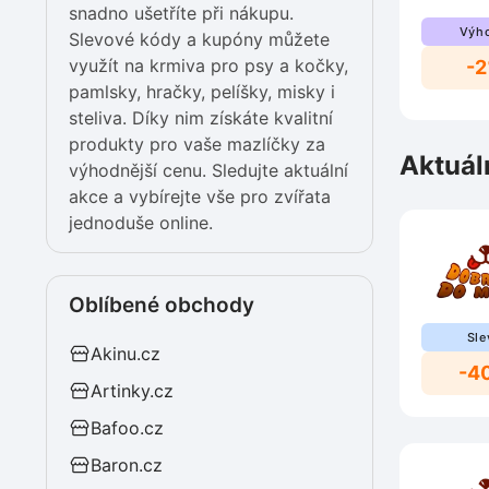
snadno ušetříte při nákupu.
Výh
Slevové kódy a kupóny můžete
využít na krmiva pro psy a kočky,
-
pamlsky, hračky, pelíšky, misky i
steliva. Díky nim získáte kvalitní
produkty pro vaše mazlíčky za
Aktuál
výhodnější cenu. Sledujte aktuální
akce a vybírejte vše pro zvířata
jednoduše online.
Oblíbené obchody
Sle
Akinu.cz
-4
Artinky.cz
Bafoo.cz
Baron.cz