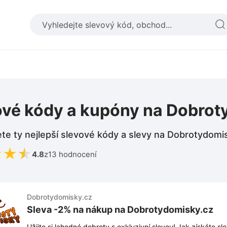
ové kódy a kupóny na Dobrot
te ty nejlepší slevové kódy a slevy na Dobrotydomi
★
★
★
4.8
z
13 hodnocení
Dobrotydomisky.cz
Sleva -2% na nákup na Dobrotydomisky.cz
Užijte si lahodné dobroty s exkluzivní slevou! Jak získáte s