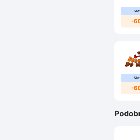
Sle
-6
Sle
-6
Podobn