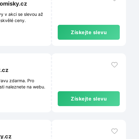
domisky.cz
y v akci se slevou až
 skvělé ceny.
Získejte slevu
.cz
ravu zdarma. Pro
sti naleznete na webu.
Získejte slevu
y.cz