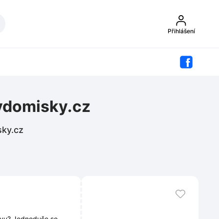
Přihlášení
ydomisky.cz
sky.cz
levu? Jednoduše se