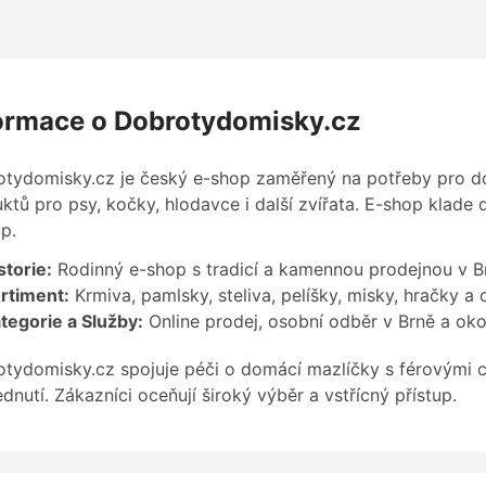
ormace o Dobrotydomisky.cz
tydomisky.cz je český e-shop zaměřený na potřeby pro do
ktů pro psy, kočky, hlodavce i další zvířata. E-shop klade 
up.
storie:
Rodinný e-shop s tradicí a kamennou prodejnou v Brn
rtiment:
Krmiva, pamlsky, steliva, pelíšky, misky, hračky a 
tegorie a Služby:
Online prodej, osobní odběr v Brně a oko
tydomisky.cz spojuje péči o domácí mazlíčky s férovými c
dnutí. Zákazníci oceňují široký výběr a vstřícný přístup.