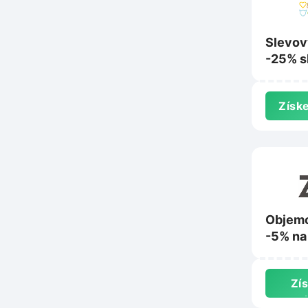
Slevov
-25% s
nákup 
Brit.cz
Získe
Objemo
-5% na
na Zoo
Zís
s