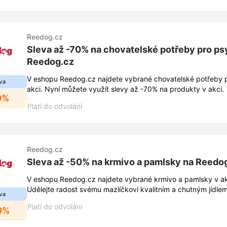
Reedog.cz
Sleva až -70% na chovatelské potřeby pro ps
Reedog.cz
V eshopu Reedog.cz najdete vybrané chovatelské potřeby 
va
akci. Nyní můžete využít slevy až -70% na produkty v akci.
0%
Platí do odvolání
Reedog.cz
Sleva až -50% na krmivo a pamlsky na Reedo
V eshopu Reedog.cz najdete vybrané krmivo a pamlsky v ak
Udělejte radost svému mazlíčkovi kvalitním a chutným jídle
va
Platí do odvolání
0%