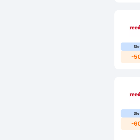
Sle
-5
Sle
-6