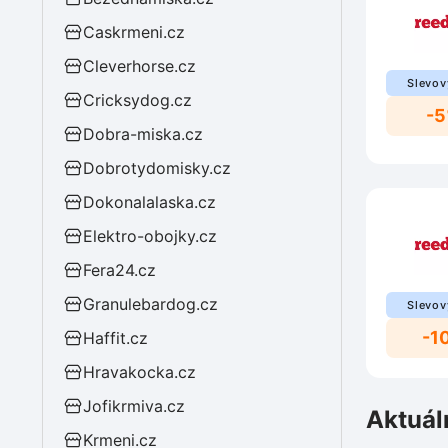
Caskrmeni.cz
Cleverhorse.cz
Slevov
Cricksydog.cz
-
Dobra-miska.cz
Dobrotydomisky.cz
Dokonalalaska.cz
Elektro-obojky.cz
Fera24.cz
Granulebardog.cz
Slevov
-1
Haffit.cz
Hravakocka.cz
Jofikrmiva.cz
Aktuál
Krmeni.cz