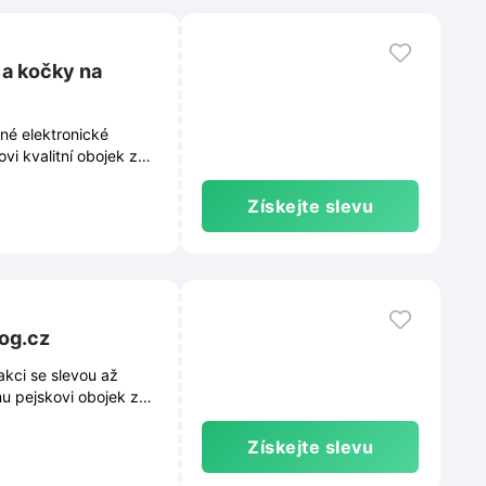
 a kočky na
né elektronické
vi kvalitní obojek za
Získejte slevu
dog.cz
akci se slevou až
ému pejskovi obojek za
Získejte slevu