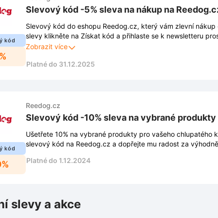
Slevový kód -5% sleva na nákup na Reedog.c
Slevový kód do eshopu Reedog.cz, který vám zlevní nákup o
slevy klikněte na Získat kód a přihlaste se k newsletteru pro
ý kód
vyskakovacího okna. Díky tomu Vám také neuniknou žádné n
Zobrazit více
5%
exkluzivní nabídky.
Platné do 31.12.2025
Reedog.cz
Slevový kód -10% sleva na vybrané produkty
Ušetřete 10% na vybrané produkty pro vašeho chlupatého k
slevový kód na Reedog.cz a dopřejte mu radost za výhodněj
ý kód
Platné do 1.12.2024
0%
ní slevy a akce