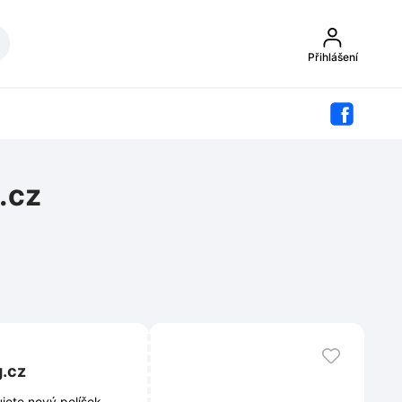
Přihlášení
.cz
g.cz
jete nový pelíšek,