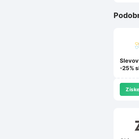
Podobn
Slevov
-25% s
nákup 
Brit.cz
Získe