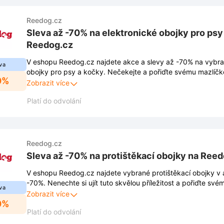
Reedog.cz
Sleva až -70% na elektronické obojky pro psy
Reedog.cz
V eshopu Reedog.cz najdete akce a slevy až -70% na vybra
va
obojky pro psy a kočky. Nečekejte a pořiďte svému mazlíčko
0%
skvělou cenu.
Zobrazit více
Platí do odvolání
Reedog.cz
Sleva až -70% na protištěkací obojky na Ree
V eshopu Reedog.cz najdete vybrané protištěkací obojky v 
-70%. Nenechte si ujít tuto skvělou příležitost a pořiďte sv
va
bezkonkurenční cenu.
Zobrazit více
0%
Platí do odvolání