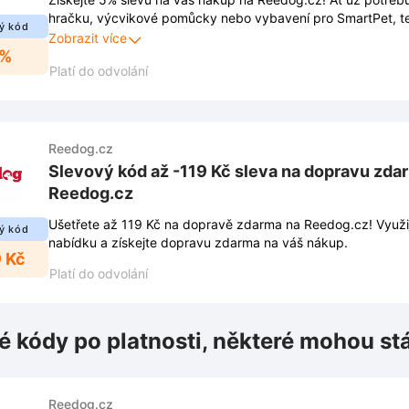
hračku, výcvikové pomůcky nebo vybavení pro SmartPet, te
ý kód
nakoupit.
Zobrazit více
5%
Platí do odvolání
Reedog.cz
Slevový kód až -119 Kč sleva na dopravu zda
Reedog.cz
Ušetřete až 119 Kč na dopravě zdarma na Reedog.cz! Využij
ý kód
nabídku a získejte dopravu zdarma na váš nákup.
9 Kč
Platí do odvolání
é kódy po platnosti, některé mohou st
Reedog.cz