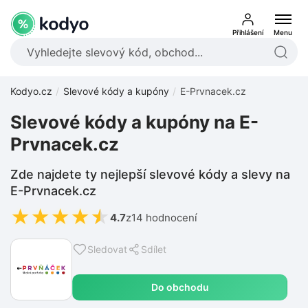
Přihlášení
Menu
Kodyo.cz
Slevové kódy a kupóny
E-Prvnacek.cz
Slevové kódy a kupóny na E-
Prvnacek.cz
Zde najdete ty nejlepší slevové kódy a slevy na
E-Prvnacek.cz
★
★
★
★
★
4.7
z
14 hodnocení
Sledovat
Sdílet
Do obchodu