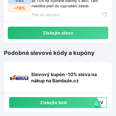
až 70% na vybrané batohy v akci. Tato
Sleva
nabídka platí do vyprodání zásob.
-70%
Platí do odvolání
Získejte slevu
Podobné slevové kódy a kupóny
Slevový kupón -10% sleva na
nákup na Bambule.cz
Získejte kód
N2HV