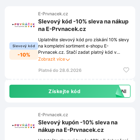
E-Prvnacek.cz
Slevový kód -10% sleva na nákup
na E-Prvnacek.cz
Uplatněte slevový kód pro získání 10% slevy
na kompletní sortiment e-shopu E-
Slevový kód
Prvnacek.cz. Stačí zadat platný kód v
-10%
košíku a cena objednávky se okamžitě sníží.
Zobrazit více
Platné do 28.6.2026
Získejte kód
CENI
E-Prvnacek.cz
Slevový kupón -10% sleva na
nákup na E-Prvnacek.cz