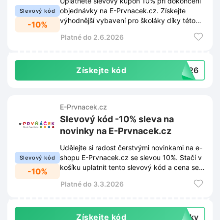
Uplatněte slevový kupón 10% při dokončení
objednávky na E-Prvnacek.cz. Získejte
Slevový kód
výhodnější vybavení pro školáky díky této
-10%
akci.
Platné do 2.6.2026
Získejte kód
DD26
E-Prvnacek.cz
Slevový kód -10% sleva na
novinky na E-Prvnacek.cz
Udělejte si radost čerstvými novinkami na e-
shopu E-Prvnacek.cz se slevou 10%. Stačí v
Slevový kód
košíku uplatnit tento slevový kód a cena se
-10%
vám ihned poníží.
Platné do 3.3.2026
Získejte kód
inky