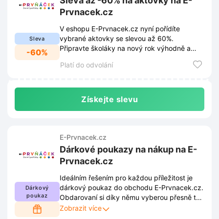
Sleva až -60% na aktovky na E-
Prvnacek.cz
V eshopu E-Prvnacek.cz nyní pořídíte
vybrané aktovky se slevou až 60%.
Sleva
Připravte školáky na nový rok výhodně a
-60%
vyberte si z bohaté nabídky skladových
Platí do odvolání
zásob.
Získejte slevu
E-Prvnacek.cz
Dárkové poukazy na nákup na E-
Prvnacek.cz
Ideálním řešením pro každou příležitost je
dárkový poukaz do obchodu E-Prvnacek.cz.
Dárkový
poukaz
Obdarovaní si díky němu vyberou přesně to,
co skutečně využijí a co jim udělá největší
Zobrazit více
radost.