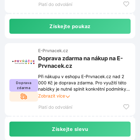
Platí do odvolání
Získejte poukaz
E-Prvnacek.cz
Doprava zdarma na nákup na E-
Prvnacek.cz
Při nákupu v eshopu E-Prvnacek.cz nad 2
000 Kč je doprava zdarma. Pro využití této
Doprava
zdarma
nabídky je nutné splnit konkrétní podmínky
stanovené prodejcem. Kompletní pravidla
Zobrazit více
jsou dostupná na webových stránkách a
Platí do odvolání
mohou se v čase měnit.
Získejte slevu